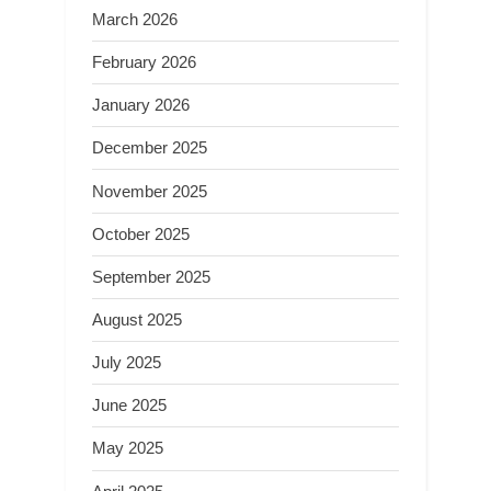
March 2026
February 2026
January 2026
December 2025
November 2025
October 2025
September 2025
August 2025
July 2025
June 2025
May 2025