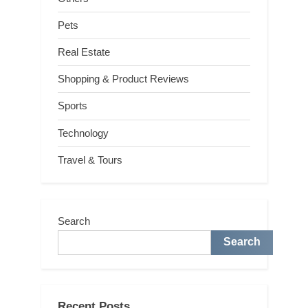
Pets
Real Estate
Shopping & Product Reviews
Sports
Technology
Travel & Tours
Search
Search
Recent Posts