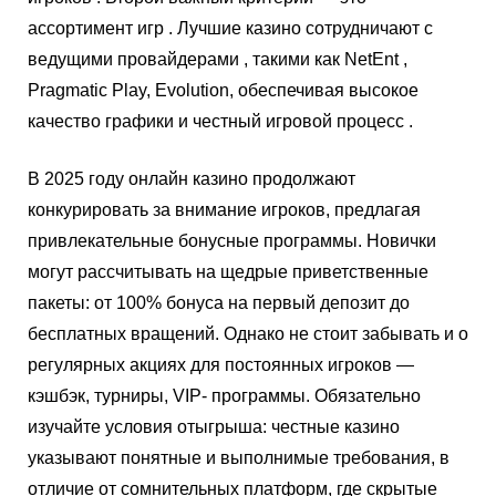
ассортимент
игр .
Лучшие
казино
сотрудничают с
ведущими
провайдерами ,
такими
как
NetEnt ,
Pragmatic Play, Evolution,
обеспечивая
высокое
качество
графики и
честный
игровой
процесс .
В 2025 году
онлайн
казино
продолжают
конкурировать
за
внимание
игроков
, предлагая
привлекательные
бонусные
программы
. Новички
могут
рассчитывать
на
щедрые
приветственные
пакеты
: от
100% бонуса
на
первый
депозит
до
бесплатных
вращений
. Однако
не
стоит
забывать
и о
регулярных
акциях
для
постоянных
игроков
—
кэшбэк
, турниры
, VIP- программы
. Обязательно
изучайте
условия
отыгрыша
: честные
казино
указывают
понятные
и выполнимые
требования
, в
отличие
от
сомнительных
платформ
, где
скрытые