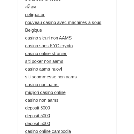
สล็อต
petirgacor
nouveau casino avec machines à sous
Belgique
casino sicuri non AAMS
casino sans KYC crypto
casino online stranieri
siti poker non aams
casino aams nuovi
siti scommesse non aams
casino non aams
migliori casino online
casino non aams
deposit 5000
deposit 5000
deposit 5000
casino online cambodia