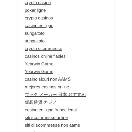
crypto casino
poker ligne
crypto casinos
casino en ligne
sungaitoto
sungaitoto
crypto scommesse
casinos online fiables
Yearwin Game
Yearwin Game
casino sicuri non AAMS
mejores casinos online
ブック メーカー 日本 おすすめ
仮想通貨 カジノ
casino en ligne france légal
siti scommesse online
siti di scommesse non aams