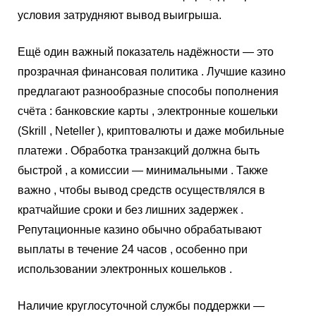
условия
затрудняют
вывод
выигрыша
.
Ещё
один
важный
показатель
надёжности —
это
прозрачная
финансовая
политика .
Лучшие
казино
предлагают
разнообразные
способы
пополнения
счёта :
банковские
карты ,
электронные
кошельки
(
Skrill ,
Neteller ),
криптовалюты и
даже
мобильные
платежи .
Обработка
транзакций
должна
быть
быстрой , а
комиссии —
минимальными .
Также
важно ,
чтобы
вывод
средств
осуществлялся в
кратчайшие
сроки и
без
лишних
задержек .
Репутационные
казино
обычно
обрабатывают
выплаты в
течение 24
часов ,
особенно
при
использовании
электронных
кошельков .
Наличие
круглосуточной
службы
поддержки —