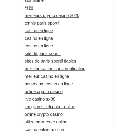
slot online
外围
meilleurs crypto casino 2026
tennis paris sportif
casino en ligne
casino en ligne
casino en ligne
site de paris sportif
sites de paris sportif fiables
meilleur casino sans verification
meilleur casino en ligne
nouveaux casino en ligne
online crypto casino
live casino sx88
i migliori siti di poker online
online crypto casino
siti scommesse online
casino online migliori