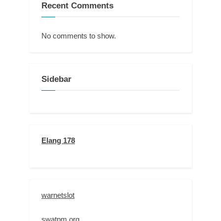
Recent Comments
No comments to show.
Sidebar
Elang 178
warnetslot
swatpm.org