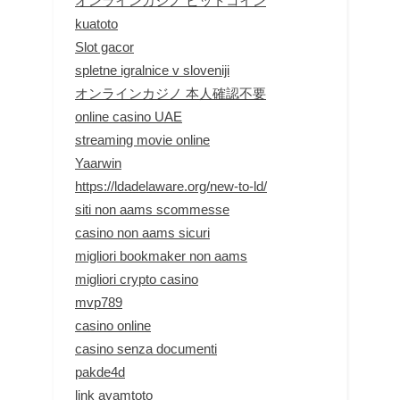
オンラインカジノ ビットコイン
kuatoto
Slot gacor
spletne igralnice v sloveniji
オンラインカジノ 本人確認不要
online casino UAE
streaming movie online
Yaarwin
https://ldadelaware.org/new-to-ld/
siti non aams scommesse
casino non aams sicuri
migliori bookmaker non aams
migliori crypto casino
mvp789
casino online
casino senza documenti
pakde4d
link ayamtoto