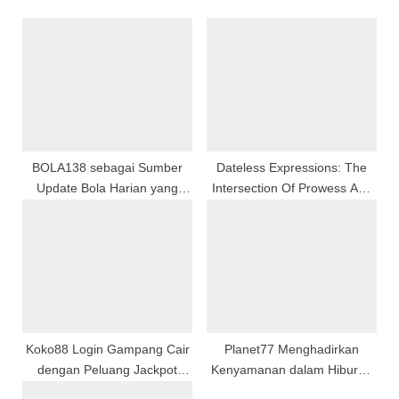
u
P
s
o
P
s
o
t
s
:
t
:
BOLA138 sebagai Sumber
Dateless Expressions: The
Update Bola Harian yang
Intersection Of Prowess And
Terpercaya
Computer Architecture
Koko88 Login Gampang Cair
Planet77 Menghadirkan
dengan Peluang Jackpot
Kenyamanan dalam Hiburan
Besar Setiap Hari
Berbasis Sistem Andal