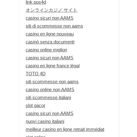
link pos4d
オンラインカジノ サイト
casino sicuri non AAMS
siti di scommesse non aams
casino en ligne nouveau
casinò senza documenti
casino online migliori
casino sicuri non AAMS
casino en ligne france légal
TOTO 4D
siti scommesse non aams
casino online non AAMS
siti scommesse italiani
slot gacor
casino sicuri non AAMS
nuovi casino italiani
meilleur casino en ligne retrait immédiat