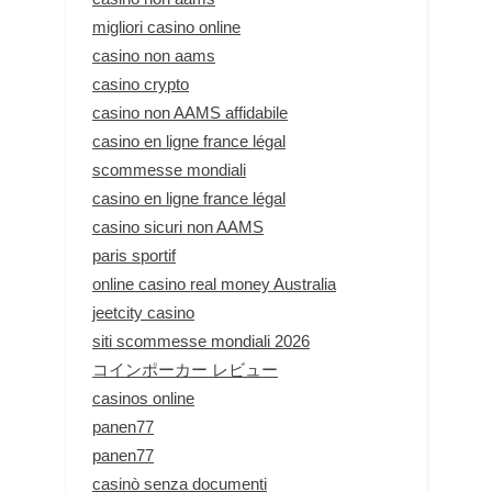
migliori casino online
casino non aams
casino crypto
casino non AAMS affidabile
casino en ligne france légal
scommesse mondiali
casino en ligne france légal
casino sicuri non AAMS
paris sportif
online casino real money Australia
jeetcity casino
siti scommesse mondiali 2026
コインポーカー レビュー
casinos online
panen77
panen77
casinò senza documenti