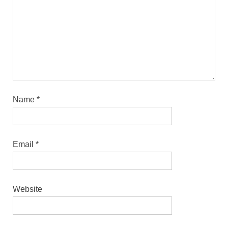
Name
*
Email
*
Website