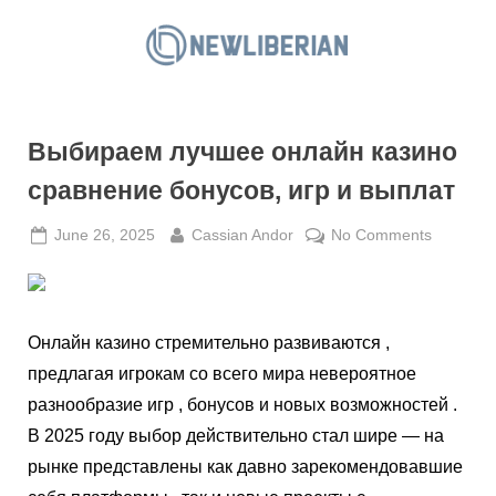
Skip
to
N
content
e
w
Выбираем лучшее онлайн казино
L
i
сравнение бонусов, игр и выплат
b
Posted
By
on
June 26, 2025
Cassian Andor
No Comments
e
on
Выбира
r
лучшее
i
онлайн
a
казино
Онлайн
казино
стремительно
развиваются ,
сравнен
n
предлагая
игрокам
со
всего
мира
невероятное
бонусов,
разнообразие
игр ,
бонусов и
новых
возможностей .
игр
В 2025
году
выбор
действительно
стал
шире —
на
и
выплат
рынке
представлены
как
давно
зарекомендовавшие