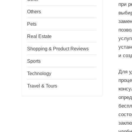
при р
Others
выбир
замен
Pets
позво
Real Estate
услуг
устан
Shopping & Product Reviews
и соз
Sports
Для у
Technology
проце
Travel & Tours
консу
опред
беспл
состо
заклю
удобн