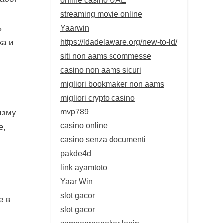
streaming movie online
Yaarwin
ь
https://ldadelaware.org/new-to-ld/
ка и
siti non aams scommesse
casino non aams sicuri
migliori bookmaker non aams
migliori crypto casino
mvp789
изму
casino online
е,
casino senza documenti
pakde4d
link ayamtoto
Yaar Win
т
slot gacor
е в
slot gacor
sampoernapoker login