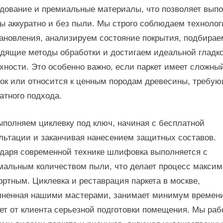
дование и премиальные материалы, что позволяет вып
ы аккуратно и без пыли. Мы строго соблюдаем техноло
ановления, анализируем состояние покрытия, подбирае
дящие методы обработки и достигаем идеальной гладк
хности. Это особенно важно, если паркет имеет сложны
ок или относится к ценным породам древесины, требу
атного подхода.
полняем циклевку под ключ, начиная с бесплатной
льтации и заканчивая нанесением защитных составов.
даря современной технике шлифовка выполняется с
альным количеством пыли, что делает процесс макси
ртным. Циклевка и реставрация паркета в москве,
ненная нашими мастерами, занимает минимум времени
ет от клиента серьезной подготовки помещения. Мы ра