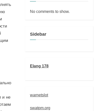
олнять
No comments to show.
гию
м
ости
й
Sidebar
ющим
Elang 178
мально
warnetslot
 и не
ботаем
swatpm.org