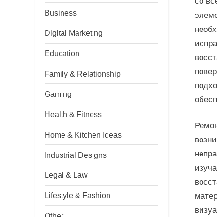
со вс
Business
элеме
необх
Digital Marketing
испра
Education
восст
повер
Family & Relationship
подхо
Gaming
обесп
Health & Fitness
Ремон
Home & Kitchen Ideas
возни
непра
Industrial Designs
изуча
Legal & Law
восст
Lifestyle & Fashion
матер
визуа
Other