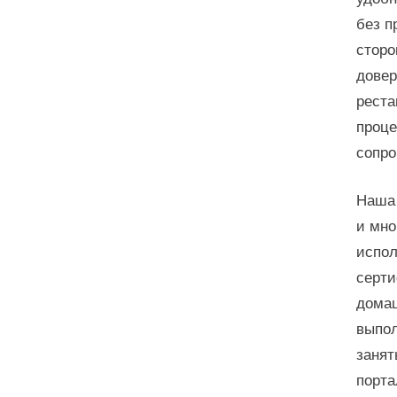
без п
сторо
довер
реста
проце
сопро
Наша 
и мно
испол
серти
домаш
выпол
занят
порта