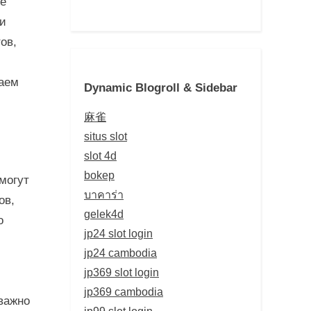
ые
ри
ов,
ваем
Dynamic Blogroll & Sidebar
й
麻雀
situs slot
slot 4d
bokep
могут
บาคาร่า
ов,
gelek4d
о
jp24 slot login
jp24 cambodia
jp369 slot login
jp369 cambodia
важно
jp99 slot login