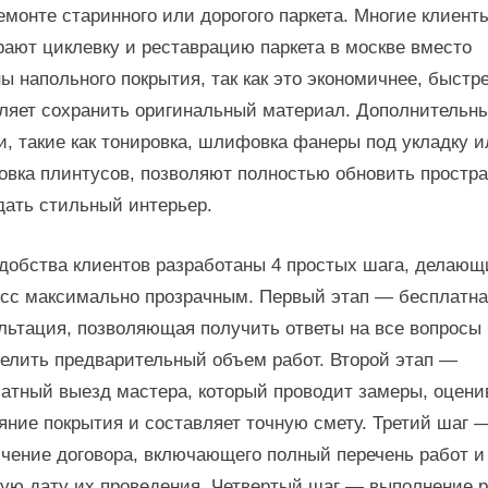
емонте старинного или дорогого паркета. Многие клиент
ают циклевку и реставрацию паркета в москве вместо
ы напольного покрытия, так как это экономичнее, быстр
ляет сохранить оригинальный материал. Дополнительн
и, такие как тонировка, шлифовка фанеры под укладку и
овка плинтусов, позволяют полностью обновить простр
дать стильный интерьер.
добства клиентов разработаны 4 простых шага, делающ
сс максимально прозрачным. Первый этап — бесплатн
льтация, позволяющая получить ответы на все вопросы
елить предварительный объем работ. Второй этап —
атный выезд мастера, который проводит замеры, оцени
яние покрытия и составляет точную смету. Третий шаг 
чение договора, включающего полный перечень работ и
ую дату их проведения. Четвертый шаг — выполнение 