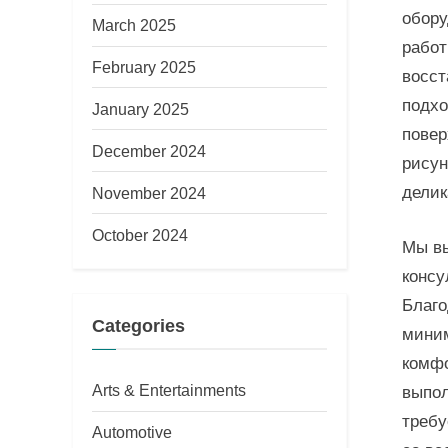
обору
March 2025
работ
February 2025
восст
подхо
January 2025
повер
December 2024
рисун
делик
November 2024
October 2024
Мы вы
консу
Благо
Categories
миним
комфо
Arts & Entertainments
выпол
требу
Automotive