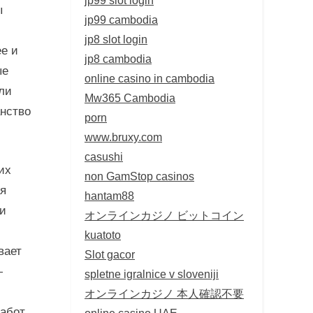
ы
jp99 cambodia
jp8 slot login
ее и
jp8 cambodia
ые
online casino in cambodia
ли
Mw365 Cambodia
анство
porn
www.bruxy.com
casushi
их
non GamStop casinos
ая
hantam88
 и
オンラインカジノ ビットコイン
kuatoto
вает
Slot gacor
—
spletne igralnice v sloveniji
オンラインカジノ 本人確認不要
работ
online casino UAE