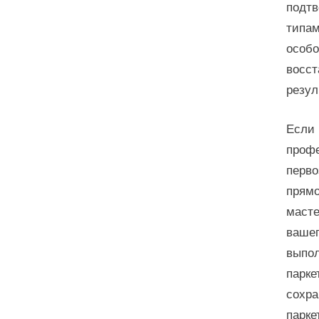
подтв
типам
особо
восст
резул
Если 
профе
перво
прямо
масте
вашег
выпол
парке
сохра
парке