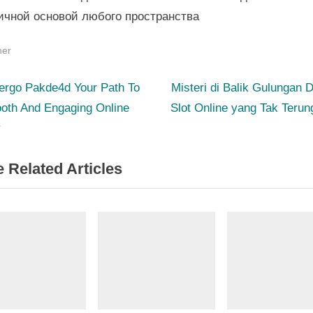
ичной основой любого пространства
her
N
st
ergo Pakde4d Your Path To
Misteri di Balik Gulungan 
e
oth And Engaging Online
Slot Online yang Tak Teru
igation
x
y
t
 Related Articles
P
o
s
t
: