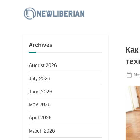
Skip
to
N
content
e
w
Archives
L
Как
i
тех
b
August 2026
e
Po
No
July 2026
on
r
June 2026
i
a
May 2026
n
April 2026
March 2026