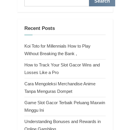
Search
Recent Posts
Koi Toto for Millennials How to Play
Without Breaking the Bank ,
How to Track Your Slot Gacor Wins and
Losses Like a Pro
Cara Mengoleksi Merchandise Anime
Tanpa Menguras Dompet
Game Slot Gacor Terbaik Peluang Maxwin
Minggu Ini
Understanding Bonuses and Rewards in
Online Gambling