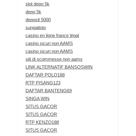
slot depo 5k
depo 5k
deposit 5000
sungaitoto
casino en ligne france légal
casino sicuri non AAMS
casino sicuri non AAMS
siti di scommesse non aams
LINK ALTERNATIF BANSOSWIN
DAFTAR POLO188
RTP PISANG123
DAFTAR BANTENG69
SINGA WIN
SITUS GACOR
SITUS GACOR
RTP KENZO188
SITUS GACOR