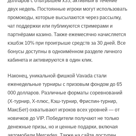
долларов с отыгрышем x35, активный в течение
двух недель. Постоянные игроки могут использовать
промокоды, которые высылаются через рассылку,
чат поддержки или публикуются стримерами и
партнёрами казино. Также ежемесячно начисляется
кэшбэк 10% при проигрыше средств за 30 дней. Все
бонусы доступны в одноимённом разделе личного
кабинета и активируются в один клик.
Наконец, уникальной фишкой Vavada стали
еженедельные турниры с призовым фондом до 65
000 долларов. Различные форматы соревнований
(X-турнир, X-плюс, Кэш-турнир, Фриспин-турнир,
МаксБет) охватывают игроков всех уровней — от
новичков до VIP. Победители получают не только
денежные призы, но и ценные подарки, включая
автомобили Mercedes. Также на сайте доступен