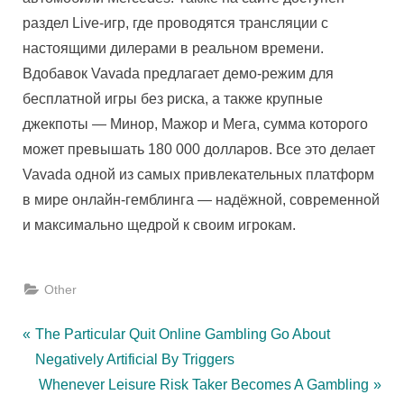
раздел Live-игр, где проводятся трансляции с
настоящими дилерами в реальном времени.
Вдобавок Vavada предлагает демо-режим для
бесплатной игры без риска, а также крупные
джекпоты — Минор, Мажор и Мега, сумма которого
может превышать 180 000 долларов. Все это делает
Vavada одной из самых привлекательных платформ
в мире онлайн-гемблинга — надёжной, современной
и максимально щедрой к своим игрокам.
Other
Post
P
The Particular Quit Online Gambling Go About
r
Negatively Artificial By Triggers
navigation
e
N
Whenever Leisure Risk Taker Becomes A Gambling