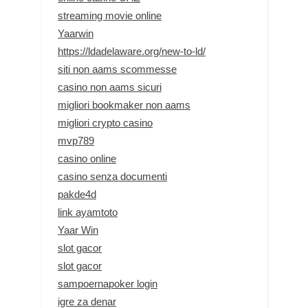
streaming movie online
Yaarwin
https://ldadelaware.org/new-to-ld/
siti non aams scommesse
casino non aams sicuri
migliori bookmaker non aams
migliori crypto casino
mvp789
casino online
casino senza documenti
pakde4d
link ayamtoto
Yaar Win
slot gacor
slot gacor
sampoernapoker login
igre za denar