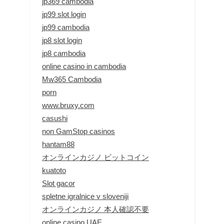
jp369 cambodia
jp99 slot login
jp99 cambodia
jp8 slot login
jp8 cambodia
online casino in cambodia
Mw365 Cambodia
porn
www.bruxy.com
casushi
non GamStop casinos
hantam88
オンラインカジノ ビットコイン
kuatoto
Slot gacor
spletne igralnice v sloveniji
オンラインカジノ 本人確認不要
online casino UAE