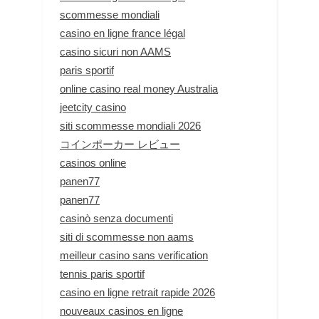
scommesse mondiali
casino en ligne france légal
casino sicuri non AAMS
paris sportif
online casino real money Australia
jeetcity casino
siti scommesse mondiali 2026
コインポーカー レビュー
casinos online
panen77
panen77
casinò senza documenti
siti di scommesse non aams
meilleur casino sans verification
tennis paris sportif
casino en ligne retrait rapide 2026
nouveaux casinos en ligne