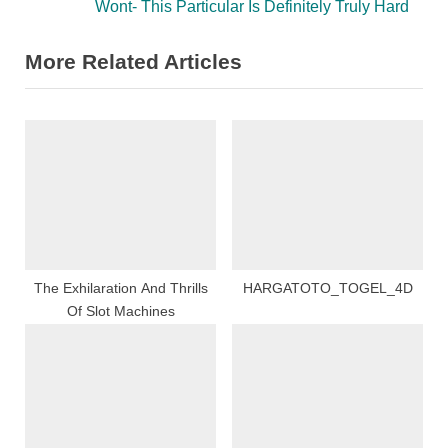
v
e
Wont- This Particular Is Definitely Truly Hard
i
x
More Related Articles
o
t
u
P
s
o
P
s
o
t
s
:
t
:
The Exhilaration And Thrills
HARGATOTO_TOGEL_4D
Of Slot Machines