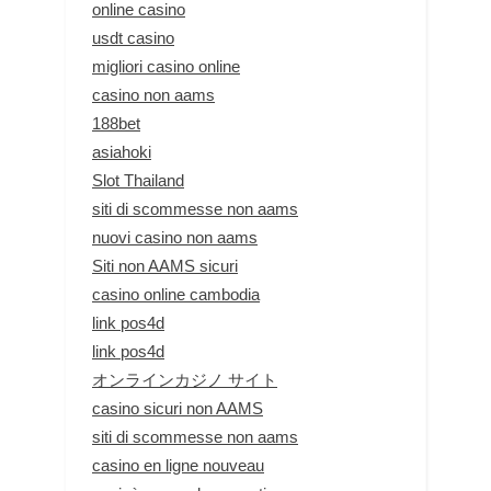
online casino
usdt casino
migliori casino online
casino non aams
188bet
asiahoki
Slot Thailand
siti di scommesse non aams
nuovi casino non aams
Siti non AAMS sicuri
casino online cambodia
link pos4d
link pos4d
オンラインカジノ サイト
casino sicuri non AAMS
siti di scommesse non aams
casino en ligne nouveau