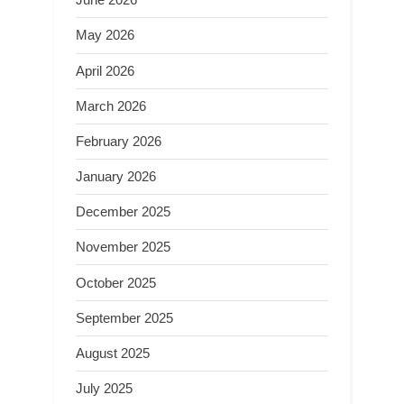
May 2026
April 2026
March 2026
February 2026
January 2026
December 2025
November 2025
October 2025
September 2025
August 2025
July 2025