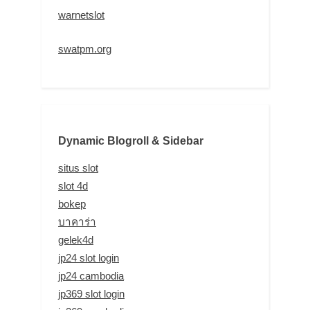
warnetslot
swatpm.org
Dynamic Blogroll & Sidebar
situs slot
slot 4d
bokep
บาคาร่า
gelek4d
jp24 slot login
jp24 cambodia
jp369 slot login