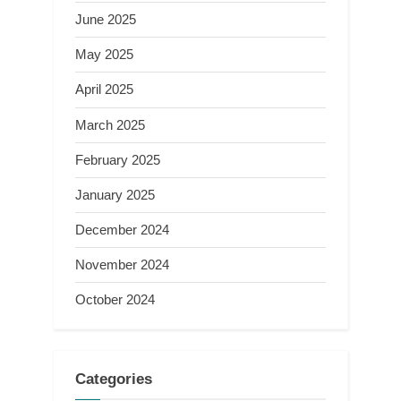
June 2025
May 2025
April 2025
March 2025
February 2025
January 2025
December 2024
November 2024
October 2024
Categories