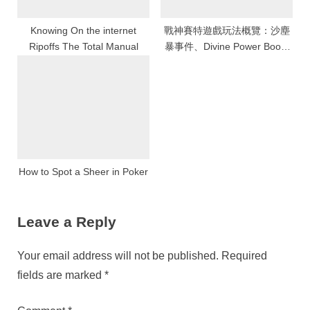
Knowing On the internet
戰神賽特遊戲玩法概覽：沙塵
Ripoffs The Total Manual
暴事件、Divine Power Boost
與特殊符號詳解
How to Spot a Sheer in Poker
Leave a Reply
Your email address will not be published.
Required
fields are marked
*