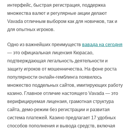
интерфейс, быстрая регистрация, поддержка
множества валют и регулярные акции делают
Vavada отличным выбором как для новичков, так и
для опытных игроков.
Одно из важнейших преимуществ
вавада на сегодня
— это официальная лицензия Кюрасао,
подтверждающая легальность деятельности и
защиту игроков от мошенничества. На фоне роста
популярности онлайн-гемблинга появилось
множество поддельных сайтов, имитирующих работу
казино. Главное отличие настоящего Vavada — это
верифицируемая лицензия, грамотная структура
сайта, демо-режим без регистрации и развитая
система платежей. Казино предлагает 17 удобных
способов пополнения и вывода средств, включая