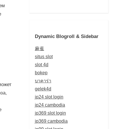
ем
е
Dynamic Blogroll & Sidebar
麻雀
situs slot
slot 4d
bokep
บาคาร่า
может
gelek4d
за,
jp24 slot login
jp24 cambodia
е
jp369 slot login
jp369 cambodia
jp99 slot login