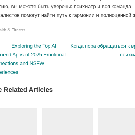
ию, вы можете быть уверены: психиатр и вся команда
алистов помогут найти путь к гармонии и полноценной 
lth & Fitness
N
st
ploring the Top AI
Когда пора обращаться к в
e
friend Apps of 2025 Emotional
психи
igation
x
nections and NSFW
t
eriences
P
 Related Articles
o
s
t
: