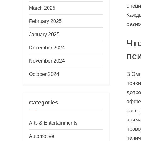
специ
March 2025
Кажды
February 2025
равно
January 2025
Чт
December 2024
пс
November 2024
October 2024
В Эмп
психи
депре
аффек
Categories
расст
внима
Arts & Entertainments
прово
Automotive
панич