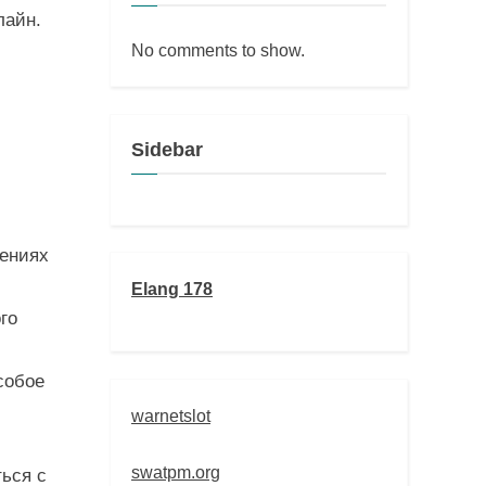
лайн.
No comments to show.
Sidebar
ениях
Elang 178
го
собое
warnetslot
swatpm.org
ться с