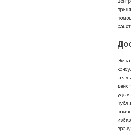
центр
приня
помощ
работ
До
Эмпат
консу
реаль
дейст
уделя
публи
помог
избав
врачу