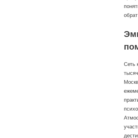
понят
обрат
Эм
по
Сеть 
тысяч
Москв
ежеме
практ
психо
Атмос
участ
дести