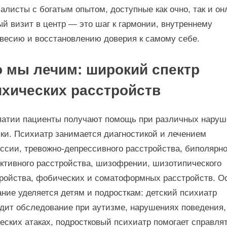
алисты с богатым опытом, доступные как очно, так и он
й визит в центр — это шаг к гармонии, внутреннему
весию и восстановлению доверия к самому себе.
о мы лечим: широкий спектр
ихических расстройств
атии пациенты получают помощь при различных наруш
ки. Психиатр занимается диагностикой и лечением
ссии, тревожно-депрессивного расстройства, биполярно
тивного расстройства, шизофрении, шизотипического
ройства, фобических и соматоформных расстройств. О
ние уделяется детям и подросткам: детский психиатр
дит обследование при аутизме, нарушениях поведения,
еских атаках, подростковый психиатр помогает справля