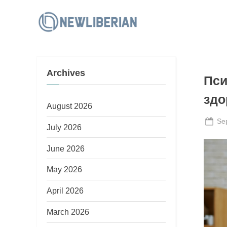
Skip
to
N
content
e
w
Archives
L
Пси
i
здо
b
August 2026
e
Po
Se
July 2026
on
r
June 2026
i
a
May 2026
n
April 2026
March 2026