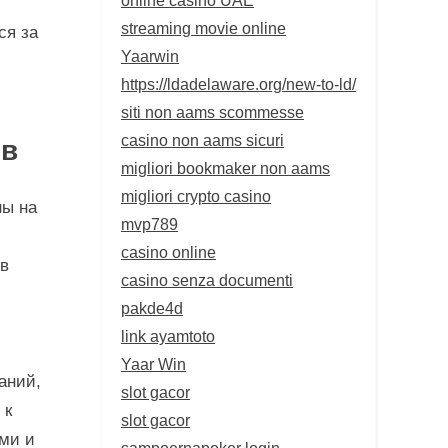
streaming movie online
ся за
Yaarwin
https://ldadelaware.org/new-to-ld/
siti non aams scommesse
casino non aams sicuri
ов
migliori bookmaker non aams
migliori crypto casino
ны на
mvp789
casino online
ов
casino senza documenti
pakde4d
link ayamtoto
Yaar Win
аний,
slot gacor
 к
slot gacor
ыми и
sampoernapoker login