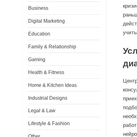
кризи
Business
раньш
Digital Marketing
дейст
учиты
Education
Family & Relationship
Усл
Gaming
диа
Health & Fitness
Центр
Home & Kitchen Ideas
консу
Industrial Designs
приех
подбо
Legal & Law
необх
Lifestyle & Fashion
работ
нейро
Other