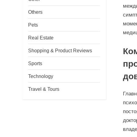
межди
Others
симпт
момен
Pets
медиц
Real Estate
Ко
Shopping & Product Reviews
пр
Sports
до
Technology
Travel & Tours
Главн
психо
посто
докто
владе