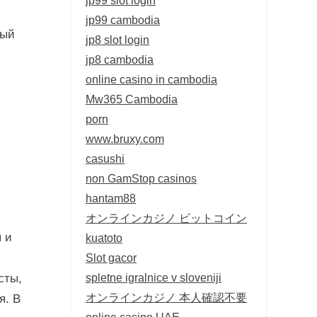
jp99 cambodia
ный
jp8 slot login
jp8 cambodia
online casino in cambodia
Mw365 Cambodia
porn
www.bruxy.com
casushi
non GamStop casinos
hantam88
オンラインカジノ ビットコイン
 и
kuatoto
Slot gacor
spletne igralnice v sloveniji
сты,
オンラインカジノ 本人確認不要
я. В
online casino UAE