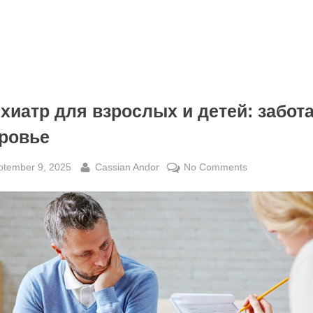
хиатр для взрослых и детей: забота
ровье
sted
By
on
ptember 9, 2025
Cassian Andor
No Comments
Психиатр
для
взрослых
и
детей:
забота
о
здоровье