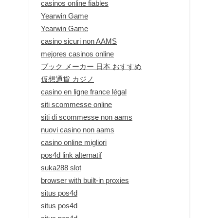
casinos online fiables
Yearwin Game
Yearwin Game
casino sicuri non AAMS
mejores casinos online
ブック メーカー 日本 おすすめ
仮想通貨 カジノ
casino en ligne france légal
siti scommesse online
siti di scommesse non aams
nuovi casino non aams
casino online migliori
pos4d link alternatif
suka288 slot
browser with built-in proxies
situs pos4d
situs pos4d