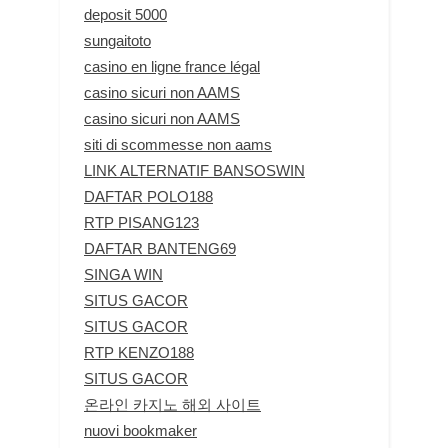
deposit 5000
sungaitoto
casino en ligne france légal
casino sicuri non AAMS
casino sicuri non AAMS
siti di scommesse non aams
LINK ALTERNATIF BANSOSWIN
DAFTAR POLO188
RTP PISANG123
DAFTAR BANTENG69
SINGA WIN
SITUS GACOR
SITUS GACOR
RTP KENZO188
SITUS GACOR
온라인 카지노 해외 사이트
nuovi bookmaker