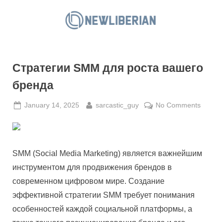
Skip
to
N
content
e
w
Стратегии SMM для роста вашего
L
i
бренда
b
Posted
By
on
January 14, 2025
sarcastic_guy
No Comments
e
on
Страт
r
SMM
i
для
a
роста
SMM (Social Media Marketing) является важнейшим
вашег
n
инструментом для продвижения брендов в
бренд
современном цифровом мире. Создание
эффективной стратегии SMM требует понимания
особенностей каждой социальной платформы, а