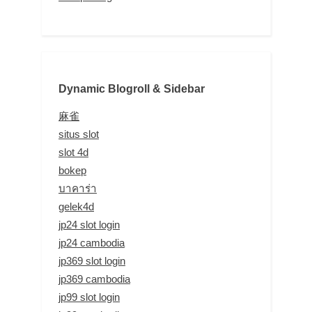
Dynamic Blogroll & Sidebar
麻雀
situs slot
slot 4d
bokep
บาคาร่า
gelek4d
jp24 slot login
jp24 cambodia
jp369 slot login
jp369 cambodia
jp99 slot login