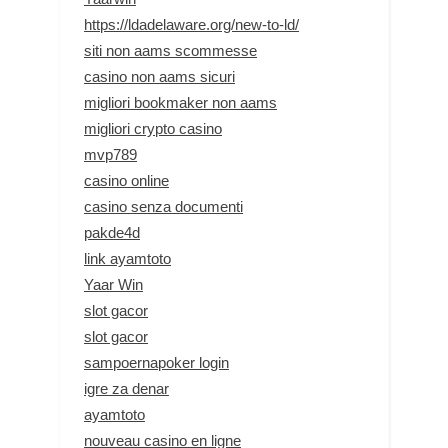
https://ldadelaware.org/new-to-ld/
siti non aams scommesse
casino non aams sicuri
migliori bookmaker non aams
migliori crypto casino
mvp789
casino online
casino senza documenti
pakde4d
link ayamtoto
Yaar Win
slot gacor
slot gacor
sampoernapoker login
igre za denar
ayamtoto
nouveau casino en ligne