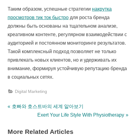
Таким образом, успешные стратегии
накрутка
просмотров тик ток быстро
для роста бренда
должны быть основаны на тщательном анализе,
креативном контенте, регулярном взаимодействии с
аудиторией и постоянном мониторинге результатов.
Такой комплексный подход позволяет не только
привлекать новых клиентов, но и удерживать их
внимание, формируя устойчивую репутацию бренда
в социальных сетях.
Digital Marketing
Post
P
호빠와 호스트바의 세계 알아보기
r
N
Exert Your Life Style With Physiotherapy
navigation
e
e
More Related Articles
v
x