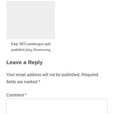
Lanka Ads
Telecommunication Applied
Science
Kaip SEO paslaugos gali
padidinti jūsų žinomumą
internete ir paskatinti organinį
Leave a Reply
bei natūralų srautą
Your email address will not be published.
Required
fields are marked
*
Comment
*