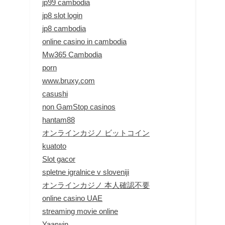
jp99 cambodia
jp8 slot login
jp8 cambodia
online casino in cambodia
Mw365 Cambodia
porn
www.bruxy.com
casushi
non GamStop casinos
hantam88
オンラインカジノ ビットコイン
kuatoto
Slot gacor
spletne igralnice v sloveniji
オンラインカジノ 本人確認不要
online casino UAE
streaming movie online
Yaarwin