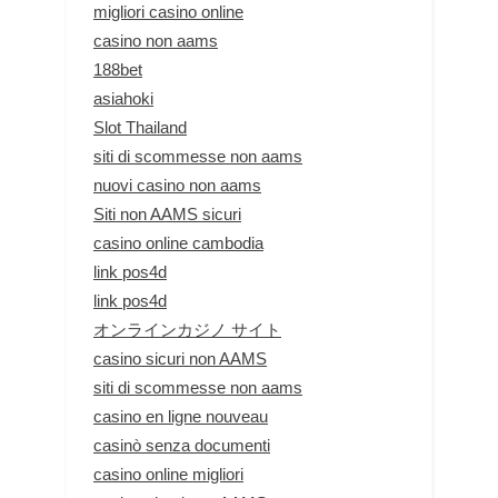
migliori casino online
casino non aams
188bet
asiahoki
Slot Thailand
siti di scommesse non aams
nuovi casino non aams
Siti non AAMS sicuri
casino online cambodia
link pos4d
link pos4d
オンラインカジノ サイト
casino sicuri non AAMS
siti di scommesse non aams
casino en ligne nouveau
casinò senza documenti
casino online migliori