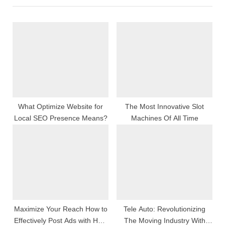
i
t
o
P
u
o
s
s
P
t
o
:
s
t
What Optimize Website for
The Most Innovative Slot
Local SEO Presence Means?
Machines Of All Time
:
Maximize Your Reach How to
Tele Auto: Revolutionizing
Effectively Post Ads with Hela
The Moving Industry With