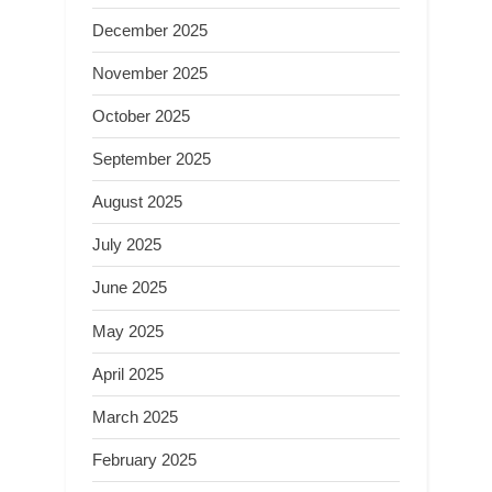
December 2025
November 2025
October 2025
September 2025
August 2025
July 2025
June 2025
May 2025
April 2025
March 2025
February 2025