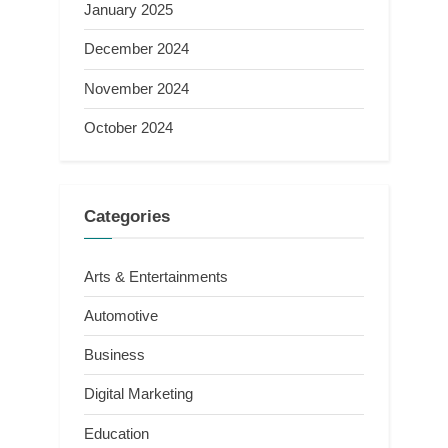
January 2025
December 2024
November 2024
October 2024
Categories
Arts & Entertainments
Automotive
Business
Digital Marketing
Education