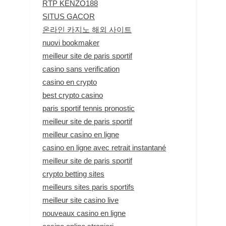
RTP KENZO188
SITUS GACOR
온라인 카지노 해외 사이트
nuovi bookmaker
meilleur site de paris sportif
casino sans verification
casino en crypto
best crypto casino
paris sportif tennis pronostic
meilleur site de paris sportif
meilleur casino en ligne
casino en ligne avec retrait instantané
meilleur site de paris sportif
crypto betting sites
meilleurs sites paris sportifs
meilleur site casino live
nouveaux casino en ligne