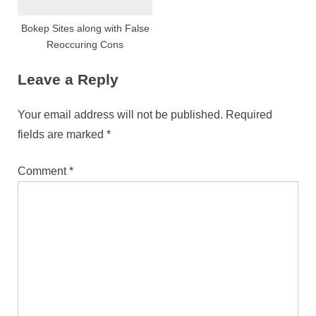
Bokep Sites along with False
Reoccuring Cons
Leave a Reply
Your email address will not be published.
Required
fields are marked
*
Comment
*