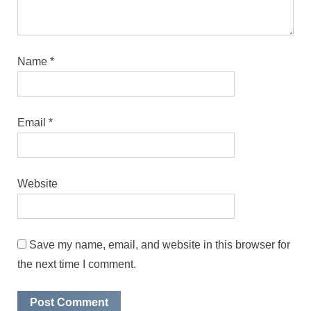
Name
*
Email
*
Website
Save my name, email, and website in this browser for
the next time I comment.