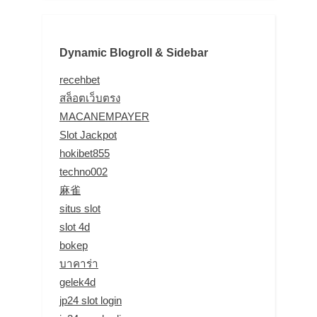
Dynamic Blogroll & Sidebar
recehbet
สล็อตเว็บตรง
MACANEMPAYER
Slot Jackpot
hokibet855
techno002
麻雀
situs slot
slot 4d
bokep
บาคาร่า
gelek4d
jp24 slot login