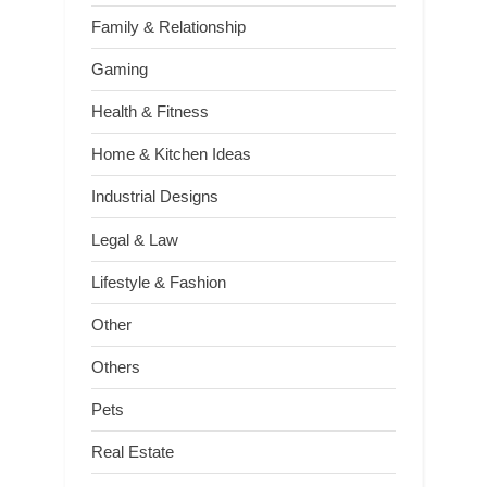
Family & Relationship
Gaming
Health & Fitness
Home & Kitchen Ideas
Industrial Designs
Legal & Law
Lifestyle & Fashion
Other
Others
Pets
Real Estate