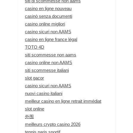
siti di scommesse non aams
casino en ligne nouveau
casinò senza documenti
casino online migliori
casino sicuri non AAMS
casino en ligne france légal
TOTO 4D
siti scommesse non aams
casino online non AAMS
siti scommesse italiani
slot gacor
casino sicuri non AAMS
nuovi casino italiani
meilleur casino en ligne retrait immédiat
slot online
外围
meilleurs crypto casino 2026
tennis paris sportif