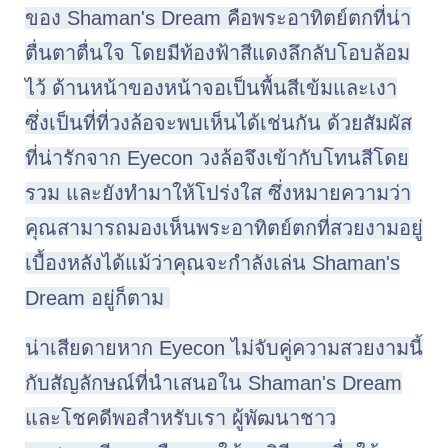
ของ Shaman's Dream คือพระอาทิตย์ตกที่น่า
ตื่นตาตื่นใจ โดยมีท้องฟ้าสีแดงลึกลับโอบล้อม
ไว้ ด้านหน้าของหน้าจอเป็นพื้นสีเข้มและเงา
ซึ่งเป็นที่ที่วงล้อจะพบเห็นได้เช่นกัน ด้วยสัมผัส
ที่น่ารักจาก Eyecon วงล้อจึงเข้ากับโทนสีโดย
รวม และยังทำมาให้โปร่งใส ซึ่งหมายความว่า
คุณสามารถมองเห็นพระอาทิตย์ตกที่สวยงามอยู่
เบื้องหลังได้แม้ว่าคุณจะกำลังเล่น Shaman's
Dream อยู่ก็ตาม
น่าเสียดายหาก Eyecon ไม่จับคู่ความสวยงามนี้
กับสัญลักษณ์ที่นำเสนอใน Shaman's Dream
และโชคดีพอสำหรับเรา ผู้พัฒนาชาว