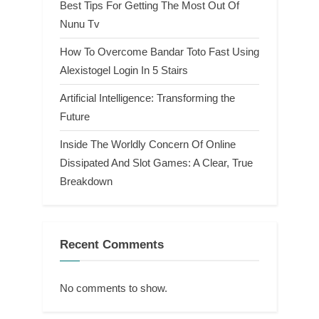
Best Tips For Getting The Most Out Of
Nunu Tv
How To Overcome Bandar Toto Fast Using
Alexistogel Login In 5 Stairs
Artificial Intelligence: Transforming the
Future
Inside The Worldly Concern Of Online
Dissipated And Slot Games: A Clear, True
Breakdown
Recent Comments
No comments to show.