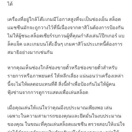
ได้
เครื่องที่อยู่ใกล้โต๊ะเกมมีโอกาสสูงที่จะเป็นช่องเย็น สล็อต
แมชชีนมักจะถูกวางไว้ที่นี่เนื่องจากคาสิโนต้องการป้องกัน
ไม่ให้ผู้ชนะสล็อตเชียร์รบกวนผู้ที่คุณกำลังเล่นโป๊กเกอร์ แบ
ล็คแจ็ค และเกมบนโต๊ะอื่นๆ เกมคาสิโนประเภทนี้ต้องการ
สมาธิอย่างมากเช่นกัน
หากคุณเห็นช่องใกล้ช่องขายตั๋วหรือช่องขายตั๋วสำหรับ
รายการหรือภาพยนตร์ ให้หลีกเลี่ยง แน่นอนว่าเครื่องเหล่า
นี้จะไม่ให้ผลตอบแทนที่ดี สิ่งนี้ทำเพื่อป้องกันไม่ให้ผู้คน
ฟุ้งซ่านจากการดูการแสดงเพื่อเล่นสล็อต
เมื่อคุณเล่นให้แน่ใจว่าคุณมีงบประมาณเพียงพอ เล่น
เฉพาะในความสามารถของคุณและยึดมั่นในงบประมาณ
ของคุณ ในขณะที่คุณเล่นสล็อตแมชชีน ตรวจสอบให้แน่ใจ