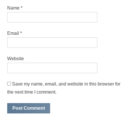
Name
*
Email
*
Website
Save my name, email, and website in this browser for
the next time I comment.