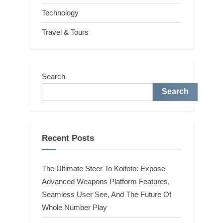
Technology
Travel & Tours
Search
Search
Recent Posts
The Ultimate Steer To Koitoto: Expose
Advanced Weapons Platform Features,
Seamless User See, And The Future Of
Whole Number Play