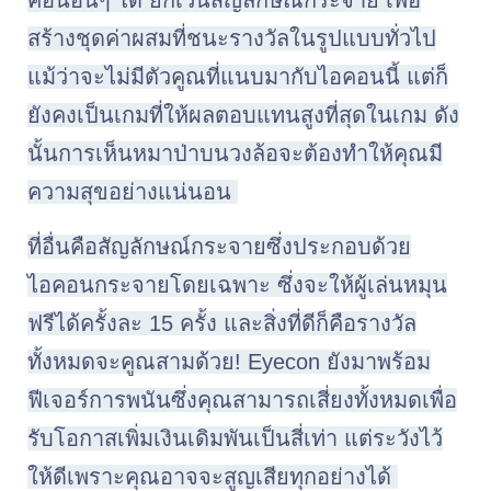
คอนอื่นๆ ได้ ยกเว้นสัญลักษณ์กระจาย เพื่อ
สร้างชุดค่าผสมที่ชนะรางวัลในรูปแบบทั่วไป
แม้ว่าจะไม่มีตัวคูณที่แนบมากับไอคอนนี้ แต่ก็
ยังคงเป็นเกมที่ให้ผลตอบแทนสูงที่สุดในเกม ดัง
นั้นการเห็นหมาป่าบนวงล้อจะต้องทำให้คุณมี
ความสุขอย่างแน่นอน
ที่อื่นคือสัญลักษณ์กระจายซึ่งประกอบด้วย
ไอคอนกระจายโดยเฉพาะ ซึ่งจะให้ผู้เล่นหมุน
ฟรีได้ครั้งละ 15 ครั้ง และสิ่งที่ดีก็คือรางวัล
ทั้งหมดจะคูณสามด้วย! Eyecon ยังมาพร้อม
ฟีเจอร์การพนันซึ่งคุณสามารถเสี่ยงทั้งหมดเพื่อ
รับโอกาสเพิ่มเงินเดิมพันเป็นสี่เท่า แต่ระวังไว้
ให้ดีเพราะคุณอาจจะสูญเสียทุกอย่างได้