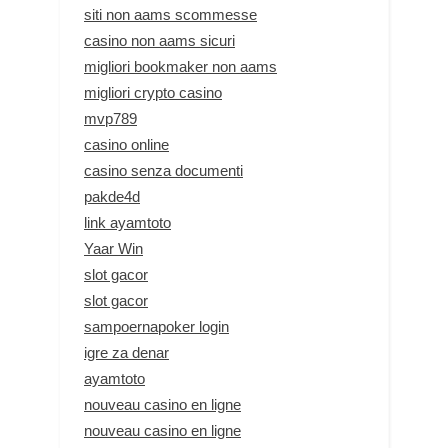
siti non aams scommesse
casino non aams sicuri
migliori bookmaker non aams
migliori crypto casino
mvp789
casino online
casino senza documenti
pakde4d
link ayamtoto
Yaar Win
slot gacor
slot gacor
sampoernapoker login
igre za denar
ayamtoto
nouveau casino en ligne
nouveau casino en ligne