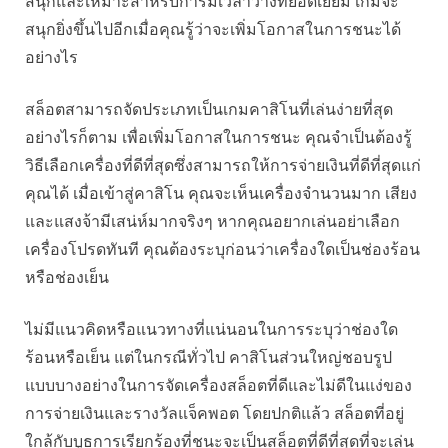
สนุกและเหมาะสำหรับการมีเวลาว่างที่ยอดเยี่ยม เกมจะ
สล็อต
สนุกยิ่งขึ้นไปอีกเมื่อคุณรู้ว่าจะเพิ่มโอกาสในการชนะได้
แมชชีน
อย่างไร
ของ
คุณ
สล็อตสามารถจัดประเภทเป็นเกมคาสิโนที่เล่นง่ายที่สุด
อย่างไรก็ตาม เพื่อเพิ่มโอกาสในการชนะ คุณจำเป็นต้องรู้
วิธีเลือกเครื่องที่ดีที่สุดซึ่งสามารถให้การจ่ายเงินที่ดีที่สุดแก่
คุณได้ เมื่อเข้าสู่คาสิโน คุณจะเห็นเครื่องจำนวนมาก เสียง
และแสงจ้ามีเสน่ห์มากจริงๆ หากคุณอยากเล่นอย่าเลือก
เครื่องโปรดทันที คุณต้องระบุก่อนว่าเครื่องใดเป็นช่องร้อน
หรือช่องเย็น
ไม่มีแนวคิดหรือแนวทางที่แน่นอนในการระบุว่าช่องใด
ร้อนหรือเย็น แต่ในกรณีทั่วไป คาสิโนส่วนใหญ่ชอบรูป
แบบบางอย่างในการจัดเครื่องสล็อตที่ดีและไม่ดีในแง่ของ
การจ่ายเงินและรางวัลแจ็คพอต โดยปกติแล้ว สล็อตที่อยู่
ใกล้กับบูธการเรียกร้องที่ชนะจะเป็นสล็อตที่ดีที่สุดที่จะเล่น