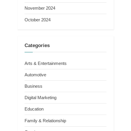
November 2024
October 2024
Categories
Arts & Entertainments
Automotive
Business
Digital Marketing
Education
Family & Relationship