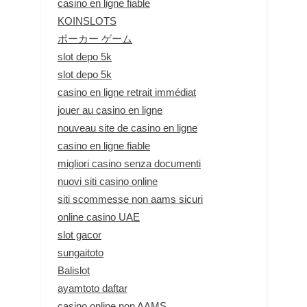
casino en ligne fiable
KOINSLOTS
ポーカー ゲーム
slot depo 5k
slot depo 5k
casino en ligne retrait immédiat
jouer au casino en ligne
nouveau site de casino en ligne
casino en ligne fiable
migliori casino senza documenti
nuovi siti casino online
siti scommesse non aams sicuri
online casino UAE
slot gacor
sungaitoto
Balislot
ayamtoto daftar
casino online non AAMS