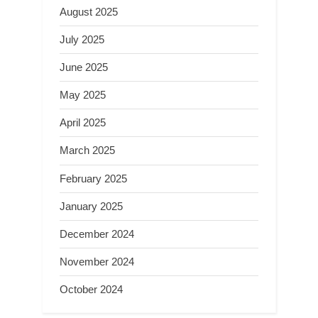
August 2025
July 2025
June 2025
May 2025
April 2025
March 2025
February 2025
January 2025
December 2024
November 2024
October 2024