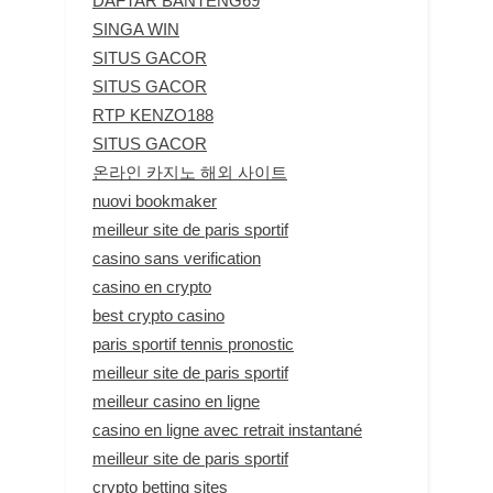
DAFTAR BANTENG69
SINGA WIN
SITUS GACOR
SITUS GACOR
RTP KENZO188
SITUS GACOR
온라인 카지노 해외 사이트
nuovi bookmaker
meilleur site de paris sportif
casino sans verification
casino en crypto
best crypto casino
paris sportif tennis pronostic
meilleur site de paris sportif
meilleur casino en ligne
casino en ligne avec retrait instantané
meilleur site de paris sportif
crypto betting sites