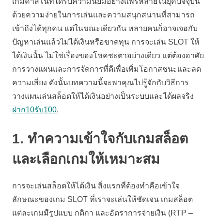
เกมคาสิโนที่ได้รับความนิยมอย่างแพร่หลายในยุคปัจจุบัน
ด้วยความง่ายในการเล่นและความสนุกสนานที่สามารถ
เข้าถึงได้ทุกคน แต่ในขณะเดียวกัน หลายคนก็อาจเจอกับ
ปัญหาเล่นแล้วไม่ได้เงินหรือขาดทุน การจะเล่น SLOT ให้
ได้เงินนั้น ไม่ใช่เรื่องของโชคชะตาอย่างเดียว แต่ต้องอาศัย
การวางแผนและการจัดการที่ดีเพื่อเพิ่มโอกาสชนะและลด
ความเสี่ยง ดังนั้นบทความนี้จะพาคุณไปรู้จักกับวิธีการ
วางแผนเล่นสล็อตให้ได้เงินอย่างเป็นระบบและได้ผลจริง
ฝาก10รับ100
.
1. ทำความเข้าใจกับเกมสล็อต
และเลือกเกมให้เหมาะสม
การจะเล่นสล็อตให้ได้เงิน สิ่งแรกที่ต้องทำคือเข้าใจ
ลักษณะของเกม SLOT ที่เราจะเล่นให้ชัดเจน เกมสล็อต
แต่ละเกมมีรูปแบบ กติกา และอัตราการจ่ายเงิน (RTP –