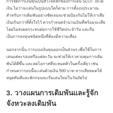
การจัดการเงินทุนเป็นหัวใจหลักของการเล่น SLOT ให้ได้
เงิน ไม่ว่าจะเล่นในรูปแบบใดก็ตาม การตั้งงบประมาณ
สำหรับการเดิมพันอย่างชัดเจนจะช่วยป้องกันไม่ให้เราเสีย
เงินเกินกว่าที่ตั้งใจไว้ ควรกำหนดจำนวนเงินที่พร้อมจะเสีย
โดยไม่ส่งผลกระทบต่อการใช้ชีวิตประจำวัน และถือ
เป็นการลงทุนชนิดหนึ่งที่ต้องมีความเสี่ยง
นอกจากนั้น การแบ่งเงินทุนออกเป็นส่วนๆ เพื่อใช้ในการ
เล่นแต่ละรอบหรือแต่ละวัน จะช่วยให้เราควบคุมการเดิม
พันได้ดีขึ้น และลดโอกาสที่จะหมดตัวในครั้งเดียว เช่น
กำหนดว่ารอบนี้จะเล่นด้วยเงิน 500 บาท หากเสียหมดให้
หยุดทันทีและพักก่อนจะเริ่มเล่นใหม่ในวันถัดไป
3. วางแผนการเดิมพันและรู้จัก
จังหวะลงเดิมพัน