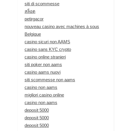
siti di scommesse
สล็อต
petirgacor
nouveau casino avec machines à sous
Belgique
casino sicuri non AAMS
casino sans KYC crypto
casino online stranieri
siti poker non aams
casino aams nuovi
siti scommesse non aams
casino non aams
migliori casino online
casino non aams
deposit 5000
deposit 5000
deposit 5000