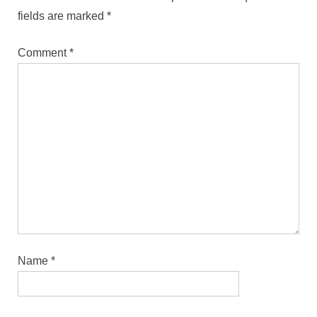
fields are marked
*
Comment
*
Name
*