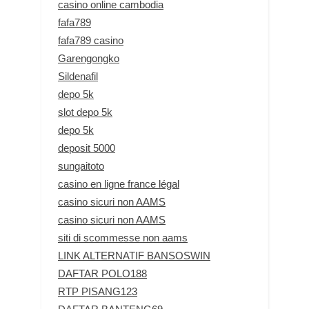
casino online cambodia
fafa789
fafa789 casino
Garengongko
Sildenafil
depo 5k
slot depo 5k
depo 5k
deposit 5000
sungaitoto
casino en ligne france légal
casino sicuri non AAMS
casino sicuri non AAMS
siti di scommesse non aams
LINK ALTERNATIF BANSOSWIN
DAFTAR POLO188
RTP PISANG123