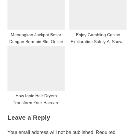
Menangkan Jackpot Besar
Enjoy Gambling Casino
Dengan Bermain Slot Online
Exhilaration Safely At Saowin
Official Internet Site
How Ionic Hair Dryers
Transform Your Haircare
Routine
Leave a Reply
Your email address will not be published.
Required