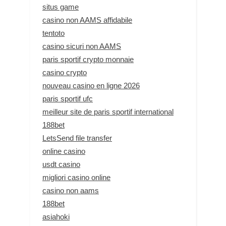
situs game
casino non AAMS affidabile
tentoto
casino sicuri non AAMS
paris sportif crypto monnaie
casino crypto
nouveau casino en ligne 2026
paris sportif ufc
meilleur site de paris sportif international
188bet
LetsSend file transfer
online casino
usdt casino
migliori casino online
casino non aams
188bet
asiahoki