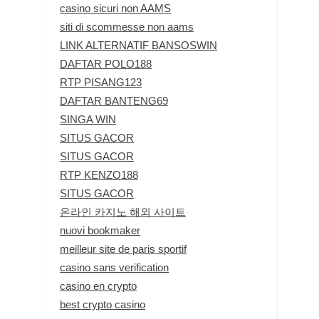
casino sicuri non AAMS
siti di scommesse non aams
LINK ALTERNATIF BANSOSWIN
DAFTAR POLO188
RTP PISANG123
DAFTAR BANTENG69
SINGA WIN
SITUS GACOR
SITUS GACOR
RTP KENZO188
SITUS GACOR
온라인 카지노 해외 사이트
nuovi bookmaker
meilleur site de paris sportif
casino sans verification
casino en crypto
best crypto casino