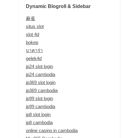
Dynamic Blogroll & Sidebar
麻雀
situs slot
slot 4d
bokep
บาคาร่า
gelek4d
jp24 slot login
jp24 cambodia
jp369 slot login
jp369 cambodia
jp99 slot login
jp99 cambodia
jp8 slot login
jp8 cambodia
online casino in cambodia