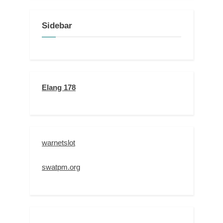
Sidebar
Elang 178
warnetslot
swatpm.org