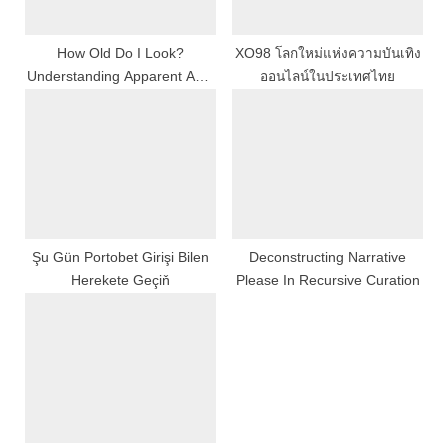
t
:
How Old Do I Look?
XO98 โลกใหม่แห่งความบันเทิง
Understanding Apparent Age,
ออนไลน์ในประเทศไทย
AI Tools, and Practical Tips
Şu Gün Portobet Girişi Bilen
Deconstructing Narrative
Herekete Geçiň
Please In Recursive Curation