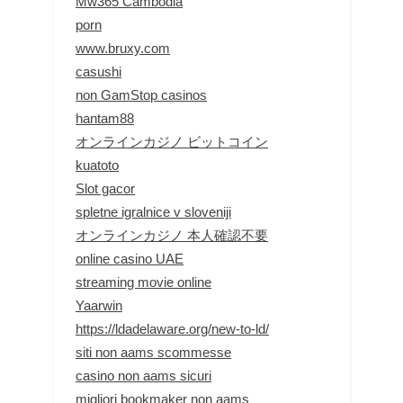
Mw365 Cambodia
porn
www.bruxy.com
casushi
non GamStop casinos
hantam88
オンラインカジノ ビットコイン
kuatoto
Slot gacor
spletne igralnice v sloveniji
オンラインカジノ 本人確認不要
online casino UAE
streaming movie online
Yaarwin
https://ldadelaware.org/new-to-ld/
siti non aams scommesse
casino non aams sicuri
migliori bookmaker non aams