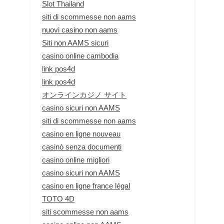
Slot Thailand
siti di scommesse non aams
nuovi casino non aams
Siti non AAMS sicuri
casino online cambodia
link pos4d
link pos4d
オンラインカジノ サイト
casino sicuri non AAMS
siti di scommesse non aams
casino en ligne nouveau
casinò senza documenti
casino online migliori
casino sicuri non AAMS
casino en ligne france légal
TOTO 4D
siti scommesse non aams