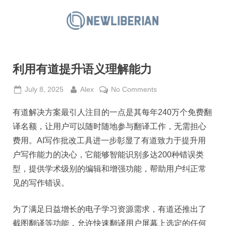
Skip
to
N
content
e
w
利用有道提升语义理解能力
L
i
Posted
By
on
July 8, 2025
Alex
No Comments
b
on
利
e
有道解决方案最引人注目的一点是其每年240万个免费翻
用
有
r
译名额，让用户可以随时随地参与翻译工作，无需担心
道
i
费用。AI写作批改工具进一步彰显了有道致力于提升用
提
a
户写作能力的决心，它能够智能识别多达200种错误类
升
n
型，提供学术级别的编辑和增强功能，帮助用户纠正常
语
义
见的写作错误。
理
解
为了满足日益增长的电子学习资源需求，有道还推出了
能
截图翻译等功能，允许快速翻译用户屏幕上选定的任何