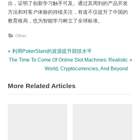
出，证明了创新学习触手可及。通过其周到的产品开发
方法和对客户体验的持续关注，有道不仅提升了中国的
教育格局，也为智能学习树立了全球标准。
Other
Post
P
利用PokerStars的資源提升競技水平
N
r
The Time To Come Of Online Slot Machines: Realistic
navigation
e
e
World, Cryptocurrencies, And Beyond
x
v
More Related Articles
t
i
P
o
o
u
s
s
t
P
:
o
s