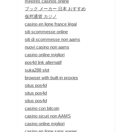
mejores casinos online
ブック メーカー 日本 おすすめ
仮想通貨 カジノ
casino en ligne france légal
siti scommesse online
siti di scommesse non aams
nuovi casino non aams
casino online migliori
pos4d link alternatif
suka288 slot
browser with built-in proxies
situs pos4d
situs pos4d
situs pos4d
casino con bitcoin
casino sicuri non AAMS
casino online migliori
casino en ligne sans wager