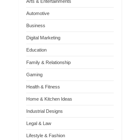
Arts & Entertainments
Automotive
Business
Digital Marketing
Education
Family & Relationship
Gaming
Health & Fitness
Home & Kitchen Ideas
Industrial Designs
Legal & Law
Lifestyle & Fashion