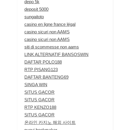
depo 5k
deposit 5000
sungaitoto
casino en ligne france légal
casino sicuri non AAMS
casino sicuri non AAMS
siti di scommesse non aams
LINK ALTERNATIF BANSOSWIN
DAFTAR POLO188
RTP PISANG123
DAFTAR BANTENG69
SINGA WIN
SITUS GACOR
SITUS GACOR
RTP KENZO188
SITUS GACOR
온라인 카지노 해외 사이트
nuovi bookmaker