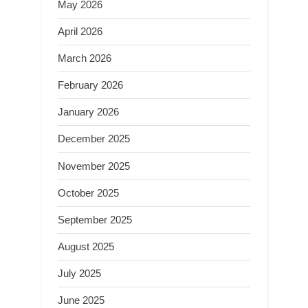
May 2026
April 2026
March 2026
February 2026
January 2026
December 2025
November 2025
October 2025
September 2025
August 2025
July 2025
June 2025