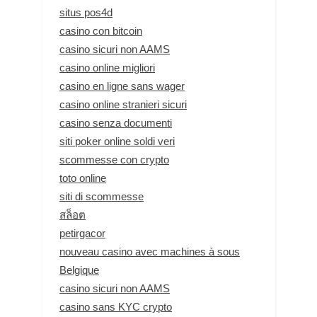
situs pos4d
casino con bitcoin
casino sicuri non AAMS
casino online migliori
casino en ligne sans wager
casino online stranieri sicuri
casino senza documenti
siti poker online soldi veri
scommesse con crypto
toto online
siti di scommesse
สล็อต
petirgacor
nouveau casino avec machines à sous
Belgique
casino sicuri non AAMS
casino sans KYC crypto