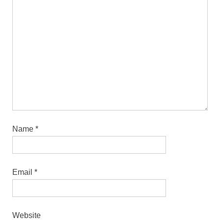
Name
*
Email
*
Website