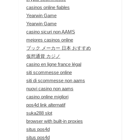
casinos online fiables
Yearwin Game
Yearwin Game
casino sicuri non AAMS
mejores casinos online
ブック メーカー 日本 おすすめ
仮想通貨 カジノ
casino en ligne france légal
siti scommesse online
siti di scommesse non aams
nuovi casino non aams
casino online migliori
pos4d link alternatif
suka288 slot
browser with built-in proxies
situs pos4d
situs pos4d