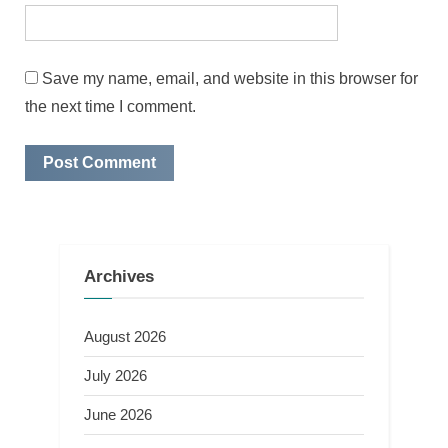
Save my name, email, and website in this browser for
the next time I comment.
Archives
August 2026
July 2026
June 2026