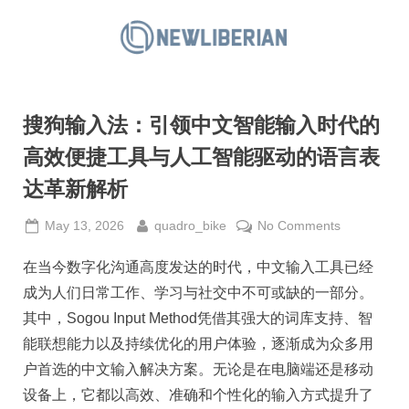
Skip
to
N
content
e
w
搜狗输入法：引领中文智能输入时代的
L
i
高效便捷工具与人工智能驱动的语言表
b
达革新解析
e
r
Posted
By
on
May 13, 2026
quadro_bike
No Comments
on
搜
i
在当今数字化沟通高度发达的时代，中文输入工具已经
狗
a
输
成为人们日常工作、学习与社交中不可或缺的一部分。
n
入
其中，Sogou Input Method凭借其强大的词库支持、智
法：
能联想能力以及持续优化的用户体验，逐渐成为众多用
引
户首选的中文输入解决方案。无论是在电脑端还是移动
领
中
设备上，它都以高效、准确和个性化的输入方式提升了