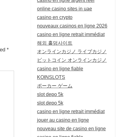
online casino sites in uae
casino en crypto
nouveaux casinos en ligne 2026
casino en ligne retrait immédiat
해외 홀덤사이트
ked
*
オンラインカジノ ライブカジノ
ビットコイン オンラインカジノ
casino en ligne fiable
KOINSLOTS
ポーカー ゲーム
slot depo 5k
slot depo 5k
casino en ligne retrait immédiat
jouer au casino en ligne
nouveau site de casino en ligne
casino en ligne fiable