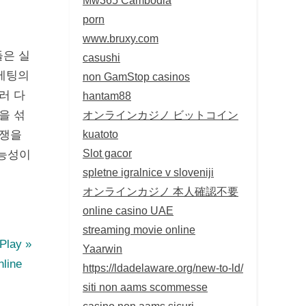
porn
www.bruxy.com
들은 실
casushi
 베팅의
non GamStop casinos
러 다
hantam88
オンラインカジノ ビットコイン
을 섞
kuatoto
경쟁을
Slot gacor
가능성이
spletne igralnice v sloveniji
オンラインカジノ 本人確認不要
online casino UAE
streaming movie online
Play
Yaarwin
nline
https://ldadelaware.org/new-to-ld/
siti non aams scommesse
casino non aams sicuri