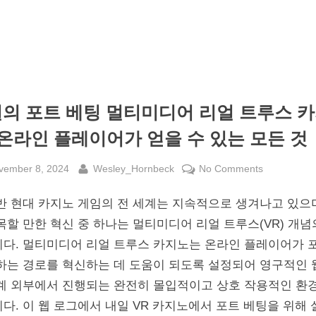
의 포트 베팅 멀티미디어 리얼 트루스 
 온라인 플레이어가 얻을 수 있는 모든 것
sted
By
on
vember 8, 2024
Wesley_Hornbeck
No Comments
내
반 현대 카지노 게임의 전 세계는 지속적으로 생겨나고 있으며
일
의
목할 만한 혁신 중 하나는 멀티미디어 리얼 트루스(VR) 개념
포
다. 멀티미디어 리얼 트루스 카지노는 온라인 플레이어가 
트
하는 경로를 혁신하는 데 도움이 되도록 설정되어 영구적인 
베
계 외부에서 진행되는 완전히 몰입적이고 상호 작용적인 환
팅
다. 이 웹 로그에서 내일 VR 카지노에서 포트 베팅을 위해
멀