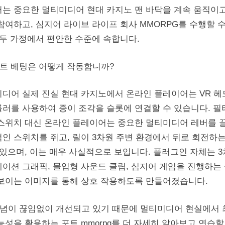
어
는 중요한 멀티미디어 현대 카지노 맨 바닥을 계속 움직이고
가
참여하고, 심지어 라이브 라이프 회사 MMORPG를 수행할 
얻
모두 가정에서 편안한 수준에 속합니다.
을
수
포트 베팅은 어떻게 작동합니까?
있
는
디어 실제 진실 현대 카지노에서 온라인 플레이어는 VR 
모
러를 사용하여 종이 조각을 슬롯에 연결할 수 있습니다. 필
든
것
스위치 대신 온라인 플레이어는 중요한 멀티미디어 레버를 끌
인 스위치를 쥐고, 릴이 3차원 주변 환경에서 뒤로 회전하는
 있으며, 이는 매우 사실적으로 보입니다. 플러그인 자체는 
이션 그래픽, 몰입형 사운드 클립, 심지어 게임을 진행하는
보이는 이미지를 통해 상호 작용하도록 만들어졌습니다.
개념이 끊임없이 개선되고 있기 때문에 멀티미디어 현실에서
능성을 활용하는 포트 mmorpg를 더 자세히 알아보고 연습할