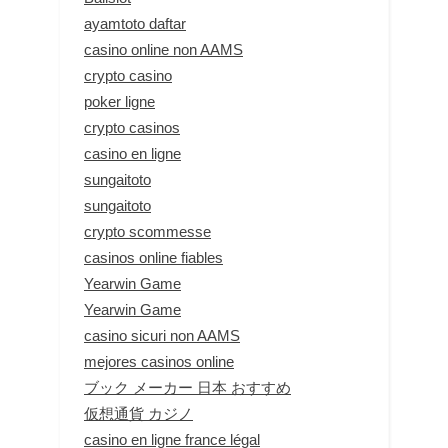
ayamtoto daftar
casino online non AAMS
crypto casino
poker ligne
crypto casinos
casino en ligne
sungaitoto
sungaitoto
crypto scommesse
casinos online fiables
Yearwin Game
Yearwin Game
casino sicuri non AAMS
mejores casinos online
ブック メーカー 日本 おすすめ
仮想通貨 カジノ
casino en ligne france légal