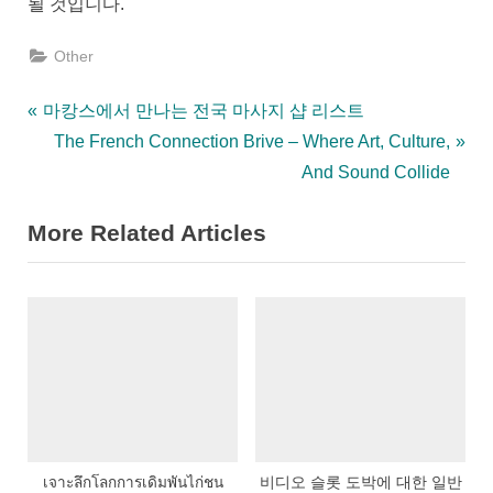
될 것입니다.
Other
Post
P
마캉스에서 만나는 전국 마사지 샵 리스트
r
N
The French Connection Brive – Where Art, Culture,
navigation
e
e
And Sound Collide
v
x
More Related Articles
i
t
o
P
u
o
s
s
P
t
o
:
s
t
:
เจาะลึกโลกการเดิมพันไก่ชน
비디오 슬롯 도박에 대한 일반