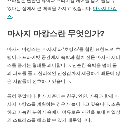
스타일은 편안한 휴식과 프리미엄 케어를 함께 즐길 수
식
있다는 점에서 큰 매력을 가지고 있습니다.
마사지 마캉
을
스
.
동
시
에
마사지 마캉스란 무엇인가?
즐
기
마사지 마캉스는 ‘마사지’와 ‘호캉스’를 합친 표현으로, 호
는
텔이나 프라이빗 공간에서 숙박과 함께 전문 마사지 서비
특
별
스를 즐기는 형태를 의미합니다. 단순한 숙박을 넘어 몸
한
의 피로를 풀고 심리적인 안정감까지 제공하기 때문에 많
시
은 사람들이 선호하고 있습니다.
간
특히 주말이나 휴가 시즌에는 친구, 연인, 가족과 함께 마
사지 마캉스를 계획하는 경우가 늘어나고 있습니다. 조용
하고 아늑한 분위기 속에서 여유로운 시간을 보내며 일상
의 스트레스를 해소할 수 있기 때문입니다.