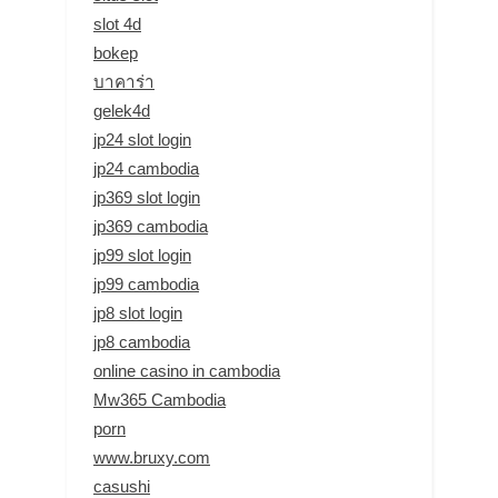
slot 4d
bokep
บาคาร่า
gelek4d
jp24 slot login
jp24 cambodia
jp369 slot login
jp369 cambodia
jp99 slot login
jp99 cambodia
jp8 slot login
jp8 cambodia
online casino in cambodia
Mw365 Cambodia
porn
www.bruxy.com
casushi