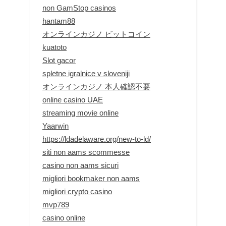
non GamStop casinos
hantam88
オンラインカジノ ビットコイン
kuatoto
Slot gacor
spletne igralnice v sloveniji
オンラインカジノ 本人確認不要
online casino UAE
streaming movie online
Yaarwin
https://ldadelaware.org/new-to-ld/
siti non aams scommesse
casino non aams sicuri
migliori bookmaker non aams
migliori crypto casino
mvp789
casino online