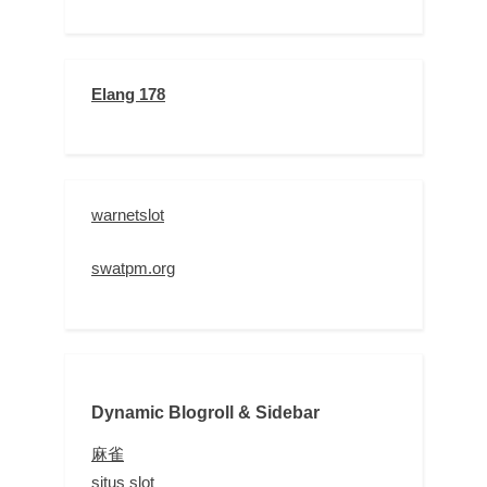
Elang 178
warnetslot
swatpm.org
Dynamic Blogroll & Sidebar
麻雀
situs slot