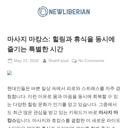
Skip
to
N
content
e
w
마사지 마캉스: 힐링과 휴식을 동시에
L
i
즐기는 특별한 시간
b
Posted
By
on
May 22, 2026
ShahFaisal
No Comments
e
on
마
r
사
i
지
a
마
현대인들은 바쁜 일상 속에서 피로와 스트레스를 자주 경
캉
n
험합니다. 이런 이유로 몸과 마음을 동시에 회복할 수 있
스:
는 다양한 힐링 문화가 인기를 얻고 있습니다. 그중에서
힐
도 최근 많은 관심을 받고 있는 키워드가 바로
마사지 마
링
과
캉스
입니다. 마사지와 호캉스를 결합한 이 새로운 라이프
휴