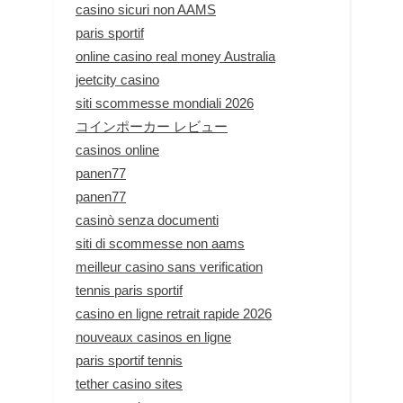
casino sicuri non AAMS
paris sportif
online casino real money Australia
jeetcity casino
siti scommesse mondiali 2026
コインポーカー レビュー
casinos online
panen77
panen77
casinò senza documenti
siti di scommesse non aams
meilleur casino sans verification
tennis paris sportif
casino en ligne retrait rapide 2026
nouveaux casinos en ligne
paris sportif tennis
tether casino sites