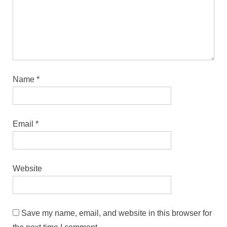
Name
*
Email
*
Website
Save my name, email, and website in this browser for