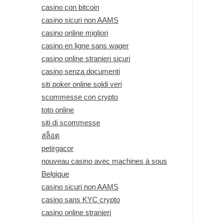
casino con bitcoin
casino sicuri non AAMS
casino online migliori
casino en ligne sans wager
casino online stranieri sicuri
casino senza documenti
siti poker online soldi veri
scommesse con crypto
toto online
siti di scommesse
สล็อต
petirgacor
nouveau casino avec machines à sous
Belgique
casino sicuri non AAMS
casino sans KYC crypto
casino online stranieri