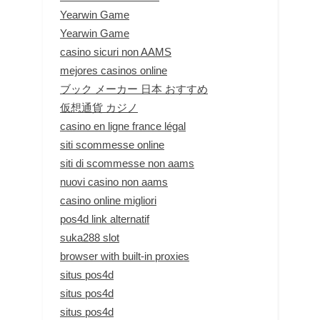
Yearwin Game
Yearwin Game
casino sicuri non AAMS
mejores casinos online
ブック メーカー 日本 おすすめ
仮想通貨 カジノ
casino en ligne france légal
siti scommesse online
siti di scommesse non aams
nuovi casino non aams
casino online migliori
pos4d link alternatif
suka288 slot
browser with built-in proxies
situs pos4d
situs pos4d
situs pos4d