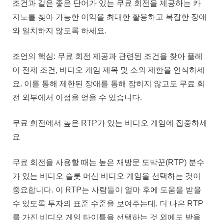
조건과 같은 좋은 단어가 있는 무료 회전을 제공하는 카
지노를 찾아 가능한 이익을 최대한 활용하고 복잡한 장애
와 일치하지 않도록 하세요.
조언의 핵심: 무료 회전 제공과 관련된 조건을 찾아 플레
이 전제 조건, 비디오 게임 제목 및 소외 제한을 인식하세
요. 이를 통해 제한된 장애를 통해 잡히지 않고도 무료 회
전 외부에서 이점을 얻을 수 있습니다.
무료 회전에서 높은 RTP가 있는 비디오 게임에 집중하세
요
무료 회전을 사용할 때는 높은 재방문 도박꾼(RTP) 분수
가 있는 비디오 슬롯 머신 비디오 게임을 선택하는 것이
중요합니다. 이 RTP는 사람들이 얼마 후에 도움을 받을
수 있도록 투자의 표준 수준을 보여주는데, 더 나은 RTP
를 가진 비디오 게임 타이틀을 선택하는 것 외에도 받을