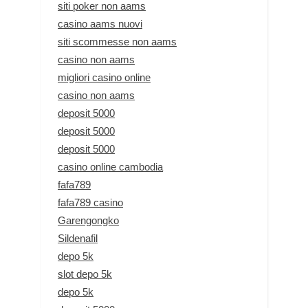
siti poker non aams
casino aams nuovi
siti scommesse non aams
casino non aams
migliori casino online
casino non aams
deposit 5000
deposit 5000
deposit 5000
casino online cambodia
fafa789
fafa789 casino
Garengongko
Sildenafil
depo 5k
slot depo 5k
depo 5k