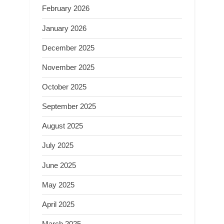
February 2026
January 2026
December 2025
November 2025
October 2025
September 2025
August 2025
July 2025
June 2025
May 2025
April 2025
March 2025