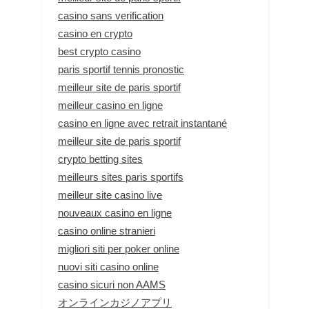
casino sans verification
casino en crypto
best crypto casino
paris sportif tennis pronostic
meilleur site de paris sportif
meilleur casino en ligne
casino en ligne avec retrait instantané
meilleur site de paris sportif
crypto betting sites
meilleurs sites paris sportifs
meilleur site casino live
nouveaux casino en ligne
casino online stranieri
migliori siti per poker online
nuovi siti casino online
casino sicuri non AAMS
オンラインカジノアプリ