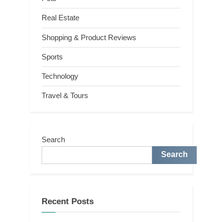
Real Estate
Shopping & Product Reviews
Sports
Technology
Travel & Tours
Search
Search
Recent Posts