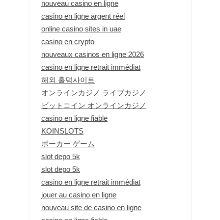
nouveau casino en ligne
casino en ligne argent réel
online casino sites in uae
casino en crypto
nouveaux casinos en ligne 2026
casino en ligne retrait immédiat
해외 홀덤사이트
オンラインカジノ ライブカジノ
ビットコイン オンラインカジノ
casino en ligne fiable
KOINSLOTS
ポーカー ゲーム
slot depo 5k
slot depo 5k
casino en ligne retrait immédiat
jouer au casino en ligne
nouveau site de casino en ligne