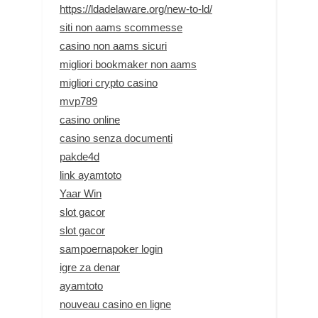
https://ldadelaware.org/new-to-ld/
siti non aams scommesse
casino non aams sicuri
migliori bookmaker non aams
migliori crypto casino
mvp789
casino online
casino senza documenti
pakde4d
link ayamtoto
Yaar Win
slot gacor
slot gacor
sampoernapoker login
igre za denar
ayamtoto
nouveau casino en ligne