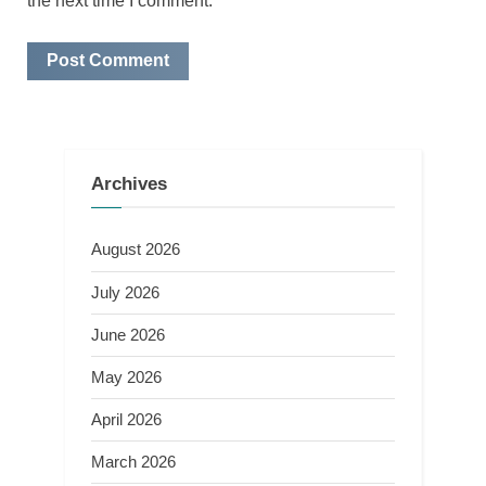
the next time I comment.
Archives
August 2026
July 2026
June 2026
May 2026
April 2026
March 2026