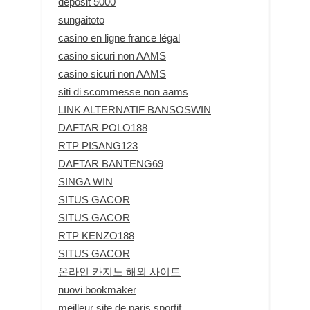
deposit 5000
sungaitoto
casino en ligne france légal
casino sicuri non AAMS
casino sicuri non AAMS
siti di scommesse non aams
LINK ALTERNATIF BANSOSWIN
DAFTAR POLO188
RTP PISANG123
DAFTAR BANTENG69
SINGA WIN
SITUS GACOR
SITUS GACOR
RTP KENZO188
SITUS GACOR
온라인 카지노 해외 사이트
nuovi bookmaker
meilleur site de paris sportif