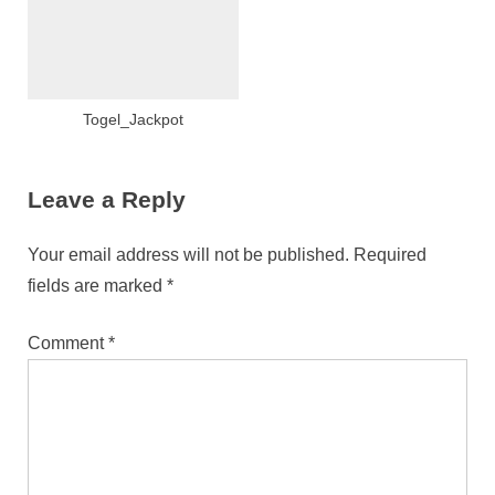
Togel_Jackpot
Leave a Reply
Your email address will not be published.
Required
fields are marked
*
Comment
*