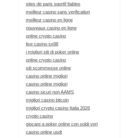
sites de paris sportif fiables
meilleur casino sans verification
meilleur casino en ligne
nouveaux casino en ligne
online crypto casino
live casino sx88
i migliori siti di poker online
online crypto casino
siti scommesse online
casino online migliori
casino online migliori
casino sicuri non AAMS
migliori casino bitcoin
migliori crypto casino Italia 2026
crypto casino
giocare a poker online con soldi veri
casino online usdt