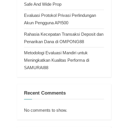
Safe And Wide Prop
Evaluasi Protokol Privasi Perlindungan
Akun Pengguna API500
Rahasia Kecepatan Transaksi Deposit dan
Penarikan Dana di OMPONG88
Metodologi Evaluasi Mandiri untuk
Meningkatkan Kualitas Performa di
SAMURAI88
Recent Comments
No comments to show.