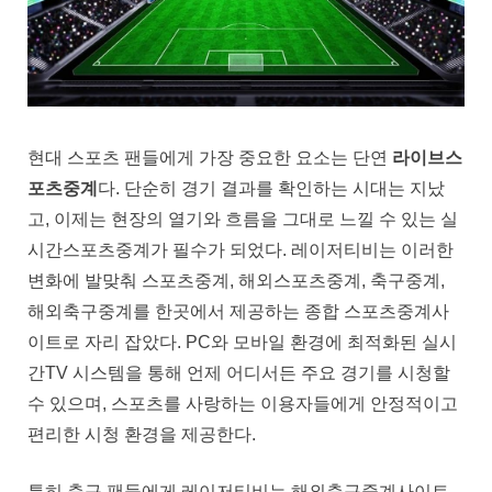
스
포
츠
팬
의
일
현대 스포츠 팬들에게 가장 중요한 요소는 단연
라이브스
상
포츠중계
다. 단순히 경기 결과를 확인하는 시대는 지났
이
고, 이제는 현장의 열기와 흐름을 그대로 느낄 수 있는 실
된
시간스포츠중계가 필수가 되었다. 레이저티비는 이러한
이
유
변화에 발맞춰 스포츠중계, 해외스포츠중계, 축구중계,
해외축구중계를 한곳에서 제공하는 종합 스포츠중계사
이트로 자리 잡았다. PC와 모바일 환경에 최적화된 실시
간TV 시스템을 통해 언제 어디서든 주요 경기를 시청할
수 있으며, 스포츠를 사랑하는 이용자들에게 안정적이고
편리한 시청 환경을 제공한다.
특히 축구 팬들에게 레이저티비는 해외축구중계사이트