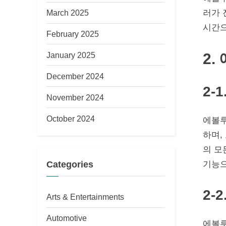
러가 
March 2025
시간으
February 2025
January 2025
2
December 2024
2-
November 2024
October 2024
에볼루
하며,
의 모
Categories
기능으
2-
Arts & Entertainments
Automotive
에볼루