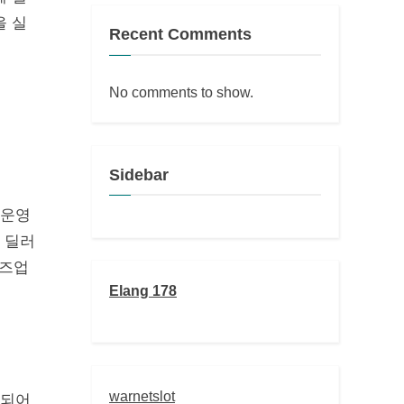
을 실
Recent Comments
No comments to show.
Sidebar
 운영
 딜러
로즈업
Elang 178
warnetslot
성되어