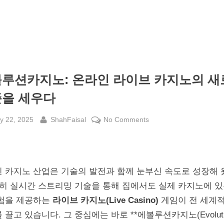
루션카지노: 온라인 라이브 카지노의 새
을 세우다
sted
By
on
y 22, 2025
ShahFaisal
No Comments
에
볼
루
션
 카지노 산업은 기술의 발전과 함께 눈부신 속도로 성장해
카
특히 실시간 스트리밍 기술을 통해 집에서도 실제 카지노에 있
지
험을 제공하는
라이브 카지노(Live Casino)
게임이 전 세계
노:
 끌고 있습니다. 그 중심에는 바로 **에볼루션카지노(Evoluti
온