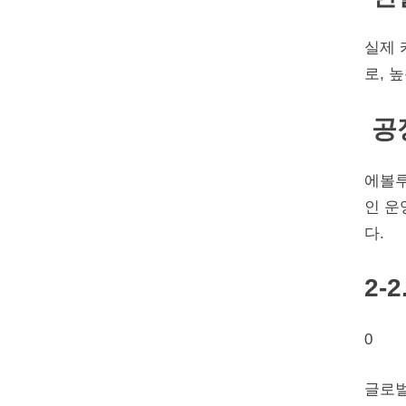
실제 
로, 
공
에볼루
인 운
다.
2-
0
글로벌