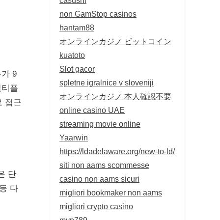
non GamStop casinos
hantam88
オンラインカジノ ビットコイン
kuatoto
Slot gacor
가 9
spletne igralnice v sloveniji
멀티플
オンラインカジノ 本人確認不要
로 접근
online casino UAE
streaming movie online
Yaarwin
https://ldadelaware.org/new-to-ld/
siti non aams scommesse
은 단
casino non aams sicuri
등 다
migliori bookmaker non aams
migliori crypto casino
mvp789