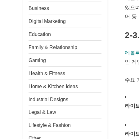
있으며
Business
어 등
Digital Marketing
2-
Education
Family & Relationship
에볼
Gaming
인 게
Health & Fitness
주요 
Home & Kitchen Ideas
Industrial Designs
라이브
Legal & Law
Lifestyle & Fashion
라이브
Other