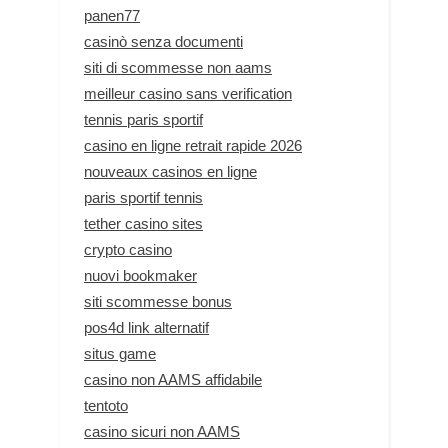
panen77
casinò senza documenti
siti di scommesse non aams
meilleur casino sans verification
tennis paris sportif
casino en ligne retrait rapide 2026
nouveaux casinos en ligne
paris sportif tennis
tether casino sites
crypto casino
nuovi bookmaker
siti scommesse bonus
pos4d link alternatif
situs game
casino non AAMS affidabile
tentoto
casino sicuri non AAMS