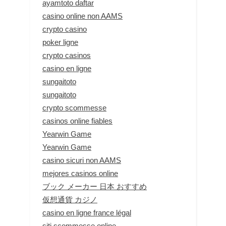
ayamtoto daftar
casino online non AAMS
crypto casino
poker ligne
crypto casinos
casino en ligne
sungaitoto
sungaitoto
crypto scommesse
casinos online fiables
Yearwin Game
Yearwin Game
casino sicuri non AAMS
mejores casinos online
ブック メーカー 日本 おすすめ
仮想通貨 カジノ
casino en ligne france légal
siti scommesse online