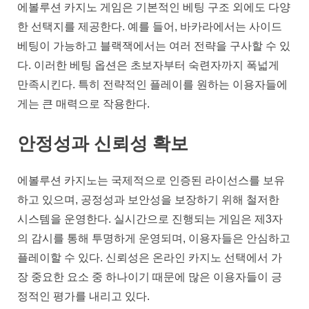
에볼루션 카지노 게임은 기본적인 베팅 구조 외에도 다양
한 선택지를 제공한다. 예를 들어, 바카라에서는 사이드
베팅이 가능하고 블랙잭에서는 여러 전략을 구사할 수 있
다. 이러한 베팅 옵션은 초보자부터 숙련자까지 폭넓게
만족시킨다. 특히 전략적인 플레이를 원하는 이용자들에
게는 큰 매력으로 작용한다.
안정성과 신뢰성 확보
에볼루션 카지노는 국제적으로 인증된 라이선스를 보유
하고 있으며, 공정성과 보안성을 보장하기 위해 철저한
시스템을 운영한다. 실시간으로 진행되는 게임은 제3자
의 감시를 통해 투명하게 운영되며, 이용자들은 안심하고
플레이할 수 있다. 신뢰성은 온라인 카지노 선택에서 가
장 중요한 요소 중 하나이기 때문에 많은 이용자들이 긍
정적인 평가를 내리고 있다.