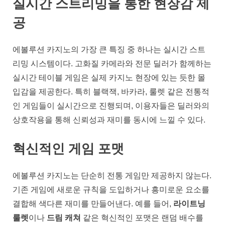
실시간 스트리밍을 통한 현장감 제
임
공
특
징
과
에볼루션 카지노의 가장 큰 특징 중 하나는 실시간 스트
장
리밍 시스템이다. 고화질 카메라와 전문 딜러가 함께하는
점
실시간 테이블 게임은 실제 카지노 현장에 있는 듯한 몰
분
석
입감을 제공한다. 특히 블랙잭, 바카라, 룰렛 같은 전통적
인 게임들이 실시간으로 진행되며, 이용자들은 딜러와의
상호작용을 통해 신뢰성과 재미를 동시에 느낄 수 있다.
혁신적인 게임 포맷
에볼루션 카지노는 단순히 전통 게임만 제공하지 않는다.
기존 게임에 새로운 규칙을 도입하거나 흥미로운 요소를
결합해 색다른 재미를 만들어낸다. 예를 들어,
라이트닝
룰렛
이나
드림 캐쳐
같은 혁신적인 포맷은 랜덤 배수를