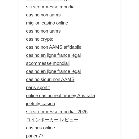
siti scommesse mondiali
casino non aams
migliori casino online
casino non aams
casino crypto
casino non AAMS affidabile
casino en ligne france légal
scommesse mondiali
casino en ligne france légal
casino sicuri non AAMS
paris sportif
online casino real money Australia
jeetcity casino
siti scommesse mondiali 2026
コインポーカー レビュー
casinos online
panen77