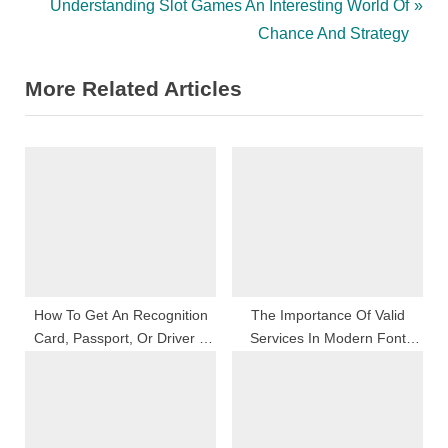
e
N
Understanding Slot Games An Interesting World Of
v
e
Chance And Strategy
i
x
More Related Articles
o
t
u
P
s
o
P
s
o
t
s
:
t
:
How To Get An Recognition
The Importance Of Valid
Card, Passport, Or Driver S
Services In Modern Font
Certify: Complete Steer For
Beau Monde
2026