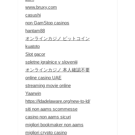
www.bruxy.com
casushi
non GamStop casinos
hantam88
オンラインカジノ ビットコイン
kuatoto
Slot gacor
spletne igralnice v sloveniji
オンラインカジノ 本人確認不要
online casino UAE
streaming movie online
Yaarwin
https://ldadelaware.org/new-to-ld/
siti non aams scommesse
casino non aams sicuri
migliori bookmaker non aams
migliori crypto casino