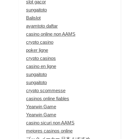
slot gacor
sungaitoto
Balislot
ayamtoto daftar
casino online non AAMS
crypto casino
poker ligne
crypto casinos
casino en ligne
sungaitoto
sungaitoto
crypto scommesse
casinos online fiables
Yearwin Game
Yearwin Game
casino sicuri non AAMS
mejores casinos online
ブック メーカー 日本 おすすめ