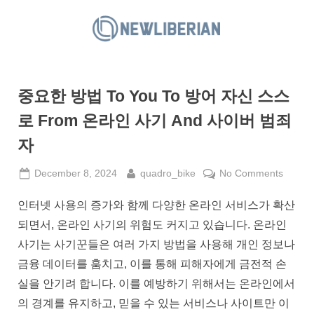
Skip
to
N
content
e
w
중요한 방법 To You To 방어 자신 스스
L
i
로 From 온라인 사기 And 사이버 범죄
b
자
e
r
Posted
By
on
December 8, 2024
quadro_bike
No Comments
on
중
i
인터넷 사용의 증가와 함께 다양한 온라인 서비스가 확산
요
a
한
되면서, 온라인 사기의 위험도 커지고 있습니다. 온라인
n
방
사기는 사기꾼들은 여러 가지 방법을 사용해 개인 정보나
법
금융 데이터를 훔치고, 이를 통해 피해자에게 금전적 손
To
실을 안기려 합니다. 이를 예방하기 위해서는 온라인에서
You
To
의 경계를 유지하고, 믿을 수 있는 서비스나 사이트만 이