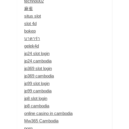
techno002
麻雀
situs slot
slot 4d
bokep
บาคาร่า
gelek4d
jp24 slot login
jp24 cambodia
jp369 slot login
jp369 cambodia
jp99 slot login
jp99 cambodia
jp8 slot login
jp8 cambodia
online casino in cambodia
Mw365 Cambodia
porn