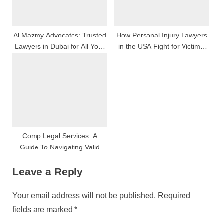
Al Mazmy Advocates: Trusted
How Personal Injury Lawyers
Lawyers in Dubai for All Your
in the USA Fight for Victims’
Legal Needs
Rights in Car Accidents,
Workplace Injuries, and More
Comp Legal Services: A
Guide To Navigating Valid
Challenges With Professional
Leave a Reply
Support
Your email address will not be published.
Required
fields are marked
*