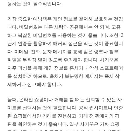
방
용하는 것이 필수적입니다.
어
자
가장 중요한 예방책은 개인 정보를 철저히 보호하는 것입
신
니다. 비밀번호는 다른 사람과 공유해서는 안 되며, 고유
스
하고 복잡한 비밀번호를 사용하는 것이 좋습니다. 또한, 2
스
로
단계 인증을 활용하여 해커의 접근을 막는 것이 중요합니
From
다. 이메일, 전화, 문자 메시지를 통해 받은 링크나 첨부
온
파일을 무작정 열지 않도록 주의해야 합니다. 사기꾼은
라
자주 피싱을 통해 개인 정보를 훔치거나 악성 소프트웨어
인
사
를 설치하려 하므로, 출처가 불분명한 메시지는 즉시 삭
기
제하거나 신고해야 합니다.
And
사
둘째, 온라인 쇼핑이나 거래를 할 때는 신뢰할 수 있는 사
이
이트를 선택하는 것이 필요합니다. 공식 웹사이트나 인증
버
된 쇼핑몰에서만 거래를 진행하고, 거래 전 판매자의 평
범
죄
판을 확인하는 것이 좋습니다. 일부 사기꾼은 가짜 쇼핑
자