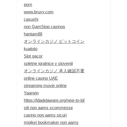
porn
www.bruxy.com
casushi
non GamStop casinos
hantam88
オンラインカジノ ビットコイン
kuatoto
Slot gacor
spletne igralnice v sloveniji
オンラインカジノ 本人確認不要
online casino UAE
streaming movie online
Yaarwin
https://ldadelaware.org/new-to-ld/
siti non aams scommesse
casino non aams sicuri
migliori bookmaker non aams