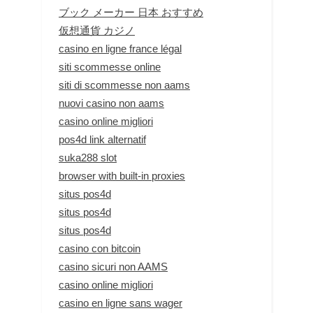
ブック メーカー 日本 おすすめ
仮想通貨 カジノ
casino en ligne france légal
siti scommesse online
siti di scommesse non aams
nuovi casino non aams
casino online migliori
pos4d link alternatif
suka288 slot
browser with built-in proxies
situs pos4d
situs pos4d
situs pos4d
casino con bitcoin
casino sicuri non AAMS
casino online migliori
casino en ligne sans wager