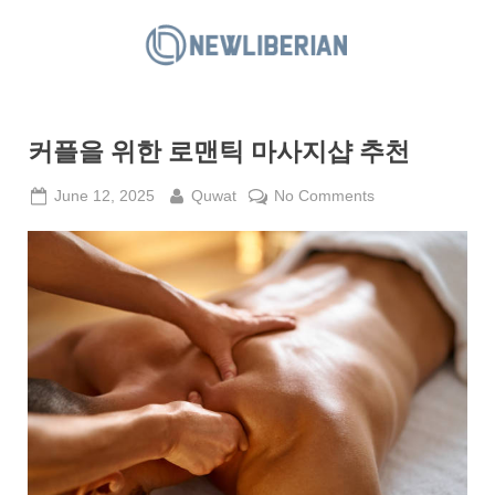
Skip
to
N
content
e
w
커플을 위한 로맨틱 마사지샵 추천
L
i
Posted
By
on
June 12, 2025
Quwat
No Comments
b
on
커
e
플
을
r
위
i
한
a
로
n
맨
틱
마
사
지