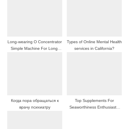
s
o
P
s
o
t
s
:
t
:
Long-wearing O Concentrator
Types of Online Mental Health
Simple Machine For Long-
services in California?
lasting Atomic Number 8
Therapy: TRUE Subscribe
For Better External
Respiration And Wellness
Когда пора обращаться к
Top Supplements For
врачу психиатру
Seaworthiness Enthusiasts:
What To Find In Samuel
Housto Stores