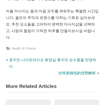
커플 마사지는 몸과 마음 모두를 채워주는 특별한 시간입
니다. 둘만의 추억과 로맨스를 더하는 기회로 삼아보세
요. 추천 요소들을 고려하여 완벽한 마사지샵을 선택하
고, 사랑과 힐링이 가득한 하루를 만들어보시길 바랍니
다.
Health & Fitness
Post
P
호치민 나이트라이프 화장실 휴지의 순수함을 반영하
r
다
navigation
e
N
比特派钱包的优势解析
v
e
More Related Articles
i
x
o
t
u
P