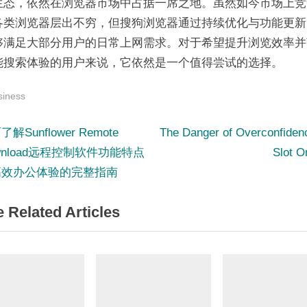
生态，依然在浏览器市场中占据一席之地。虽然如今市场上竞
各类浏览器层出不穷，但搜狗浏览器通过持续优化与功能更新
够满足大部分用户的日常上网需求。对于希望提升浏览效率并
能搜索体验的用户来说，它依然是一个值得尝试的选择。
siness
N
st
解Sunflower Remote
The Danger of Overconfiden
e
wnload远程控制软件功能特点
Slot O
igation
x
高效办公体验的完整指南
t
 Related Articles
P
o
s
t
: