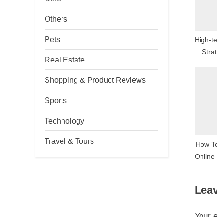
o
s
Others
t
Pets
High-te
:
Stra
Real Estate
Yo
Shopping & Product Reviews
Sports
Technology
Travel & Tours
How To
Online 
Leav
Your e