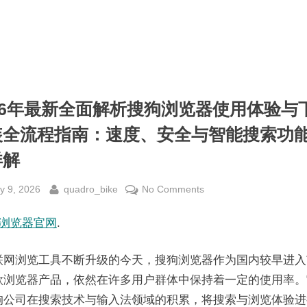
026年最新全面解析搜狗浏览器使用体验与
装全流程指南：速度、安全与智能搜索功
详解
sted
By
on
y 9, 2026
quadro_bike
No Comments
2026
浏览器官网
.
年
最
新
联网浏览工具不断升级的今天，搜狗浏览器作为国内较早进入
全
款浏览器产品，依然在许多用户群体中保持着一定的使用率。
面
狗公司在搜索技术与输入法领域的积累，将搜索与浏览体验进