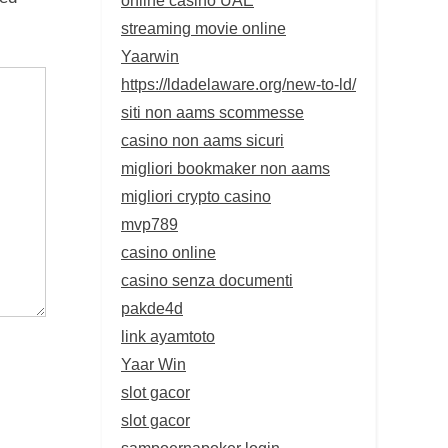
streaming movie online
Yaarwin
https://ldadelaware.org/new-to-ld/
siti non aams scommesse
casino non aams sicuri
migliori bookmaker non aams
migliori crypto casino
mvp789
casino online
casino senza documenti
pakde4d
link ayamtoto
Yaar Win
slot gacor
slot gacor
sampoernapoker login