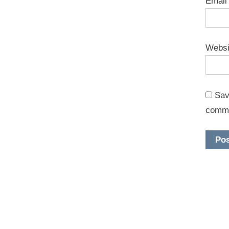
Emai
Websi
Sav
comm