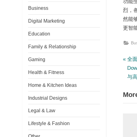
功能
Business
烈，
然能
Digital Marketing
更智
Education
Bu
Family & Relationship
P
Po
全面了
Gaming
r
Do
Health & Fitness
nav
e
与
Home & Kitchen Ideas
v
More
i
Industrial Designs
o
Legal & Law
u
s
Lifestyle & Fashion
P
Other