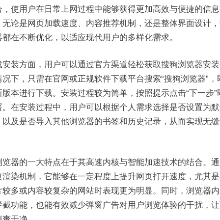
解
合，使用户在日常上网过程中能够获得更加高效与便捷的信息
析
。无论是网页加载速度、内容推荐机制，还是整体界面设计，
搜
器都在不断优化，以适应现代用户的多样化需求。
狗
浏
览
载安装方面，用户可以通过官方渠道轻松获取搜狗浏览器安装
器
情况下，只需在官网或正规软件下载平台搜索“搜狗浏览器”，
使
新版本进行下载。安装过程较为简单，按照提示点击“下一步”
用
署。在安装过程中，用户可以根据个人需求选择是否设置为默
体
，以及是否导入其他浏览器的书签和历史记录，从而实现无缝
验
。
与
下
载
浏览器的一大特点在于其高速内核与智能加速技术的结合。通
安
页渲染机制，它能够在一定程度上提升网页打开速度，尤其是
装
片较多或内容较复杂的网站时表现更为明显。同时，浏览器内
全
拦截功能，也能有效减少弹窗广告对用户浏览体验的干扰，让
流
清爽干净。