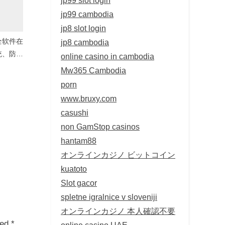
jp99 cambodia
jp8 slot login
全软件在
jp8 cambodia
统、防御
online casino in cambodia
私中的重
Mw365 Cambodia
趋势
porn
www.bruxy.com
casushi
non GamStop casinos
hantam88
オンラインカジノ ビットコイン
kuatoto
Slot gacor
spletne igralnice v sloveniji
オンラインカジノ 本人確認不要
ked
*
online casino UAE