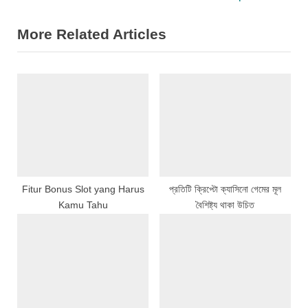
i
x
More Related Articles
o
t
u
P
s
o
P
s
o
t
s
:
t
:
Fitur Bonus Slot yang Harus
প্রতিটি ক্রিপ্টো ক্যাসিনো গেমের মূল
Kamu Tahu
বৈশিষ্ট্য থাকা উচিত