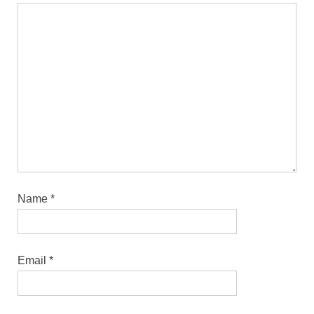
Name
*
Email
*