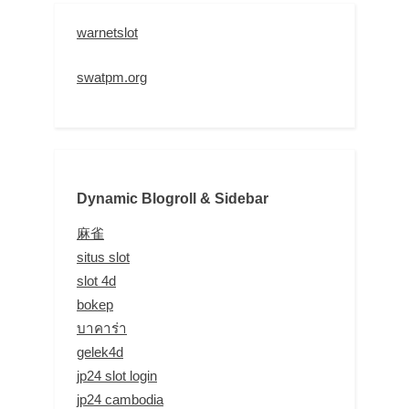
warnetslot
swatpm.org
Dynamic Blogroll & Sidebar
麻雀
situs slot
slot 4d
bokep
บาคาร่า
gelek4d
jp24 slot login
jp24 cambodia