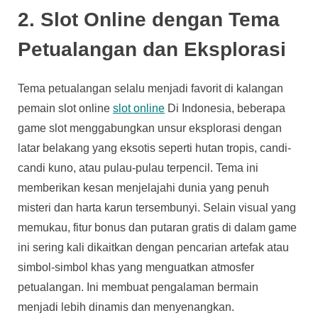
2. Slot Online dengan Tema
Petualangan dan Eksplorasi
Tema petualangan selalu menjadi favorit di kalangan
pemain slot online
slot online
Di Indonesia, beberapa
game slot menggabungkan unsur eksplorasi dengan
latar belakang yang eksotis seperti hutan tropis, candi-
candi kuno, atau pulau-pulau terpencil. Tema ini
memberikan kesan menjelajahi dunia yang penuh
misteri dan harta karun tersembunyi. Selain visual yang
memukau, fitur bonus dan putaran gratis di dalam game
ini sering kali dikaitkan dengan pencarian artefak atau
simbol-simbol khas yang menguatkan atmosfer
petualangan. Ini membuat pengalaman bermain
menjadi lebih dinamis dan menyenangkan.