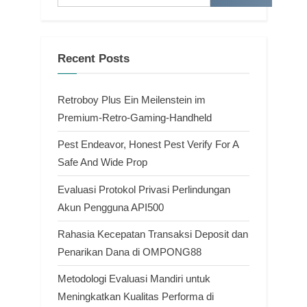
Recent Posts
Retroboy Plus Ein Meilenstein im
Premium-Retro-Gaming-Handheld
Pest Endeavor, Honest Pest Verify For A
Safe And Wide Prop
Evaluasi Protokol Privasi Perlindungan
Akun Pengguna API500
Rahasia Kecepatan Transaksi Deposit dan
Penarikan Dana di OMPONG88
Metodologi Evaluasi Mandiri untuk
Meningkatkan Kualitas Performa di