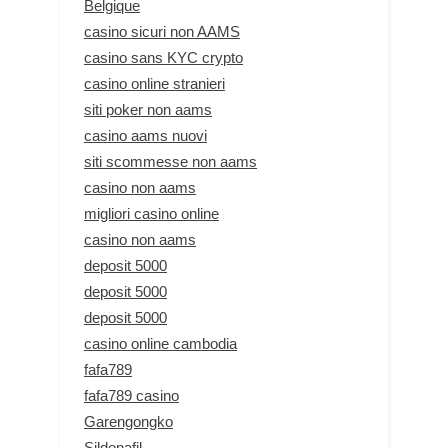
Belgique
casino sicuri non AAMS
casino sans KYC crypto
casino online stranieri
siti poker non aams
casino aams nuovi
siti scommesse non aams
casino non aams
migliori casino online
casino non aams
deposit 5000
deposit 5000
deposit 5000
casino online cambodia
fafa789
fafa789 casino
Garengongko
Sildenafil