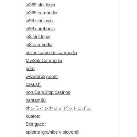
jp369 slot login
jp369 cambodia
jp99 slot login
jp99 cambodia
jp8 slot login
jp8 cambodia
online casino in cambodia
Mw365 Cambodia
porn
www.bruxy.com
casushi
non GamStop casinos
hantam88
オンラインカジノ ビットコイン
kuatoto
Slot gacor
spletne igralnice v sloveniji