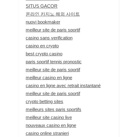
SITUS GACOR
온라인 카지노 해외 사이트
nuovi bookmaker
meilleur site de paris sportif
casino sans verification
casino en crypto
best crypto casino
paris sportif tennis pronostic
meilleur site de paris sportif
meilleur casino en ligne
casino en ligne avec retrait instantané
meilleur site de paris sportif
crypto betting sites
meilleurs sites paris sportifs
meilleur site casino live
nouveaux casino en ligne
casino online stranieri