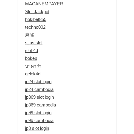
MACANEMPAYER
Slot Jackpot
hokibet855
techno002
麻雀
situs slot
slot 4d
bokep
บาคาร่า
gelek4d
jp24 slot login
jp24 cambodia
jp369 slot login
jp369 cambodia
jp99 slot login
jp99 cambodia
jp8 slot login