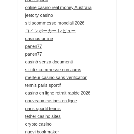
online casino real money Australia
jeetcity casino
siti scommesse mondiali 2026
コインポーカー レビュー
casinos online
panen77
panen77
casinò senza documenti
siti di scommesse non aams
meilleur casino sans verification
tennis paris sportif
casino en ligne retrait rapide 2026
nouveaux casinos en ligne
paris sportif tennis
tether casino sites
crypto casino
nuovi bookmaker