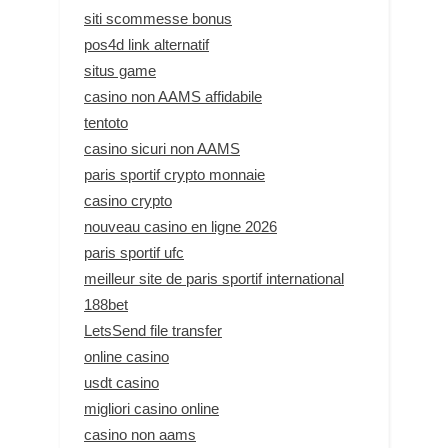
siti scommesse bonus
pos4d link alternatif
situs game
casino non AAMS affidabile
tentoto
casino sicuri non AAMS
paris sportif crypto monnaie
casino crypto
nouveau casino en ligne 2026
paris sportif ufc
meilleur site de paris sportif international
188bet
LetsSend file transfer
online casino
usdt casino
migliori casino online
casino non aams