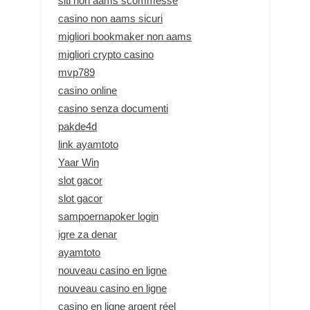
siti non aams scommesse
casino non aams sicuri
migliori bookmaker non aams
migliori crypto casino
mvp789
casino online
casino senza documenti
pakde4d
link ayamtoto
Yaar Win
slot gacor
slot gacor
sampoernapoker login
igre za denar
ayamtoto
nouveau casino en ligne
nouveau casino en ligne
casino en ligne argent réel