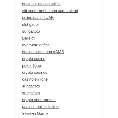
nuovi siti casino online
siti scommesse non aams sicuri
online casino UAE
slot gacor
sungaitoto
Balislot
ayamtoto daftar
casino online non AAMS
crypto casino
poker ligne
crypto casinos
casino en ligne
sungaitoto
sungaitoto
crypto scommesse
casinos online fiables
Yearwin Game