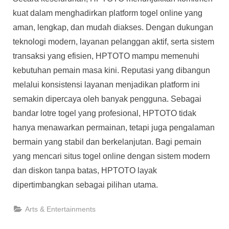
kuat dalam menghadirkan platform togel online yang
aman, lengkap, dan mudah diakses. Dengan dukungan
teknologi modern, layanan pelanggan aktif, serta sistem
transaksi yang efisien, HPTOTO mampu memenuhi
kebutuhan pemain masa kini. Reputasi yang dibangun
melalui konsistensi layanan menjadikan platform ini
semakin dipercaya oleh banyak pengguna. Sebagai
bandar lotre togel yang profesional, HPTOTO tidak
hanya menawarkan permainan, tetapi juga pengalaman
bermain yang stabil dan berkelanjutan. Bagi pemain
yang mencari situs togel online dengan sistem modern
dan diskon tanpa batas, HPTOTO layak
dipertimbangkan sebagai pilihan utama.
Arts & Entertainments