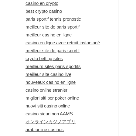
casino en crypto
best crypto casino
paris sportif tennis pronostic
meilleur site de paris sportif
meilleur casino en ligne
casino en ligne avec retrait instantané
meilleur site de paris sportif
crypto betting sites
meilleurs sites paris sportifs
meilleur site casino live
nouveaux casino en ligne
casino online stranieri
migliori siti per poker online
nuovi siti casino online
casino sicuri non AAMS
オンラインカジノアプリ
arab online casinos