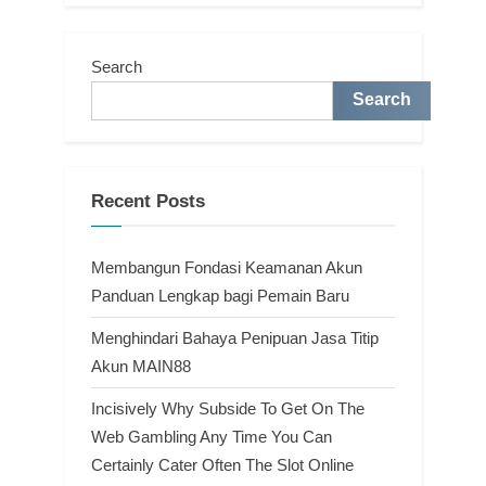
Search
Search
Recent Posts
Membangun Fondasi Keamanan Akun
Panduan Lengkap bagi Pemain Baru
Menghindari Bahaya Penipuan Jasa Titip
Akun MAIN88
Incisively Why Subside To Get On The
Web Gambling Any Time You Can
Certainly Cater Often The Slot Online