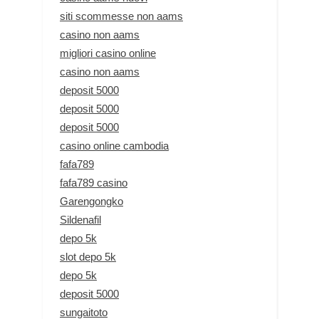
siti scommesse non aams
casino non aams
migliori casino online
casino non aams
deposit 5000
deposit 5000
deposit 5000
casino online cambodia
fafa789
fafa789 casino
Garengongko
Sildenafil
depo 5k
slot depo 5k
depo 5k
deposit 5000
sungaitoto