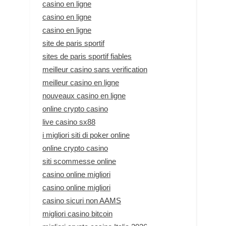
casino en ligne
casino en ligne
casino en ligne
site de paris sportif
sites de paris sportif fiables
meilleur casino sans verification
meilleur casino en ligne
nouveaux casino en ligne
online crypto casino
live casino sx88
i migliori siti di poker online
online crypto casino
siti scommesse online
casino online migliori
casino online migliori
casino sicuri non AAMS
migliori casino bitcoin