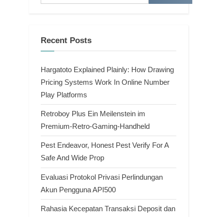
Recent Posts
Hargatoto Explained Plainly: How Drawing
Pricing Systems Work In Online Number
Play Platforms
Retroboy Plus Ein Meilenstein im
Premium-Retro-Gaming-Handheld
Pest Endeavor, Honest Pest Verify For A
Safe And Wide Prop
Evaluasi Protokol Privasi Perlindungan
Akun Pengguna API500
Rahasia Kecepatan Transaksi Deposit dan