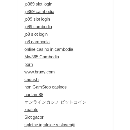
jp369 slot login
jp369 cambodia
jp99 slot login
jp99 cambodia
jp8 slot login
jp8 cambodia
online casino in cambodia
Mw365 Cambodia
porn
www.bruxy.com
casushi
non GamStop casinos
hantam88
オンラインカジノ ビットコイン
kuatoto
Slot gacor
spletne igralnice v sloveniji