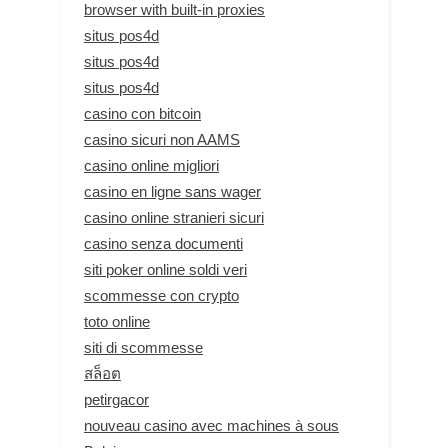
browser with built-in proxies
situs pos4d
situs pos4d
situs pos4d
casino con bitcoin
casino sicuri non AAMS
casino online migliori
casino en ligne sans wager
casino online stranieri sicuri
casino senza documenti
siti poker online soldi veri
scommesse con crypto
toto online
siti di scommesse
สล็อต
petirgacor
nouveau casino avec machines à sous