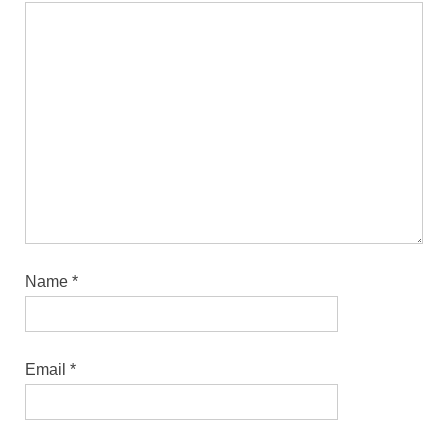
Name
*
Email
*