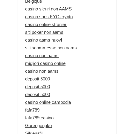
Belgique
casino sicuri non AAMS
casino sans KYC crypto
casino online stranieri
siti poker non aams
casino aams nuovi
siti scommesse non aams
casino non aams
migliori casino online
casino non aams
deposit 5000
deposit 5000
deposit 5000
casino online cambodia
fafa789
fafa789 casino
Garengongko
Sildenafil