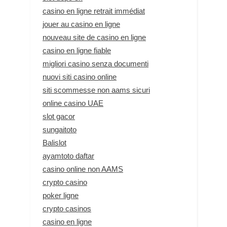
casino en ligne retrait immédiat
jouer au casino en ligne
nouveau site de casino en ligne
casino en ligne fiable
migliori casino senza documenti
nuovi siti casino online
siti scommesse non aams sicuri
online casino UAE
slot gacor
sungaitoto
Balislot
ayamtoto daftar
casino online non AAMS
crypto casino
poker ligne
crypto casinos
casino en ligne