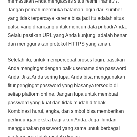
memastikan Anda mengakses situs resmi Planet77.
Jangan pernah membuka halaman login dari sumber
yang tidak terpercaya karena bisa jadi itu adalah situs
palsu yang dirancang untuk mencuri data pribadi Anda.
Selalu pastikan URL yang Anda kunjungi adalah benar
dan menggunakan protokol HTTPS yang aman.
Setelah itu, untuk mempercepat proses login, pastikan
Anda mengingat dengan baik username dan password
Anda. Jika Anda sering lupa, Anda bisa menggunakan
fitur pengingat password yang biasanya tersedia di
setiap platform online. Jangan lupa untuk membuat
password yang kuat dan tidak mudah ditebak.
Kombinasi huruf, angka, dan simbol bisa memberikan
perlindungan ekstra bagi akun Anda. Juga, hindari
menggunakan password yang sama untuk berbagai
platform agar tidak mudah diretas.