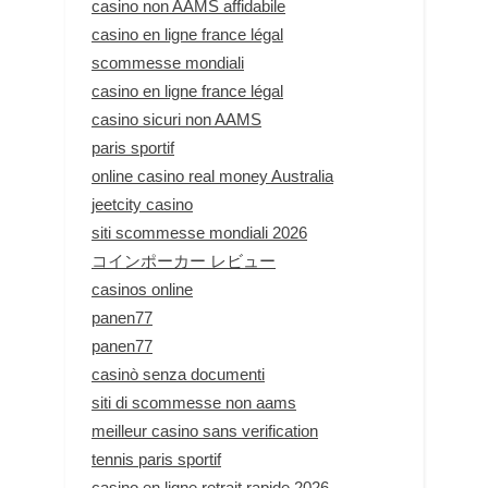
casino non AAMS affidabile
casino en ligne france légal
scommesse mondiali
casino en ligne france légal
casino sicuri non AAMS
paris sportif
online casino real money Australia
jeetcity casino
siti scommesse mondiali 2026
コインポーカー レビュー
casinos online
panen77
panen77
casinò senza documenti
siti di scommesse non aams
meilleur casino sans verification
tennis paris sportif
casino en ligne retrait rapide 2026