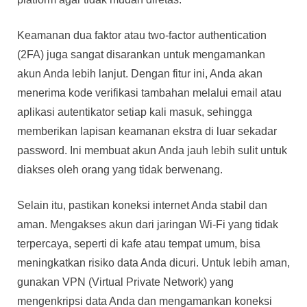
Keamanan dua faktor atau two-factor authentication
(2FA) juga sangat disarankan untuk mengamankan
akun Anda lebih lanjut. Dengan fitur ini, Anda akan
menerima kode verifikasi tambahan melalui email atau
aplikasi autentikator setiap kali masuk, sehingga
memberikan lapisan keamanan ekstra di luar sekadar
password. Ini membuat akun Anda jauh lebih sulit untuk
diakses oleh orang yang tidak berwenang.
Selain itu, pastikan koneksi internet Anda stabil dan
aman. Mengakses akun dari jaringan Wi-Fi yang tidak
terpercaya, seperti di kafe atau tempat umum, bisa
meningkatkan risiko data Anda dicuri. Untuk lebih aman,
gunakan VPN (Virtual Private Network) yang
mengenkripsi data Anda dan mengamankan koneksi