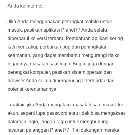
Anda ke internet.
Jika Anda menggunakan perangkat mobile untuk
masuk, pastikan aplikasi Planet77 Anda selalu
diperbarui ke versi terbaru. Pembaruan aplikasi sering
kali mencakup perbaikan bug dan peningkatan
keamanan, yang dapat membantu mengurangi risiko
terjadinya masalah saat login. Begitu juga dengan
perangkat komputer, pastikan sistem operasi dan
browser Anda selalu diperbarui agar terhindar dari
potensi kerentanannya.
Terakhir, jika Anda mengalami masalah saat masuk ke
akun, seperti lupa password atau tidak bisa mengakses
halaman login, jangan ragu untuk menghubungi
layanan pelanggan Planet77. Tim dukungan mereka