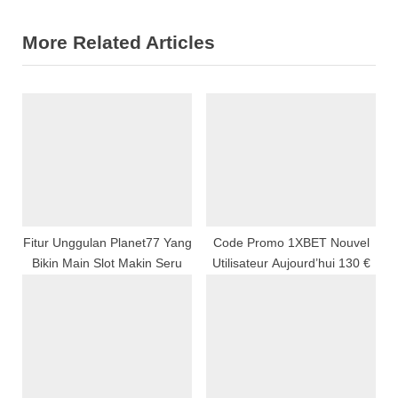
i
x
More Related Articles
o
t
u
P
s
o
P
s
o
t
s
:
t
:
Fitur Unggulan Planet77 Yang
Code Promo 1XBET Nouvel
Bikin Main Slot Makin Seru
Utilisateur Aujourd’hui 130 €