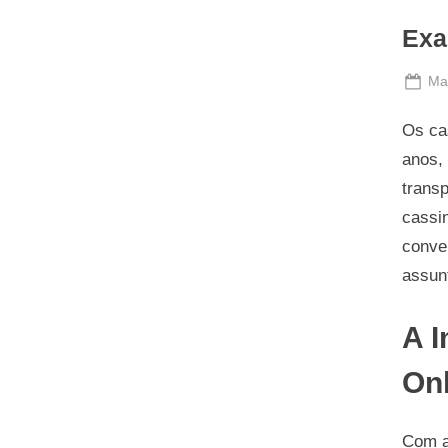
Exa
Po
Ma
on
Os cas
anos,
trans
cassin
conve
assun
A 
Onl
Com a 