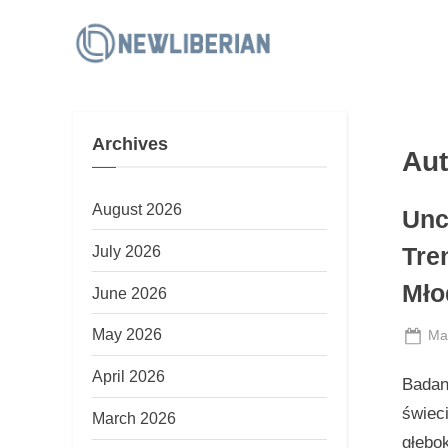
Skip
to
N
content
e
w
Archives
L
Au
i
b
August 2026
Unc
e
July 2026
Tre
r
Mło
June 2026
i
a
May 2026
Po
Ma
n
on
April 2026
Badan
świec
March 2026
głębo