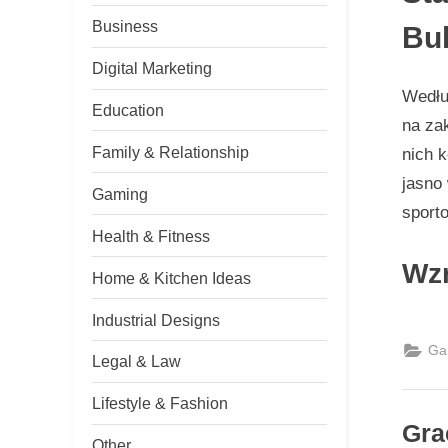
Business
Bu
Digital Marketing
Wedłu
Education
na za
Family & Relationship
nich k
jasno
Gaming
sport
Health & Fitness
Wzr
Home & Kitchen Ideas
Industrial Designs
Ga
Legal & Law
Lifestyle & Fashion
Gra
Other