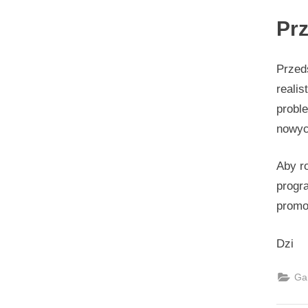
Pr
Przed
reali
probl
nowyc
Aby r
progr
promo
Dzi
Ga