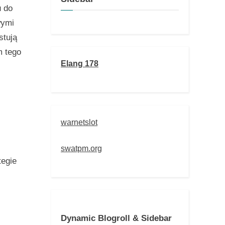
u do
wymi
stują
m tego
Elang 178
warnetslot
swatpm.org
tegie
Dynamic Blogroll & Sidebar