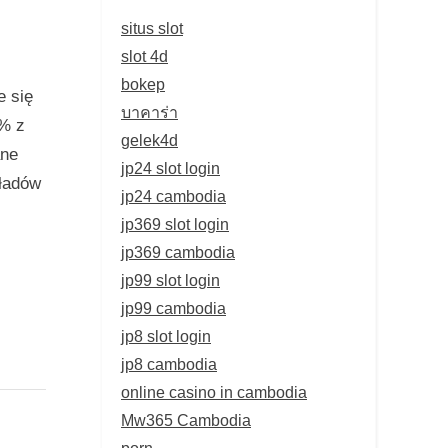
situs slot
slot 4d
bokep
 się
บาคาร่า
5% z
gelek4d
ane
jp24 slot login
kładów
jp24 cambodia
jp369 slot login
jp369 cambodia
jp99 slot login
jp99 cambodia
jp8 slot login
jp8 cambodia
online casino in cambodia
Mw365 Cambodia
porn