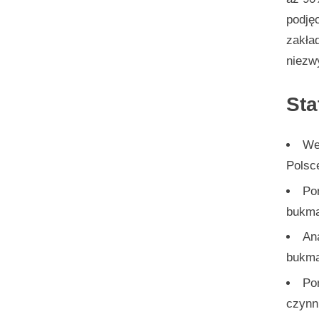
podję
zakła
niezwy
Sta
We
Polsc
Po
bukma
Ana
bukma
Po
czynn