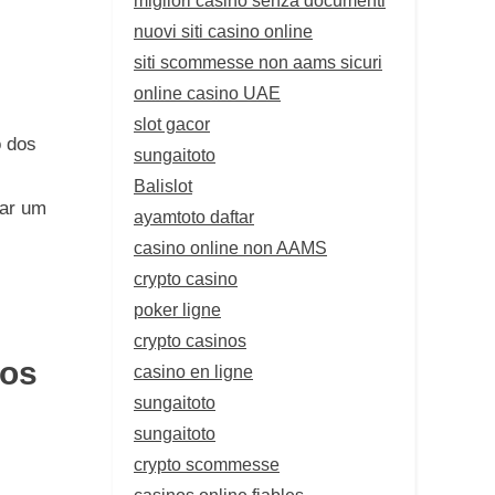
nuovi siti casino online
siti scommesse non aams sicuri
online casino UAE
slot gacor
o dos
sungaitoto
Balislot
nar um
ayamtoto daftar
casino online non AAMS
crypto casino
poker ligne
crypto casinos
nos
casino en ligne
sungaitoto
sungaitoto
crypto scommesse
casinos online fiables