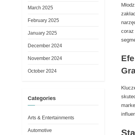
Młodz
March 2025
zakład
February 2025
narzę
coraz
January 2025
segme
December 2024
Efe
November 2024
Gr
October 2024
Klucz
skute
Categories
marke
influe
Arts & Entertainments
Automotive
Sta