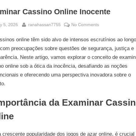
minar Cassino Online Inocente
sted
By
on
y 5, 2026
ranahassan7755
No Comments
Examinar
sinos online têm sido alvo de intensos escrutínios ao long
Cassino
Online
 com preocupações sobre questões de segurança, justiça e
Inocente
parência. Neste artigo, vamos explorar o conceito de exami
o online sob a ótica da inocência, desafiando as noções
ncionais e oferecendo uma perspectiva inovadora sobre o
to.
Importância da Examinar Cassi
ine
crescente popularidade dos jogos de azar online, é crucial