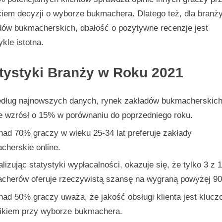
ciem decyzji o wyborze bukmachera. Dlatego też, dla branż
dów bukmacherskich, dbałość o pozytywne recenzje jest
kle istotna.
tystyki Branży w Roku 2021
dług najnowszych danych, rynek zakładów bukmacherskic
e wzrósł o 15% w porównaniu do poprzedniego roku.
nad 70% graczy w wieku 25-34 lat preferuje zakłady
cherskie online.
lizując statystyki wypłacalności, okazuje się, że tylko 3 z 
cherów oferuje rzeczywistą szansę na wygraną powyżej 9
nad 50% graczy uważa, że jakość obsługi klienta jest kluc
ikiem przy wyborze bukmachera.