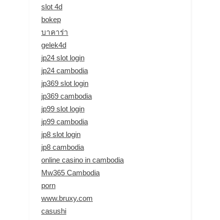
slot 4d
bokep
บาคาร่า
gelek4d
jp24 slot login
jp24 cambodia
jp369 slot login
jp369 cambodia
jp99 slot login
jp99 cambodia
jp8 slot login
jp8 cambodia
online casino in cambodia
Mw365 Cambodia
porn
www.bruxy.com
casushi