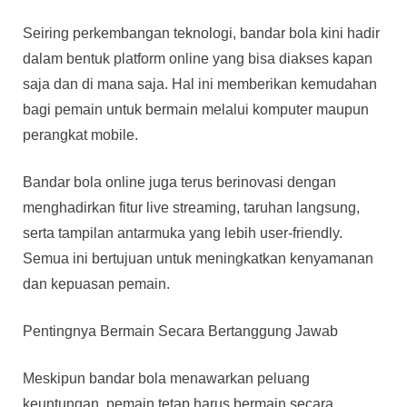
Seiring perkembangan teknologi, bandar bola kini hadir
dalam bentuk platform online yang bisa diakses kapan
saja dan di mana saja. Hal ini memberikan kemudahan
bagi pemain untuk bermain melalui komputer maupun
perangkat mobile.
Bandar bola online juga terus berinovasi dengan
menghadirkan fitur live streaming, taruhan langsung,
serta tampilan antarmuka yang lebih user-friendly.
Semua ini bertujuan untuk meningkatkan kenyamanan
dan kepuasan pemain.
Pentingnya Bermain Secara Bertanggung Jawab
Meskipun bandar bola menawarkan peluang
keuntungan, pemain tetap harus bermain secara