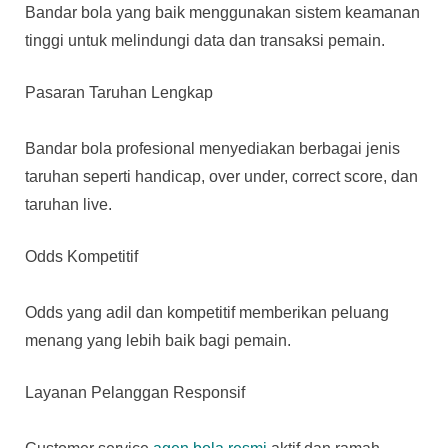
Bandar bola yang baik menggunakan sistem keamanan
tinggi untuk melindungi data dan transaksi pemain.
Pasaran Taruhan Lengkap
Bandar bola profesional menyediakan berbagai jenis
taruhan seperti handicap, over under, correct score, dan
taruhan live.
Odds Kompetitif
Odds yang adil dan kompetitif memberikan peluang
menang yang lebih baik bagi pemain.
Layanan Pelanggan Responsif