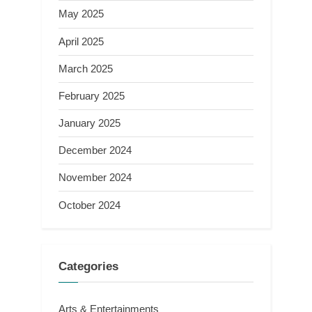
May 2025
April 2025
March 2025
February 2025
January 2025
December 2024
November 2024
October 2024
Categories
Arts & Entertainments