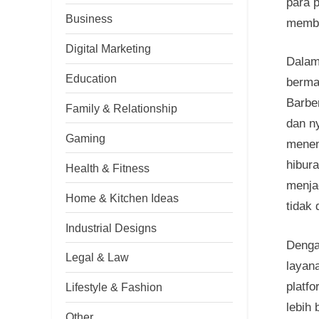
para 
Business
memba
Digital Marketing
Dalam 
Education
berma
Barbe
Family & Relationship
dan n
Gaming
menen
hibur
Health & Fitness
menja
Home & Kitchen Ideas
tidak 
Industrial Designs
Denga
Legal & Law
layana
platf
Lifestyle & Fashion
lebih
Other