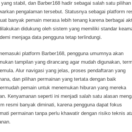
yang stabil, dan Barber168 hadir sebagai salah satu pilihan
arkan pengalaman tersebut. Statusnya sebagai platform re
at banyak pemain merasa lebih tenang karena berbagai akt
dilakukan didukung oleh sistem yang memiliki standar kea
 demi menjaga data pengguna tetap terlindungi.
memasuki platform Barber168, pengguna umumnya akan
ukan tampilan yang dirancang agar mudah digunakan, ter
emula. Alur navigasi yang jelas, proses pendaftaran yang
hana, dan pilihan permainan yang tertata dengan baik
rmudah pemain untuk menemukan hiburan yang mereka
kan. Kenyamanan seperti ini menjadi salah satu alasan men
orm resmi banyak diminati, karena pengguna dapat fokus
mati permainan tanpa perlu khawatir dengan risiko teknis at
nan.