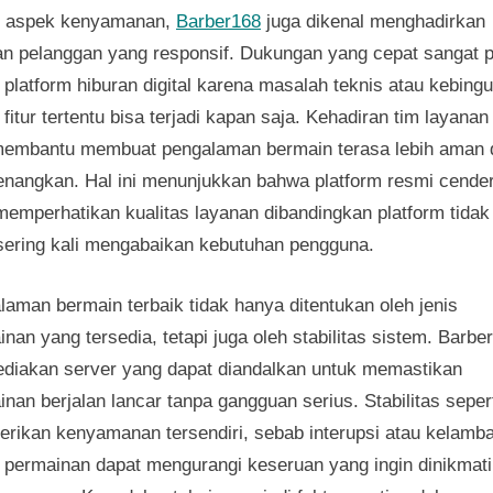
n aspek kenyamanan,
Barber168
juga dikenal menghadirkan
an pelanggan yang responsif. Dukungan yang cepat sangat p
 platform hiburan digital karena masalah teknis atau kebing
fitur tertentu bisa terjadi kapan saja. Kehadiran tim layana
membantu membuat pengalaman bermain terasa lebih aman 
nangkan. Hal ini menunjukkan bahwa platform resmi cende
 memperhatikan kualitas layanan dibandingkan platform tidak
sering kali mengabaikan kebutuhan pengguna.
laman bermain terbaik tidak hanya ditentukan oleh jenis
nan yang tersedia, tetapi juga oleh stabilitas sistem. Barbe
diakan server yang dapat diandalkan untuk memastikan
nan berjalan lancar tanpa gangguan serius. Stabilitas sepert
rikan kenyamanan tersendiri, sebab interupsi atau kelamb
 permainan dapat mengurangi keseruan yang ingin dinikmati