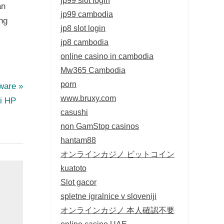
an
jp99 cambodia
ng
jp8 slot login
jp8 cambodia
online casino in cambodia
Mw365 Cambodia
porn
ware
www.bruxy.com
i HP
casushi
non GamStop casinos
hantam88
オンラインカジノ ビットコイン
kuatoto
Slot gacor
spletne igralnice v sloveniji
オンラインカジノ 本人確認不要
online casino UAE