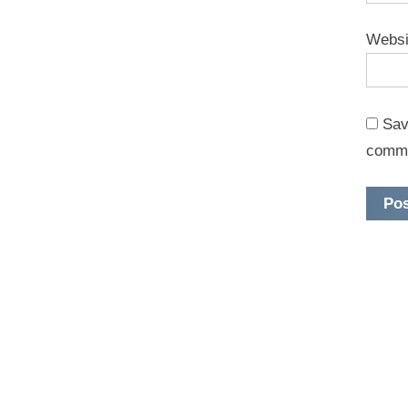
Websi
Sav
comm