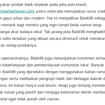
akan produk batik terjebak pada pola-pola klasik,
//interfaithlover.com/
justru mencoba memadukan unsur tradi
n gaya urban dan modern. Hal ini menjadikan Batik88 sebag
an menarik bagi mereka yang ingin tampil beda namun tetap
argai akar budaya lokal. Tak jarang pula Batik88 menghadi
si edisi terbatas yang dibuat secara eksklusif untuk meneka
kan setiap produknya.
 operasionalnya, Batik88 juga menunjukkan komitmen terh
ip keberlanjutan dan pemberdayaan komunitas lokal. Banyak
k Batik88 yang diproduksi dengan menggunakan bahan ram
ngan serta melibatkan pengrajin batik dari berbagai daerah d
sia. Ini bukan hanya soal bisnis, tetapi juga tentang membe
k sosial yang positif dan menjaga kelestarian teknik memba
ional agar tidak punah oleh zaman.