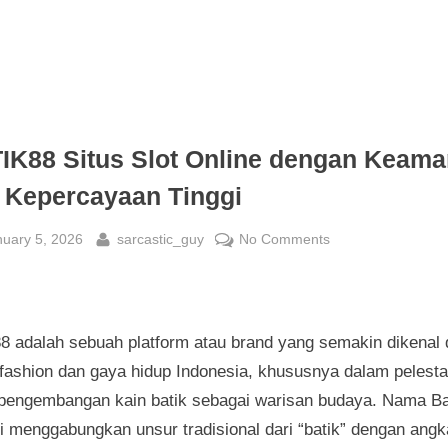
IK88 Situs Slot Online dengan Keam
 Kepercayaan Tinggi
sted
By
on
nuary 5, 2026
sarcastic_guy
No Comments
BATIK88
Situs
Slot
Online
88 adalah sebuah platform atau brand yang semakin dikenal
dengan
 fashion dan gaya hidup Indonesia, khususnya dalam pelesta
Keamanan
 pengembangan kain batik sebagai warisan budaya. Nama Ba
dan
i menggabungkan unsur tradisional dari “batik” dengan angk
Kepercayaan