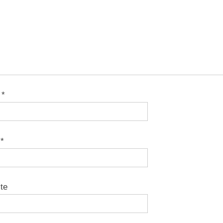
e
*
l
*
te