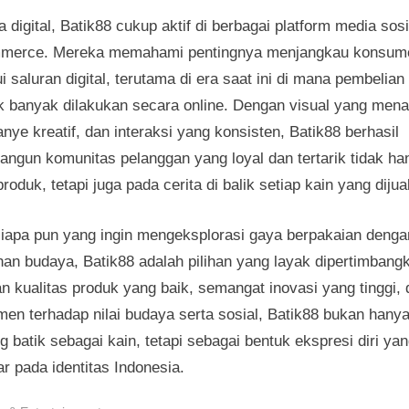
 digital, Batik88 cukup aktif di berbagai platform media sos
merce. Mereka memahami pentingnya menjangkau konsum
i saluran digital, terutama di era saat ini di mana pembelian
k banyak dilakukan secara online. Dengan visual yang mena
ye kreatif, dan interaksi yang konsisten, Batik88 berhasil
ngun komunitas pelanggan yang loyal dan tertarik tidak ha
roduk, tetapi juga pada cerita di balik setiap kain yang dijual
siapa pun yang ingin mengeksplorasi gaya berpakaian denga
han budaya, Batik88 adalah pilihan yang layak dipertimbang
n kualitas produk yang baik, semangat inovasi yang tinggi, 
men terhadap nilai budaya serta sosial, Batik88 bukan hany
g batik sebagai kain, tetapi sebagai bentuk ekspresi diri ya
r pada identitas Indonesia.