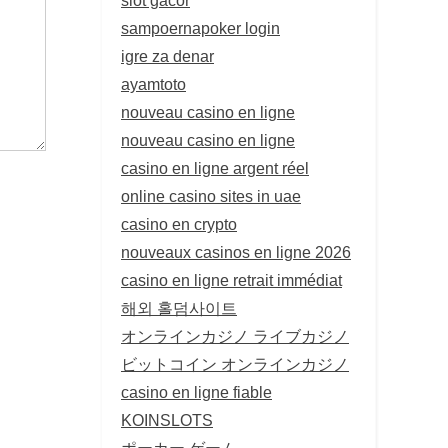
sampoernapoker login
igre za denar
ayamtoto
nouveau casino en ligne
nouveau casino en ligne
casino en ligne argent réel
online casino sites in uae
casino en crypto
nouveaux casinos en ligne 2026
casino en ligne retrait immédiat
해외 홀덤사이트
オンラインカジノ ライブカジノ
ビットコイン オンラインカジノ
casino en ligne fiable
KOINSLOTS
ポーカー ゲーム