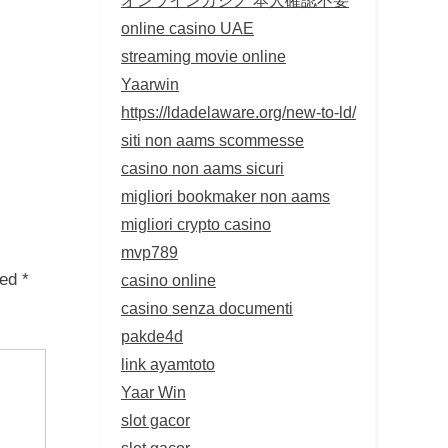
online casino UAE
streaming movie online
Yaarwin
https://ldadelaware.org/new-to-ld/
siti non aams scommesse
casino non aams sicuri
migliori bookmaker non aams
migliori crypto casino
mvp789
ked
*
casino online
casino senza documenti
pakde4d
link ayamtoto
Yaar Win
slot gacor
slot gacor