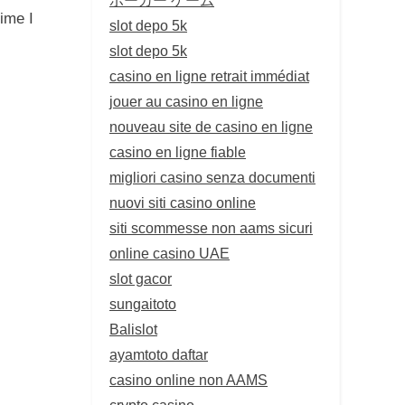
ime I
slot depo 5k
slot depo 5k
casino en ligne retrait immédiat
jouer au casino en ligne
nouveau site de casino en ligne
casino en ligne fiable
migliori casino senza documenti
nuovi siti casino online
siti scommesse non aams sicuri
online casino UAE
slot gacor
sungaitoto
Balislot
ayamtoto daftar
casino online non AAMS
crypto casino