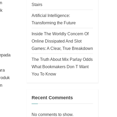
n
Stairs
uk
Artificial Intelligence:
Transforming the Future
Inside The Worldly Concern Of
Online Dissipated And Slot
Games: A Clear, True Breakdown
epada
The Truth About Mix Parlay Odds
What Bookmakers Don T Want
ara
You To Know
roduk
am
Recent Comments
No comments to show.