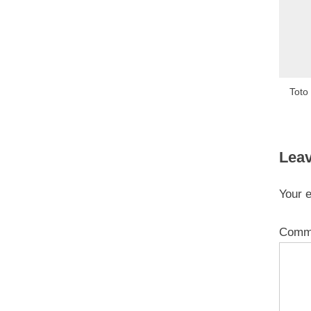
Toto
Mengu
Leav
Your e
Comm