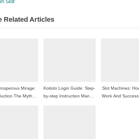
e
n Slot
igation
x
 Related Articles
t
P
o
s
t
:
rosperous Mirage:
Koitoto Login Guide: Step-
Slot Machines: H
duction The Myths
by-step Instruction Manual
Work And Successf
alities Behind The
For Accessing Your
Play Industry
Describe Safely