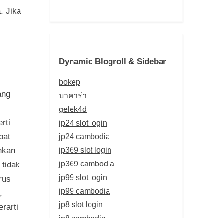
. Jika
n
Dynamic Blogroll & Sidebar
bokep
ang
บาคาร่า
gelek4d
rti
jp24 slot login
jp24 cambodia
pat
jp369 slot login
hkan
jp369 cambodia
 tidak
jp99 slot login
rus
jp99 cambodia
,
jp8 slot login
erarti
jp8 cambodia