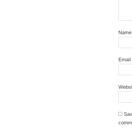
Nam
Emai
Websi
Sav
comm