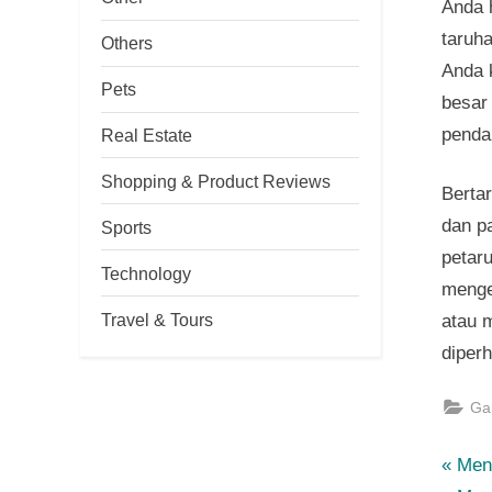
Anda 
taruh
Others
Anda 
Pets
besar
penda
Real Estate
Shopping & Product Reviews
Bertar
dan p
Sports
petar
Technology
menge
Travel & Tours
atau 
diper
Ga
P
Po
Men