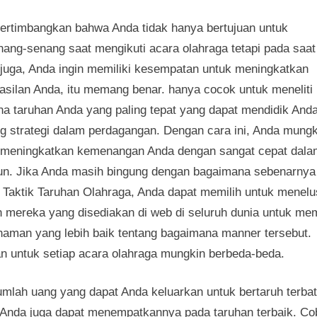
rtimbangkan bahwa Anda tidak hanya bertujuan untuk
nang-senang saat mengikuti acara olahraga tetapi pada saat
juga, Anda ingin memiliki kesempatan untuk meningkatkan
asilan Anda, itu memang benar. hanya cocok untuk meneliti
na taruhan Anda yang paling tepat yang dapat mendidik And
ng strategi dalam perdagangan. Dengan cara ini, Anda mungk
 meningkatkan kemenangan Anda dengan sangat cepat dala
un. Jika Anda masih bingung dengan bagaimana sebenarnya
n Taktik Taruhan Olahraga, Anda dapat memilih untuk menelu
n mereka yang disediakan di web di seluruh dunia untuk mem
aman yang lebih baik tentang bagaimana manner tersebut.
an untuk setiap acara olahraga mungkin berbeda-beda.
jumlah uang yang dapat Anda keluarkan untuk bertaruh terbat
Anda juga dapat menempatkannya pada taruhan terbaik. Co