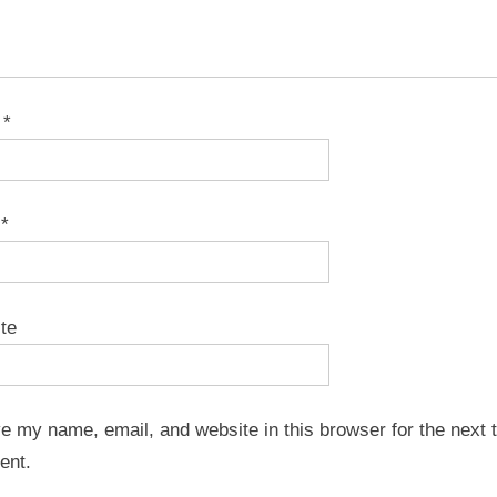
e
*
l
*
te
e my name, email, and website in this browser for the next t
ent.