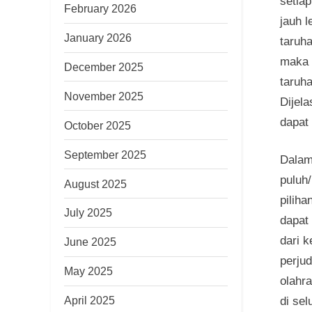
setiap
February 2026
jauh l
January 2026
taruh
maka 
December 2025
taruh
November 2025
Dijela
dapat 
October 2025
September 2025
Dalam
puluh/
August 2025
pilih
July 2025
dapat
dari 
June 2025
perjud
May 2025
olahra
April 2025
di sel