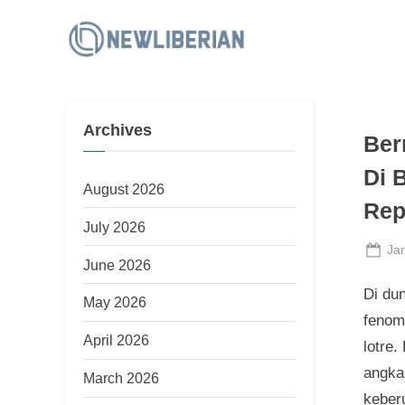
Skip
to
N
content
e
w
Archives
L
Ber
i
Di 
b
August 2026
Rep
e
July 2026
r
Po
Ja
June 2026
i
on
Di du
a
May 2026
fenom
n
April 2026
lotre
angka
March 2026
keber