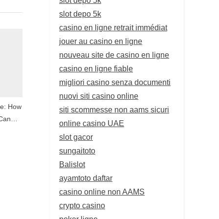
slot depo 5k
casino en ligne retrait immédiat
jouer au casino en ligne
nouveau site de casino en ligne
casino en ligne fiable
migliori casino senza documenti
nuovi siti casino online
le: How
siti scommesse non aams sicuri
 Can
online casino UAE
pose in
slot gacor
sungaitoto
Balislot
ayamtoto daftar
casino online non AAMS
crypto casino
poker ligne