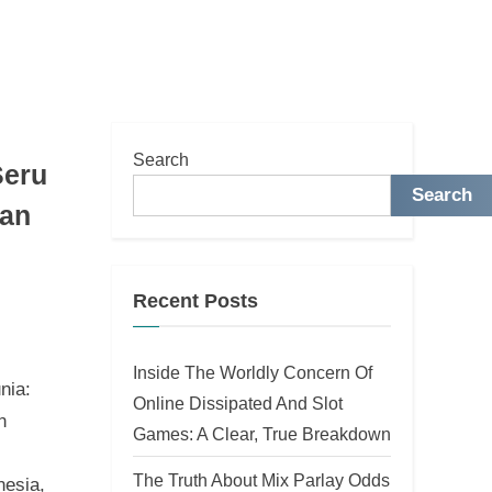
Search
Seru
Search
ian
Recent Posts
Inside The Worldly Concern Of
nia:
Online Dissipated And Slot
n
Games: A Clear, True Breakdown
The Truth About Mix Parlay Odds
nesia,