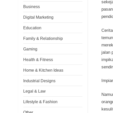
sekeja
Business
pasan
pendi
Digital Marketing
Education
Cerita
temur
Family & Relationship
merek
Gaming
jalan
impik
Health & Fitness
sendir
Home & Kitchen Ideas
Impia
Industrial Designs
Legal & Law
Namun
orang
Lifestyle & Fashion
kesul
Other