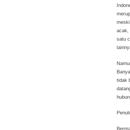
Indon
merup
meski
acak,
satu 
lainny
Namun,
Banya
tidak
datan
hubun
Penut
Berma