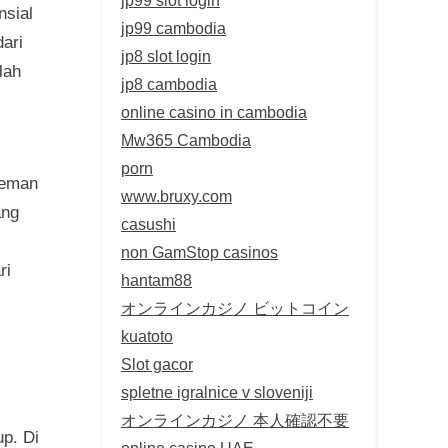
nsial
jp99 cambodia
dari
jp8 slot login
lah
jp8 cambodia
online casino in cambodia
Mw365 Cambodia
porn
teman
www.bruxy.com
ang
casushi
non GamStop casinos
ri
hantam88
オンラインカジノ ビットコイン
kuatoto
Slot gacor
spletne igralnice v sloveniji
オンラインカジノ 本人確認不要
p. Di
online casino UAE