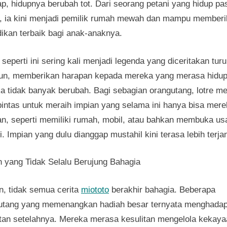
p, hidupnya berubah tot. Dari seorang petani yang hidup pa
, ia kini menjadi pemilik rumah mewah dan mampu member
dikan terbaik bagi anak-anaknya.
 seperti ini sering kali menjadi legenda yang diceritakan turu
un, memberikan harapan kepada mereka yang merasa hidu
a tidak banyak berubah. Bagi sebagian orangutang, lotre me
 pintas untuk meraih impian yang selama ini hanya bisa mer
an, seperti memiliki rumah, mobil, atau bahkan membuka us
i. Impian yang dulu dianggap mustahil kini terasa lebih terja
n yang Tidak Selalu Berujung Bahagia
, tidak semua cerita
miototo
berakhir bahagia. Beberapa
utang yang memenangkan hadiah besar ternyata menghadap
itan setelahnya. Mereka merasa kesulitan mengelola kekay