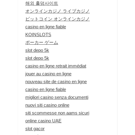
해외 홀덤사이트
オンラインカジノ ライブカジノ
ビットコイン オンラインカジノ
casino en ligne fiable
KOINSLOTS
ポーカー ゲーム
slot depo 5k
slot depo 5k
casino en ligne retrait immédiat
jouer au casino en ligne
nouveau site de casino en ligne
casino en ligne fiable
migliori casino senza documenti
nuovi siti casino online
siti scommesse non aams sicuri
online casino UAE
slot gacor