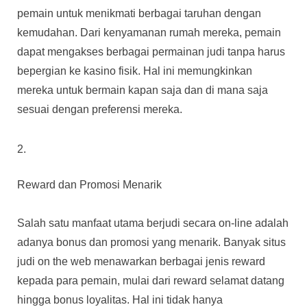
pemain untuk menikmati berbagai taruhan dengan
kemudahan. Dari kenyamanan rumah mereka, pemain
dapat mengakses berbagai permainan judi tanpa harus
bepergian ke kasino fisik. Hal ini memungkinkan
mereka untuk bermain kapan saja dan di mana saja
sesuai dengan preferensi mereka.
Reward dan Promosi Menarik
Salah satu manfaat utama berjudi secara on-line adalah
adanya bonus dan promosi yang menarik. Banyak situs
judi on the web menawarkan berbagai jenis reward
kepada para pemain, mulai dari reward selamat datang
hingga bonus loyalitas. Hal ini tidak hanya