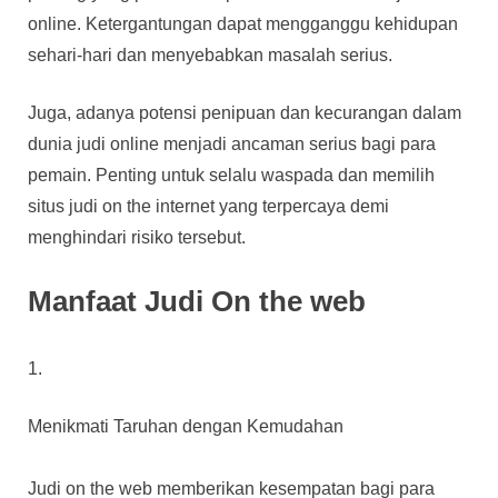
online. Ketergantungan dapat mengganggu kehidupan
sehari-hari dan menyebabkan masalah serius.
Juga, adanya potensi penipuan dan kecurangan dalam
dunia judi online menjadi ancaman serius bagi para
pemain. Penting untuk selalu waspada dan memilih
situs judi on the internet yang terpercaya demi
menghindari risiko tersebut.
Manfaat Judi On the web
Menikmati Taruhan dengan Kemudahan
Judi on the web memberikan kesempatan bagi para