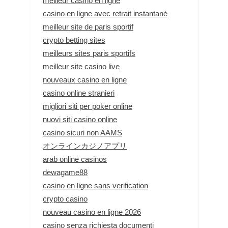
meilleur casino en ligne
casino en ligne avec retrait instantané
meilleur site de paris sportif
crypto betting sites
meilleurs sites paris sportifs
meilleur site casino live
nouveaux casino en ligne
casino online stranieri
migliori siti per poker online
nuovi siti casino online
casino sicuri non AAMS
オンラインカジノアプリ
arab online casinos
dewagame88
casino en ligne sans verification
crypto casino
nouveau casino en ligne 2026
casino senza richiesta documenti