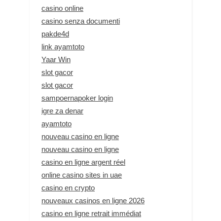
casino online
casino senza documenti
pakde4d
link ayamtoto
Yaar Win
slot gacor
slot gacor
sampoernapoker login
igre za denar
ayamtoto
nouveau casino en ligne
nouveau casino en ligne
casino en ligne argent réel
online casino sites in uae
casino en crypto
nouveaux casinos en ligne 2026
casino en ligne retrait immédiat