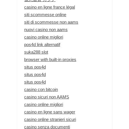
casino en ligne france légal
siti scommesse online
siti di scommesse non aams
nuovi casino non aams
casino online migliori
pos4d link alternatif
suka288 slot
browser with built-in proxies
situs pos4d
situs pos4d
situs pos4d
casino con bitcoin
casino sicuri non AAMS
casino online migliori
casino en ligne sans wager
casino online stranieri sicuri
casino senza documenti