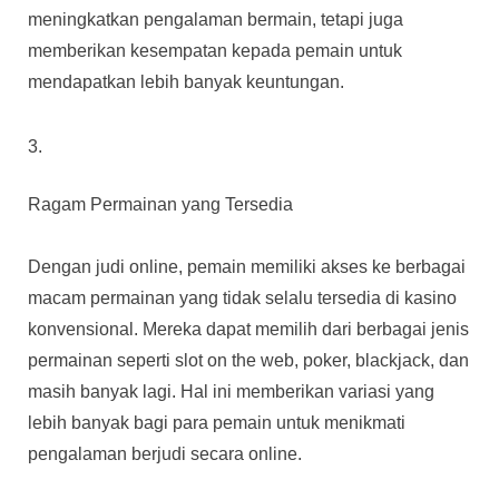
meningkatkan pengalaman bermain, tetapi juga
memberikan kesempatan kepada pemain untuk
mendapatkan lebih banyak keuntungan.
Ragam Permainan yang Tersedia
Dengan judi online, pemain memiliki akses ke berbagai
macam permainan yang tidak selalu tersedia di kasino
konvensional. Mereka dapat memilih dari berbagai jenis
permainan seperti slot on the web, poker, blackjack, dan
masih banyak lagi. Hal ini memberikan variasi yang
lebih banyak bagi para pemain untuk menikmati
pengalaman berjudi secara online.