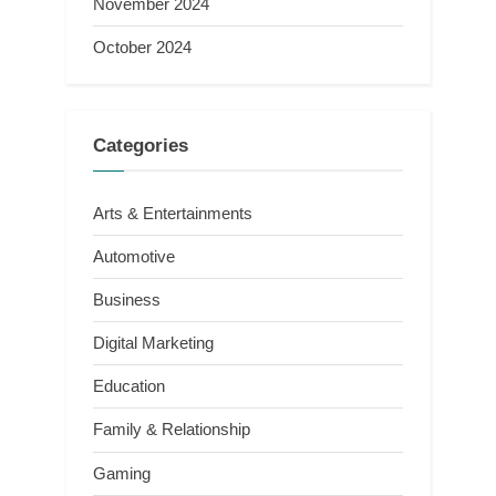
November 2024
October 2024
Categories
Arts & Entertainments
Automotive
Business
Digital Marketing
Education
Family & Relationship
Gaming