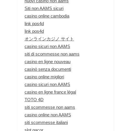
nuovi casino non aams
Siti non AAMS sicuri
casino online cambodia
link pos4d
link pos4d
オンラインカジノ サイト
casino sicuri non AAMS
siti di scommesse non aams
casino en ligne nouveau
casinò senza documenti
casino online migliori
casino sicuri non AAMS
casino en ligne france légal
TOTO 4D
siti scommesse non aams
casino online non AAMS
siti scommesse italiani
slot gacor