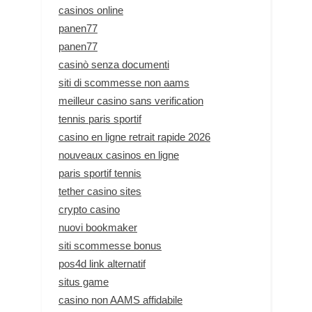
casinos online
panen77
panen77
casinò senza documenti
siti di scommesse non aams
meilleur casino sans verification
tennis paris sportif
casino en ligne retrait rapide 2026
nouveaux casinos en ligne
paris sportif tennis
tether casino sites
crypto casino
nuovi bookmaker
siti scommesse bonus
pos4d link alternatif
situs game
casino non AAMS affidabile