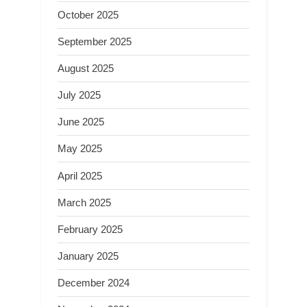
October 2025
September 2025
August 2025
July 2025
June 2025
May 2025
April 2025
March 2025
February 2025
January 2025
December 2024