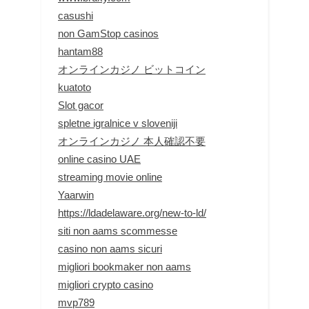
casushi
non GamStop casinos
hantam88
オンラインカジノ ビットコイン
kuatoto
Slot gacor
spletne igralnice v sloveniji
オンラインカジノ 本人確認不要
online casino UAE
streaming movie online
Yaarwin
https://ldadelaware.org/new-to-ld/
siti non aams scommesse
casino non aams sicuri
migliori bookmaker non aams
migliori crypto casino
mvp789