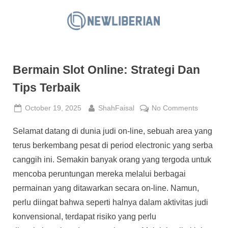
Skip
to
N
content
e
w
Bermain Slot Online: Strategi Dan
L
i
Tips Terbaik
b
Posted
By
on
October 19, 2025
ShahFaisal
No Comments
e
on
Bermain
r
Selamat datang di dunia judi on-line, sebuah area yang
Slot
i
Online:
terus berkembang pesat di period electronic yang serba
a
Strategi
canggih ini. Semakin banyak orang yang tergoda untuk
Dan
n
mencoba peruntungan mereka melalui berbagai
Tips
permainan yang ditawarkan secara on-line. Namun,
Terbaik
perlu diingat bahwa seperti halnya dalam aktivitas judi
konvensional, terdapat risiko yang perlu