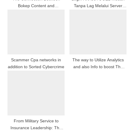
Bokep Content and
Tanpa Lag Melalui Server
Cybercrime
Premium
Scammer Cpa networks in
The way to Utilize Analytics
addition to Sorted Cybercrime
and also Info to boost The
Video slot Playing Benefits
From Military Service to
Insurance Leadership: The