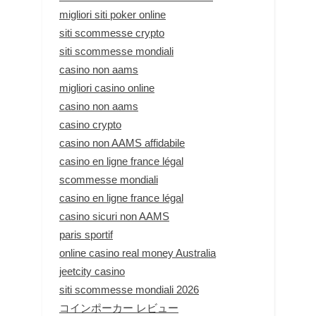
migliori siti poker online
siti scommesse crypto
siti scommesse mondiali
casino non aams
migliori casino online
casino non aams
casino crypto
casino non AAMS affidabile
casino en ligne france légal
scommesse mondiali
casino en ligne france légal
casino sicuri non AAMS
paris sportif
online casino real money Australia
jeetcity casino
siti scommesse mondiali 2026
コインポーカー レビュー