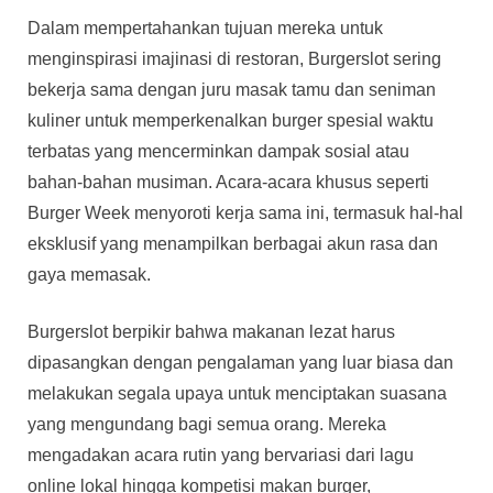
Dalam mempertahankan tujuan mereka untuk
menginspirasi imajinasi di restoran, Burgerslot sering
bekerja sama dengan juru masak tamu dan seniman
kuliner untuk memperkenalkan burger spesial waktu
terbatas yang mencerminkan dampak sosial atau
bahan-bahan musiman. Acara-acara khusus seperti
Burger Week menyoroti kerja sama ini, termasuk hal-hal
eksklusif yang menampilkan berbagai akun rasa dan
gaya memasak.
Burgerslot berpikir bahwa makanan lezat harus
dipasangkan dengan pengalaman yang luar biasa dan
melakukan segala upaya untuk menciptakan suasana
yang mengundang bagi semua orang. Mereka
mengadakan acara rutin yang bervariasi dari lagu
online lokal hingga kompetisi makan burger,