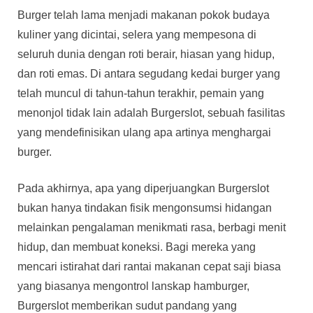
Burger telah lama menjadi makanan pokok budaya
kuliner yang dicintai, selera yang mempesona di
seluruh dunia dengan roti berair, hiasan yang hidup,
dan roti emas. Di antara segudang kedai burger yang
telah muncul di tahun-tahun terakhir, pemain yang
menonjol tidak lain adalah Burgerslot, sebuah fasilitas
yang mendefinisikan ulang apa artinya menghargai
burger.
Pada akhirnya, apa yang diperjuangkan Burgerslot
bukan hanya tindakan fisik mengonsumsi hidangan
melainkan pengalaman menikmati rasa, berbagi menit
hidup, dan membuat koneksi. Bagi mereka yang
mencari istirahat dari rantai makanan cepat saji biasa
yang biasanya mengontrol lanskap hamburger,
Burgerslot memberikan sudut pandang yang