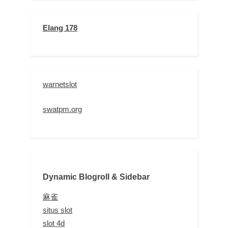
Elang 178
warnetslot
swatpm.org
Dynamic Blogroll & Sidebar
麻雀
situs slot
slot 4d