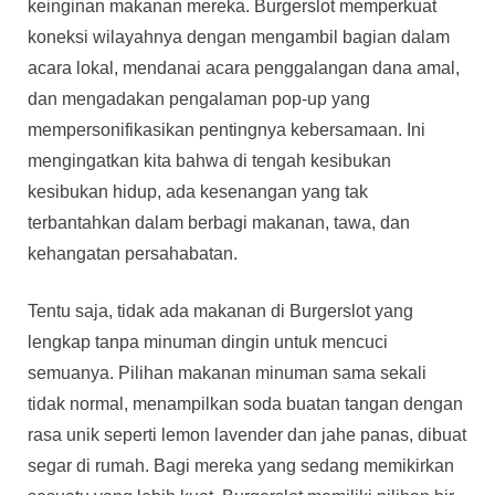
keinginan makanan mereka. Burgerslot memperkuat
koneksi wilayahnya dengan mengambil bagian dalam
acara lokal, mendanai acara penggalangan dana amal,
dan mengadakan pengalaman pop-up yang
mempersonifikasikan pentingnya kebersamaan. Ini
mengingatkan kita bahwa di tengah kesibukan
kesibukan hidup, ada kesenangan yang tak
terbantahkan dalam berbagi makanan, tawa, dan
kehangatan persahabatan.
Tentu saja, tidak ada makanan di Burgerslot yang
lengkap tanpa minuman dingin untuk mencuci
semuanya. Pilihan makanan minuman sama sekali
tidak normal, menampilkan soda buatan tangan dengan
rasa unik seperti lemon lavender dan jahe panas, dibuat
segar di rumah. Bagi mereka yang sedang memikirkan