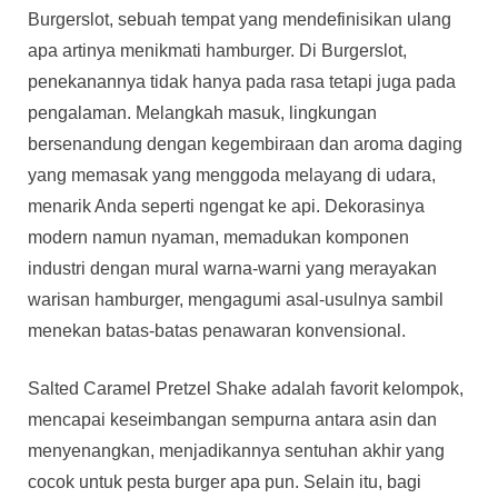
Burgerslot, sebuah tempat yang mendefinisikan ulang
apa artinya menikmati hamburger. Di Burgerslot,
penekanannya tidak hanya pada rasa tetapi juga pada
pengalaman. Melangkah masuk, lingkungan
bersenandung dengan kegembiraan dan aroma daging
yang memasak yang menggoda melayang di udara,
menarik Anda seperti ngengat ke api. Dekorasinya
modern namun nyaman, memadukan komponen
industri dengan mural warna-warni yang merayakan
warisan hamburger, mengagumi asal-usulnya sambil
menekan batas-batas penawaran konvensional.
Salted Caramel Pretzel Shake adalah favorit kelompok,
mencapai keseimbangan sempurna antara asin dan
menyenangkan, menjadikannya sentuhan akhir yang
cocok untuk pesta burger apa pun. Selain itu, bagi