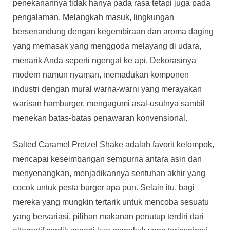
penekanannya tidak hanya pada rasa tetapi juga pada
pengalaman. Melangkah masuk, lingkungan
bersenandung dengan kegembiraan dan aroma daging
yang memasak yang menggoda melayang di udara,
menarik Anda seperti ngengat ke api. Dekorasinya
modern namun nyaman, memadukan komponen
industri dengan mural warna-warni yang merayakan
warisan hamburger, mengagumi asal-usulnya sambil
menekan batas-batas penawaran konvensional.
Salted Caramel Pretzel Shake adalah favorit kelompok,
mencapai keseimbangan sempurna antara asin dan
menyenangkan, menjadikannya sentuhan akhir yang
cocok untuk pesta burger apa pun. Selain itu, bagi
mereka yang mungkin tertarik untuk mencoba sesuatu
yang bervariasi, pilihan makanan penutup terdiri dari