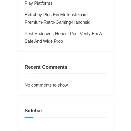
Play Platforms
Retroboy Plus Ein Meilenstein im
Premium-Retro-Gaming-Handheld
Pest Endeavor, Honest Pest Verify For A
Safe And Wide Prop
Recent Comments
No comments to show.
Sidebar