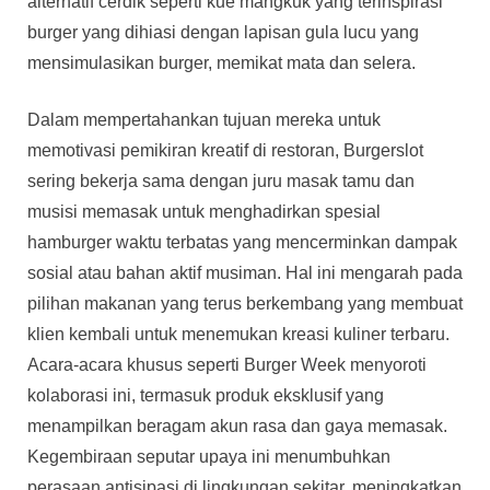
alternatif cerdik seperti kue mangkuk yang terinspirasi
burger yang dihiasi dengan lapisan gula lucu yang
mensimulasikan burger, memikat mata dan selera.
Dalam mempertahankan tujuan mereka untuk
memotivasi pemikiran kreatif di restoran, Burgerslot
sering bekerja sama dengan juru masak tamu dan
musisi memasak untuk menghadirkan spesial
hamburger waktu terbatas yang mencerminkan dampak
sosial atau bahan aktif musiman. Hal ini mengarah pada
pilihan makanan yang terus berkembang yang membuat
klien kembali untuk menemukan kreasi kuliner terbaru.
Acara-acara khusus seperti Burger Week menyoroti
kolaborasi ini, termasuk produk eksklusif yang
menampilkan beragam akun rasa dan gaya memasak.
Kegembiraan seputar upaya ini menumbuhkan
perasaan antisipasi di lingkungan sekitar, meningkatkan