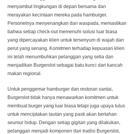
menyambut lingkungan di depan bersama dan
merayakan kecintaan mereka pada hamburger.
Personelnya menyenangkan dan waspada, memastikan
bahwa setiap check-out memenuhi solusi luar biasa
yang dipercayakan klien untuk tersenyum di wajah dan
perut yang senang. Komitmen terhadap kepuasan klien
ini telah menumbuhkan pelanggan yang setia dan
menjadikan Burgerslot sebagai batu kunci dari kancah
makan regional.
Untuk penggemar hamburger dan restoran santai,
Burgerslot tidak hanya menawarkan komitmen untuk
membuat burger yang luar biasa tetapi juga upaya tulus
untuk menciptakan tautan yang pasti akan bertahan
seumur hidup. Dengan setiap gigitan yang dilakukan,
pelanggan menjadi komponen dari tradisi Burgerslot,