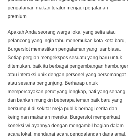
pengalaman makan teratur menjadi perjalanan
premium.
Apakah Anda seorang warga lokal yang setia atau
pelancong yang ingin tahu menemukan kota-kota baru,
Burgerslot memastikan pengalaman yang luar biasa.
Setiap pergian mengekspos sesuatu yang baru untuk
ditemukan, baik itu berbagai pengembangan hamburger
atau interaksi unik dengan personel yang bersemangat
atau sesama pengunjung. Berharap untuk
mempercayakan perut yang lengkap, hati yang senang,
dan bahkan mungkin beberapa teman baik baru yang
berkumpul di sekitar meja publik berbagi cerita dan
keinginan makanan mereka. Burgerslot memperkuat
koneksi wilayahnya dengan mengambil bagian dalam
acara lokal, mendanai acara penggalangan dana amal,