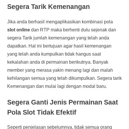
Segera Tarik Kemenangan
Jika anda berhasil mengaplikasikan kombinasi pola
slot online
dan RTP maka berhenti dulu sejenak dan
segera Tarik jumlah kemenangan yang telah anda
dapatkan. Hal ini bertujuan agar hasil kemenangan
yang telah anda kumpulkan tidak hangus saat
kekalahan anda di permainan berikutnya. Banyak
member yang merasa yakin menang lagi dan malah
kehilangan semua yang telah dikumpulkan. Segera tarik
Kemenangan dan mulai lagi dengan modal baru.
Segera Ganti Jenis Permainan Saat
Pola Slot Tidak Efektif
Seperti penjelasan sebelumnya, tidak semua orang