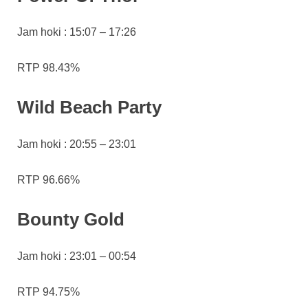
Jam hoki : 15:07 – 17:26
RTP 98.43%
Wild Beach Party
Jam hoki : 20:55 – 23:01
RTP 96.66%
Bounty Gold
Jam hoki : 23:01 – 00:54
RTP 94.75%