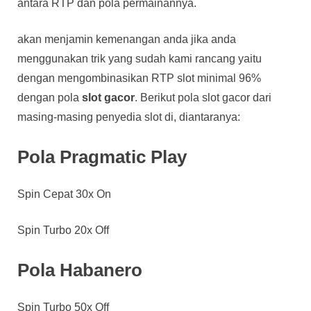
antara RTP dan pola permainannya.
akan menjamin kemenangan anda jika anda
menggunakan trik yang sudah kami rancang yaitu
dengan mengombinasikan RTP slot minimal 96%
dengan pola
slot gacor
. Berikut pola slot gacor dari
masing-masing penyedia slot di, diantaranya:
Pola Pragmatic Play
Spin Cepat 30x On
Spin Turbo 20x Off
Pola Habanero
Spin Turbo 50x Off