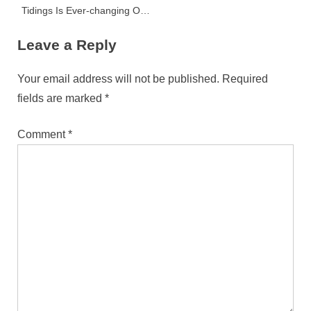
Tidings Is Ever-changing On
The Web Gambling
Leave a Reply
Your email address will not be published.
Required
fields are marked
*
Comment
*