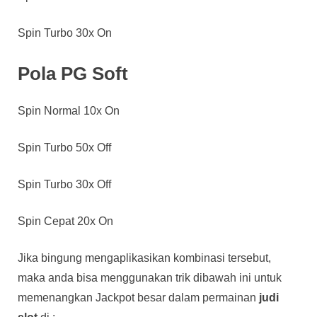
Spin Turbo 30x On
Pola PG Soft
Spin Normal 10x On
Spin Turbo 50x Off
Spin Turbo 30x Off
Spin Cepat 20x On
Jika bingung mengaplikasikan kombinasi tersebut,
maka anda bisa menggunakan trik dibawah ini untuk
memenangkan Jackpot besar dalam permainan
judi