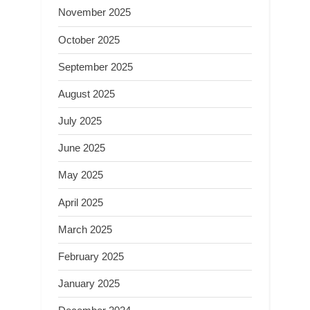
November 2025
October 2025
September 2025
August 2025
July 2025
June 2025
May 2025
April 2025
March 2025
February 2025
January 2025