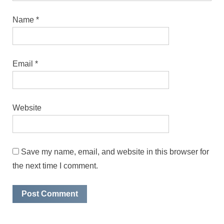
Name
*
Email
*
Website
Save my name, email, and website in this browser for
the next time I comment.