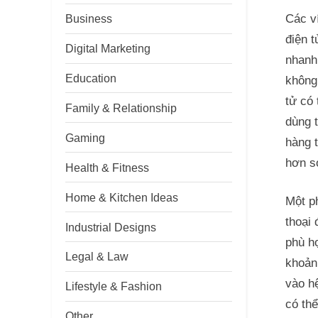
Các v
Business
điện 
Digital Marketing
nhanh
Education
không 
tử có 
Family & Relationship
dùng 
Gaming
hàng t
hơn s
Health & Fitness
Home & Kitchen Ideas
Một p
thoại 
Industrial Designs
phù h
Legal & Law
khoản
vào h
Lifestyle & Fashion
có thể
Other