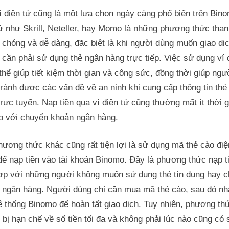
í điện tử cũng là một lựa chọn ngày càng phổ biến trên Bino
tử như Skrill, Neteller, hay Momo là những phương thức than
 chóng và dễ dàng, đặc biệt là khi người dùng muốn giao dị
cần phải sử dụng thẻ ngân hàng trực tiếp. Việc sử dụng ví 
thể giúp tiết kiệm thời gian và công sức, đồng thời giúp ngư
tránh được các vấn đề về an ninh khi cung cấp thông tin thẻ
rực tuyến. Nạp tiền qua ví điện tử cũng thường mất ít thời g
o với chuyển khoản ngân hàng.
hương thức khác cũng rất tiện lợi là sử dụng mã thẻ cào điệ
để nạp tiền vào tài khoản Binomo. Đây là phương thức nạp t
ợp với những người không muốn sử dụng thẻ tín dụng hay 
 ngân hàng. Người dùng chỉ cần mua mã thẻ cào, sau đó n
ệ thống Binomo để hoàn tất giao dịch. Tuy nhiên, phương th
 bị hạn chế về số tiền tối đa và không phải lúc nào cũng có 