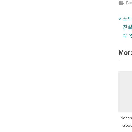
Bu
P
Po
포트
r
진실
nav
e
수 
v
More
i
o
u
s
P
o
s
t
Necess
:
Good