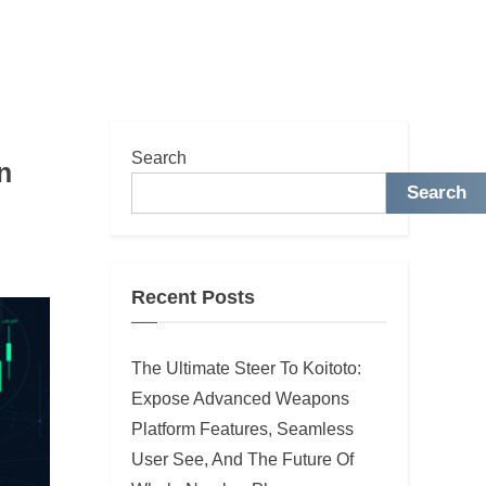
Search
n
Search
Recent Posts
The Ultimate Steer To Koitoto:
Expose Advanced Weapons
Platform Features, Seamless
User See, And The Future Of