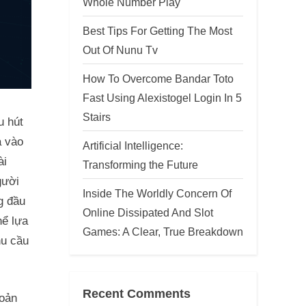
Whole Number Play
Best Tips For Getting The Most
Out Of Nunu Tv
How To Overcome Bandar Toto
Fast Using Alexistogel Login In 5
Stairs
u hút
a vào
Artificial Intelligence:
ài
Transforming the Future
gười
Inside The Worldly Concern Of
g đầu
Online Dissipated And Slot
hể lựa
Games: A Clear, True Breakdown
hu cầu
Recent Comments
hoản