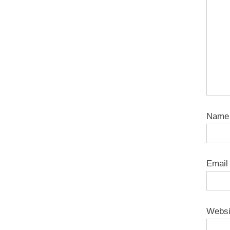
Nam
Emai
Websi