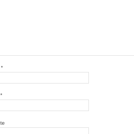
e
*
l
*
te