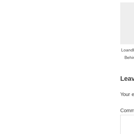
Loandb
Behi
Leav
Your e
Comm