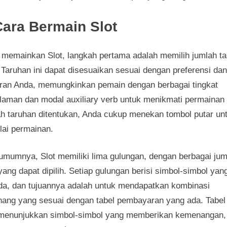
Cara Bermain Slot
 memainkan Slot, langkah pertama adalah memilih jumlah t
 Taruhan ini dapat disesuaikan sesuai dengan preferensi dan
ran Anda, memungkinkan pemain dengan berbagai tingkat
laman dan modal auxiliary verb untuk menikmati permainan i
ah taruhan ditentukan, Anda cukup menekan tombol putar un
ai permainan.
umumnya, Slot memiliki lima gulungan, dengan berbagai jum
yang dapat dipilih. Setiap gulungan berisi simbol-simbol yan
da, dan tujuannya adalah untuk mendapatkan kombinasi
ang yang sesuai dengan tabel pembayaran yang ada. Tabel 
menunjukkan simbol-simbol yang memberikan kemenangan, 