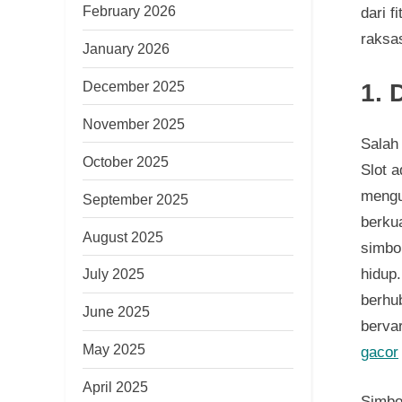
February 2026
dari 
raksa
January 2026
December 2025
1. 
November 2025
Salah
October 2025
Slot 
mengu
September 2025
berku
August 2025
simbo
hidup
July 2025
berhu
June 2025
bervar
May 2025
gacor
April 2025
Simbol