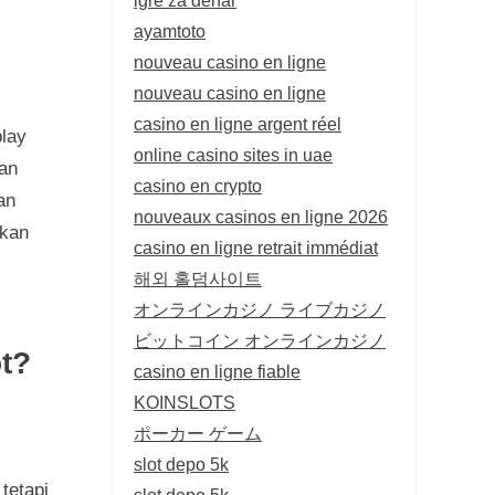
ayamtoto
nouveau casino en ligne
nouveau casino en ligne
casino en ligne argent réel
play
online casino sites in uae
kan
casino en crypto
an
nouveaux casinos en ligne 2026
akan
casino en ligne retrait immédiat
해외 홀덤사이트
オンラインカジノ ライブカジノ
ビットコイン オンラインカジノ
t?
casino en ligne fiable
KOINSLOTS
ポーカー ゲーム
slot depo 5k
tetapi
slot depo 5k