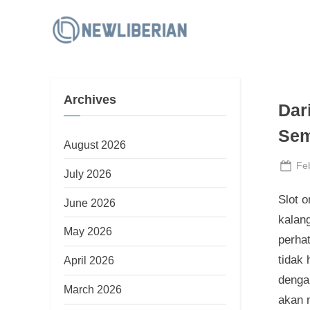
Skip
to
N
content
e
w
Archives
L
Dar
i
Sem
b
August 2026
e
Po
Fe
July 2026
on
r
Slot o
June 2026
i
kalan
a
May 2026
perha
n
tidak
April 2026
dengan
March 2026
akan 