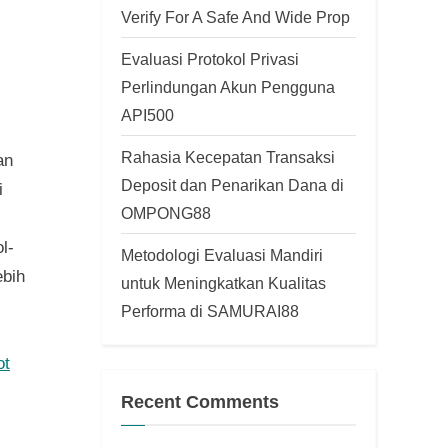
Verify For A Safe And Wide Prop
Evaluasi Protokol Privasi
Perlindungan Akun Pengguna
API500
Rahasia Kecepatan Transaksi
an
Deposit dan Penarikan Dana di
i
OMPONG88
l-
Metodologi Evaluasi Mandiri
ebih
untuk Meningkatkan Kualitas
Performa di SAMURAI88
ot
Recent Comments