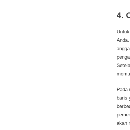
4. 
Untuk
Anda.
angga
penga
Setel
memul
Pada 
baris 
berbe
pemen
akan 