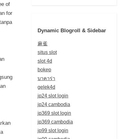
ee of
an for
tanpa
Dynamic Blogroll & Sidebar
麻雀
situs slot
an
slot 4d
bokep
gsung
บาคาร่า
nan
gelek4d
jp24 slot login
jp24 cambodia
jp369 slot login
jp369 cambodia
arkan
jp99 slot login
ra
jp99 cambodia