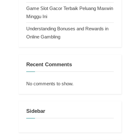
Game Slot Gacor Terbaik Peluang Maxwin
Minggu Ini
Understanding Bonuses and Rewards in
Online Gambling
Recent Comments
No comments to show.
Sidebar