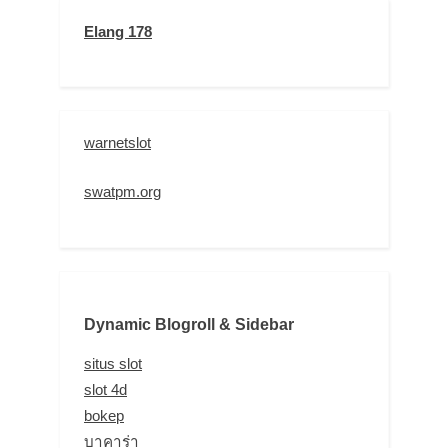
Elang 178
warnetslot
swatpm.org
Dynamic Blogroll & Sidebar
situs slot
slot 4d
bokep
บาคาร่า