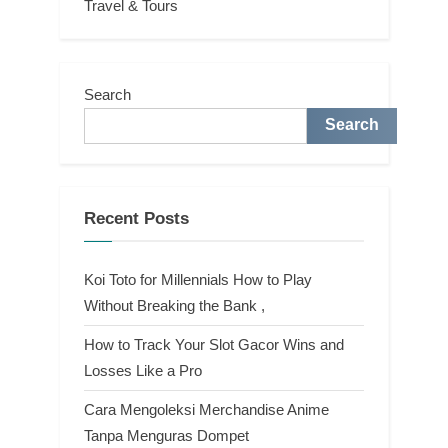
Travel & Tours
Search
Search
Recent Posts
Koi Toto for Millennials How to Play
Without Breaking the Bank ,
How to Track Your Slot Gacor Wins and
Losses Like a Pro
Cara Mengoleksi Merchandise Anime
Tanpa Menguras Dompet