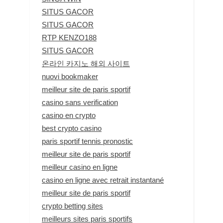
SITUS GACOR
SITUS GACOR
RTP KENZO188
SITUS GACOR
온라인 카지노 해외 사이트
nuovi bookmaker
meilleur site de paris sportif
casino sans verification
casino en crypto
best crypto casino
paris sportif tennis pronostic
meilleur site de paris sportif
meilleur casino en ligne
casino en ligne avec retrait instantané
meilleur site de paris sportif
crypto betting sites
meilleurs sites paris sportifs