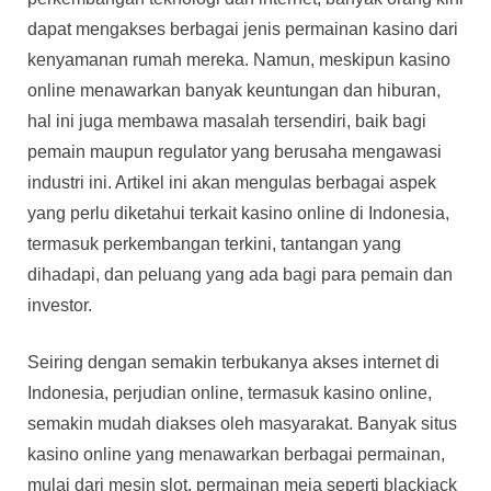
Bonus
dapat mengakses berbagai jenis permainan kasino dari
Diungkap
Cara
kenyamanan rumah mereka. Namun, meskipun kasino
Untuk
online menawarkan banyak keuntungan dan hiburan,
Menghasi
hal ini juga membawa masalah tersendiri, baik bagi
Sebagian
pemain maupun regulator yang berusaha mengawasi
Besar
industri ini. Artikel ini akan mengulas berbagai aspek
Dari
Penawara
yang perlu diketahui terkait kasino online di Indonesia,
Khusus
termasuk perkembangan terkini, tantangan yang
Bersama
dihadapi, dan peluang yang ada bagi para pemain dan
Benar-
investor.
benar
Gratis
Gerakan
Seiring dengan semakin terbukanya akses internet di
Indonesia, perjudian online, termasuk kasino online,
semakin mudah diakses oleh masyarakat. Banyak situs
kasino online yang menawarkan berbagai permainan,
mulai dari mesin slot, permainan meja seperti blackjack