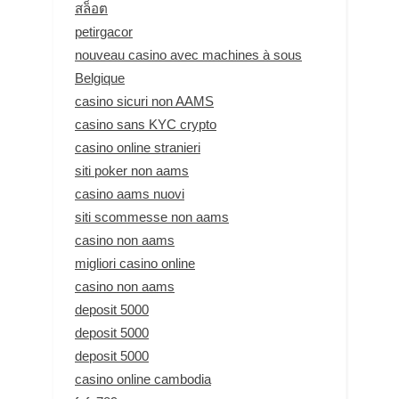
สล็อต
petirgacor
nouveau casino avec machines à sous
Belgique
casino sicuri non AAMS
casino sans KYC crypto
casino online stranieri
siti poker non aams
casino aams nuovi
siti scommesse non aams
casino non aams
migliori casino online
casino non aams
deposit 5000
deposit 5000
deposit 5000
casino online cambodia