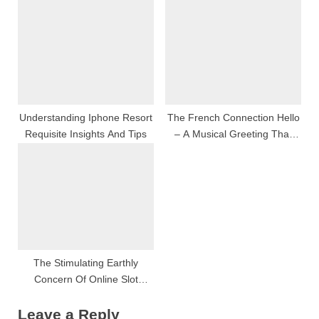
方法功能优势以及高效远程办
公体验指南
Understanding Iphone Resort
The French Connection Hello
Requisite Insights And Tips
– A Musical Greeting That
Transcends Borders
The Stimulating Earthly
Concern Of Online Slot
Games
Leave a Reply