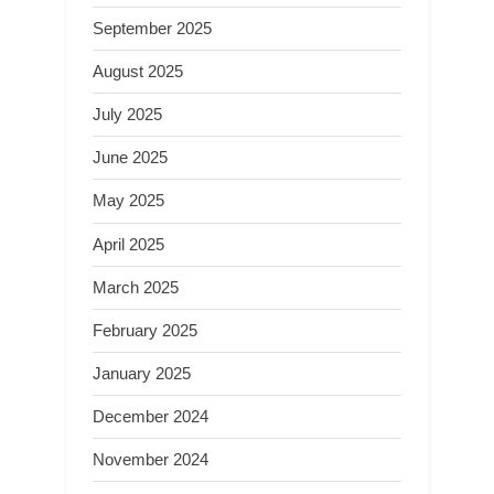
September 2025
August 2025
July 2025
June 2025
May 2025
April 2025
March 2025
February 2025
January 2025
December 2024
November 2024