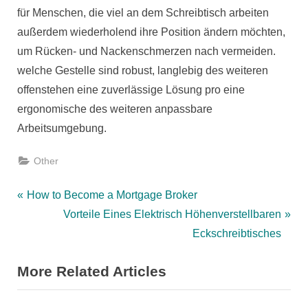
für Menschen, die viel an dem Schreibtisch arbeiten
außerdem wiederholend ihre Position ändern möchten,
um Rücken- und Nackenschmerzen nach vermeiden.
welche Gestelle sind robust, langlebig des weiteren
offenstehen eine zuverlässige Lösung pro eine
ergonomische des weiteren anpassbare
Arbeitsumgebung.
Other
Post
P
How to Become a Mortgage Broker
r
N
Vorteile Eines Elektrisch Höhenverstellbaren
navigation
e
e
Eckschreibtisches
v
x
More Related Articles
i
t
o
P