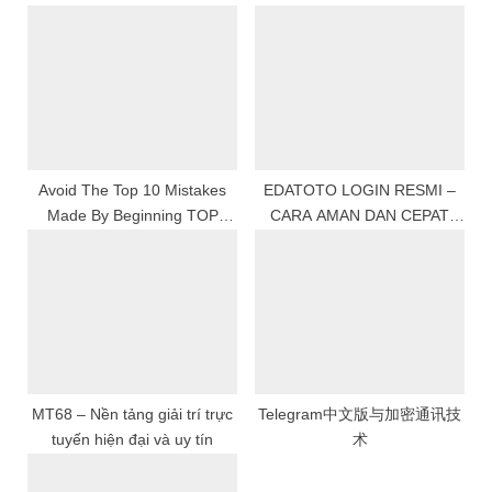
u
o
s
s
P
t
o
:
s
t
:
Avoid The Top 10 Mistakes
EDATOTO LOGIN RESMI –
Made By Beginning TOP
CARA AMAN DAN CEPAT
QUALITY ONLINE
MASUK KE AKUN EDA TOTO
GAMBLING
TANPA KENDALA
MT68 – Nền tảng giải trí trực
Telegram中文版与加密通讯技
tuyến hiện đại và uy tín
术