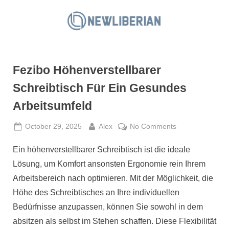
Skip
to
N
content
e
w
Fezibo Höhenverstellbarer
L
i
Schreibtisch Für Ein Gesundes
b
Arbeitsumfeld
e
r
Posted
By
on
October 29, 2025
Alex
No Comments
on
Fezibo
i
Ein höhenverstellbarer Schreibtisch ist die ideale
Höhenverstellba
a
Schreibtisch
Lösung, um Komfort ansonsten Ergonomie rein Ihrem
n
Für
Arbeitsbereich nach optimieren. Mit der Möglichkeit, die
Ein
Höhe des Schreibtisches an Ihre individuellen
Gesundes
Bedürfnisse anzupassen, können Sie sowohl in dem
Arbeitsumfeld
absitzen als selbst im Stehen schaffen. Diese Flexibilität