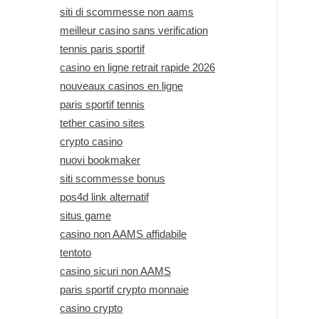
siti di scommesse non aams
meilleur casino sans verification
tennis paris sportif
casino en ligne retrait rapide 2026
nouveaux casinos en ligne
paris sportif tennis
tether casino sites
crypto casino
nuovi bookmaker
siti scommesse bonus
pos4d link alternatif
situs game
casino non AAMS affidabile
tentoto
casino sicuri non AAMS
paris sportif crypto monnaie
casino crypto