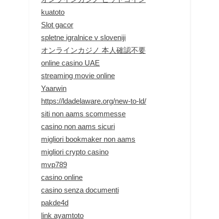
kuatoto
Slot gacor
spletne igralnice v sloveniji
オンラインカジノ 本人確認不要
online casino UAE
streaming movie online
Yaarwin
https://ldadelaware.org/new-to-ld/
siti non aams scommesse
casino non aams sicuri
migliori bookmaker non aams
migliori crypto casino
mvp789
casino online
casino senza documenti
pakde4d
link ayamtoto