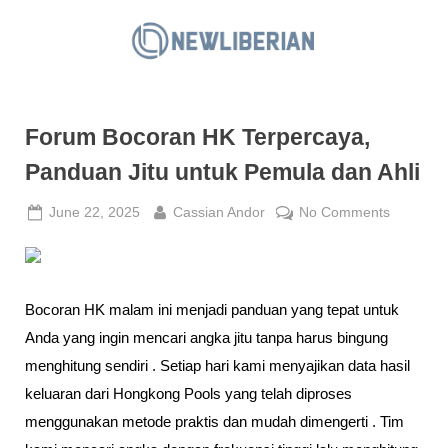
Skip
to
N
content
e
w
Forum Bocoran HK Terpercaya,
L
i
Panduan Jitu untuk Pemula dan Ahli
b
Posted
By
on
June 22, 2025
Cassian Andor
No Comments
e
on
Forum
r
Bocoran
i
HK
a
Terperca
Bocoran HK
malam
ini
menjadi
panduan yang
tepat
untuk
Panduan
n
Anda yang
ingin
mencari
angka
jitu
tanpa
harus
bingung
Jitu
menghitung
sendiri .
Setiap
hari kami
menyajikan data
hasil
untuk
keluaran
dari
Hongkong Pools yang
telah
diproses
Pemula
dan
menggunakan
metode
praktis
dan
mudah
dimengerti . Tim
Ahli