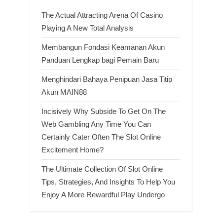
The Actual Attracting Arena Of Casino
Playing A New Total Analysis
Membangun Fondasi Keamanan Akun
Panduan Lengkap bagi Pemain Baru
Menghindari Bahaya Penipuan Jasa Titip
Akun MAIN88
Incisively Why Subside To Get On The
Web Gambling Any Time You Can
Certainly Cater Often The Slot Online
Excitement Home?
The Ultimate Collection Of Slot Online
Tips, Strategies, And Insights To Help You
Enjoy A More Rewardful Play Undergo