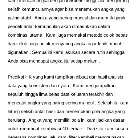
kami
mencari
angka
dengan
frekuensi
tinggi
lalu
menghitung
selisih
kemunculannya agar
bisa
menemukan
angka yang
paling
stabil .
Angka yang
sering
muncul
dan
memiliki
jarak
pendek
antar
kemunculan
akan
dimasukkan
dalam
kombinasi
utama . Kami
juga
memakai
metode
colok
bebas
dan
colok
naga
untuk
menyaring
angka agar
lebih
mudah
digunakan .
Semua
ini kami
lakukan
secara
rutin
sehingga
Anda
bisa
mendapat
angka
jitu
setiap
malam .
Prediksi HK yang kami
tampilkan
dibuat
dari
hasil
analisis
data yang
konsisten
dan
nyata . Kami
mengumpulkan
sepuluh
hingga
lima
belas data
keluaran
terakhir
dan
mencatat
angka yang paling
sering
muncul .
Setelah
itu kami
hitung
selisih
antar
hasil
dan
menemukan
pola
angka yang
berulang .
Angka yang
memiliki
pola
ini kami
jadikan
dasar
untuk
membuat
kombinasi 4D
terbaik . Dari situ kami
susun
beberapa
kombinasi
lalu kami filter
kembali
menggunakan