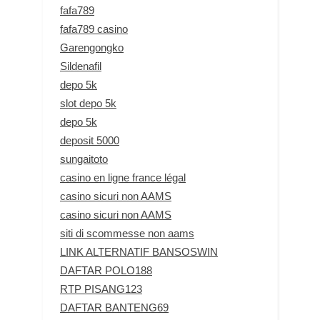
fafa789
fafa789 casino
Garengongko
Sildenafil
depo 5k
slot depo 5k
depo 5k
deposit 5000
sungaitoto
casino en ligne france légal
casino sicuri non AAMS
casino sicuri non AAMS
siti di scommesse non aams
LINK ALTERNATIF BANSOSWIN
DAFTAR POLO188
RTP PISANG123
DAFTAR BANTENG69