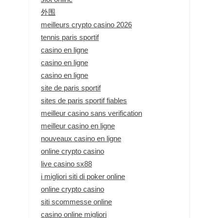
外围
meilleurs crypto casino 2026
tennis paris sportif
casino en ligne
casino en ligne
casino en ligne
site de paris sportif
sites de paris sportif fiables
meilleur casino sans verification
meilleur casino en ligne
nouveaux casino en ligne
online crypto casino
live casino sx88
i migliori siti di poker online
online crypto casino
siti scommesse online
casino online migliori