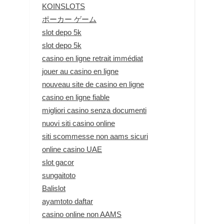
KOINSLOTS
ポーカー ゲーム
slot depo 5k
slot depo 5k
casino en ligne retrait immédiat
jouer au casino en ligne
nouveau site de casino en ligne
casino en ligne fiable
migliori casino senza documenti
nuovi siti casino online
siti scommesse non aams sicuri
online casino UAE
slot gacor
sungaitoto
Balislot
ayamtoto daftar
casino online non AAMS