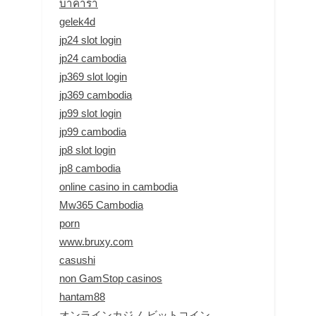
บาคาร่า
gelek4d
jp24 slot login
jp24 cambodia
jp369 slot login
jp369 cambodia
jp99 slot login
jp99 cambodia
jp8 slot login
jp8 cambodia
online casino in cambodia
Mw365 Cambodia
porn
www.bruxy.com
casushi
non GamStop casinos
hantam88
オンラインカジノ ビットコイン