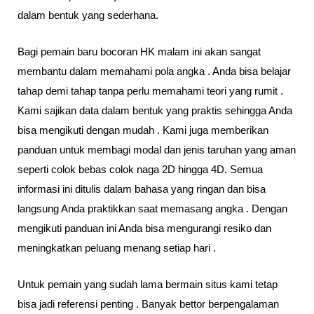
dalam
bentuk
yang sederhana
.
Bagi
pemain
baru
bocoran HK
malam
ini
akan
sangat
membantu
dalam
memahami
pola
angka .
Anda
bisa
belajar
tahap demi
tahap
tanpa
perlu
memahami
teori yang
rumit .
Kami
sajikan data
dalam
bentuk yang
praktis
sehingga
Anda
bisa
mengikuti
dengan
mudah . Kami
juga
memberikan
panduan
untuk
membagi modal
dan
jenis
taruhan yang
aman
seperti
colok
bebas
colok
naga 2D
hingga 4D.
Semua
informasi
ini
ditulis
dalam
bahasa yang
ringan
dan
bisa
langsung
Anda
praktikkan
saat
memasang
angka .
Dengan
mengikuti
panduan
ini
Anda
bisa
mengurangi
resiko
dan
meningkatkan
peluang
menang
setiap
hari .
Untuk
pemain yang
sudah lama
bermain
situs kami
tetap
bisa
jadi
referensi
penting .
Banyak bettor
berpengalaman