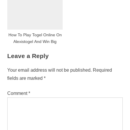
How To Play Togel Online On
Alexistogel And Win Big
Leave a Reply
Your email address will not be published.
Required
fields are marked
*
Comment
*