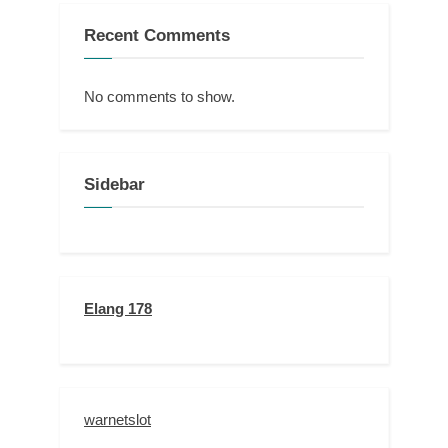
Recent Comments
No comments to show.
Sidebar
Elang 178
warnetslot