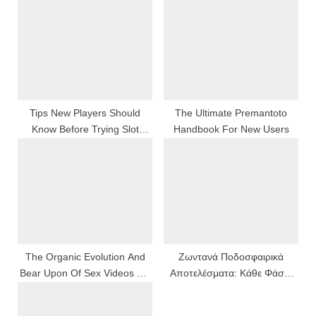
s
P
t
o
:
s
t
:
Tips New Players Should
The Ultimate Premantoto
Know Before Trying Slot
Handbook For New Users
Gacor
The Organic Evolution And
Ζωντανά Ποδοσφαιρικά
Bear Upon Of Sex Videos On
Αποτελέσματα: Κάθε Φάση,
Bon Ton
Κάθε Γκολ