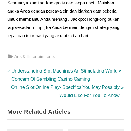
Semuanya kami
sajikan gratis
dan
tanpa
ribet .
Mainkan
angka
Anda
dengan
percaya
diri
dan
biarkan data
bekerja
untuk
membantu
Anda
menang . Jackpot
Hongkong
bukan
lagi
sekadar
mimpi
jika
Anda
bermain
dengan
strategi yang
tepat
dan
informasi yang
akurat
setiap
hari .
Arts & Entertainments
Post
P
Understanding Slot Machines An Stimulating Worldly
r
Concern Of Gambling Casino Gaming
navigation
N
e
Online Slot Online Play- Specifics You May Possibly
e
v
Would Like For You To Know
x
i
More Related Articles
t
o
P
u
o
s