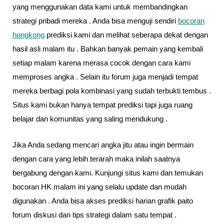
yang
menggunakan data kami
untuk
membandingkan
strategi
pribadi
mereka .
Anda
bisa
menguji
sendiri
bocoran
hongkong
prediksi kami
dan
melihat
seberapa
dekat
dengan
hasil
asli
malam
itu .
Bahkan
banyak
pemain yang
kembali
setiap
malam
karena
merasa
cocok
dengan
cara kami
memproses
angka .
Selain
itu forum
juga
menjadi
tempat
mereka
berbagi
pola
kombinasi yang
sudah
terbukti
tembus .
Situs kami
bukan
hanya
tempat
prediksi
tapi
juga
ruang
belajar
dan
komunitas yang
saling
mendukung .
Jika
Anda
sedang
mencari
angka
jitu
atau
ingin
bermain
dengan
cara yang
lebih
terarah
maka
inilah
saatnya
bergabung
dengan kami.
Kunjungi
situs kami
dan
temukan
bocoran HK
malam
ini yang
selalu update
dan
mudah
digunakan .
Anda
bisa
akses
prediksi
harian
grafik
paito
forum
diskusi
dan tips
strategi
dalam
satu
tempat .