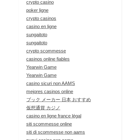
crypto casino
poker ligne
crypto casinos
casino en ligne
sungaitoto
sungaitoto
crypto scommesse
casinos online fiables
Yearwin Game
Yearwin Game
casino sicuri non AAMS
mejores casinos online
ブック メーカー 日本 おすすめ
仮想通貨 カジノ
casino en ligne france légal
siti scommesse online
siti di scommesse non aams