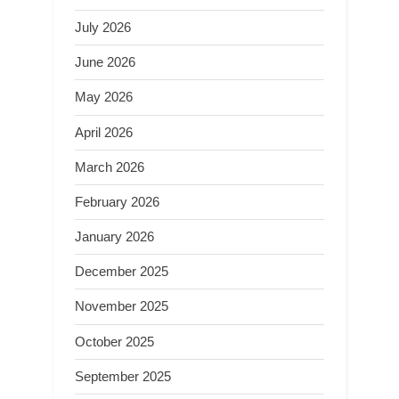
July 2026
June 2026
May 2026
April 2026
March 2026
February 2026
January 2026
December 2025
November 2025
October 2025
September 2025