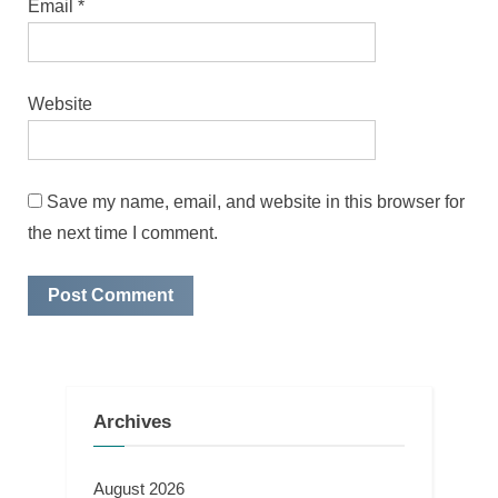
Email
*
Website
Save my name, email, and website in this browser for
the next time I comment.
Archives
August 2026