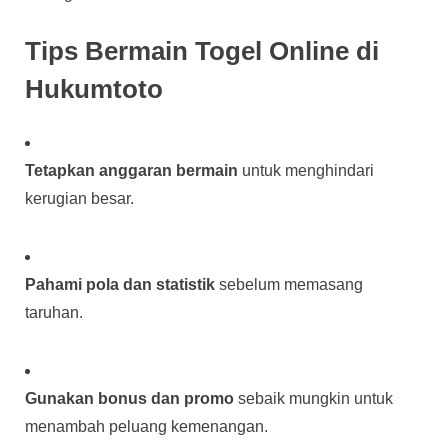
Tips Bermain Togel Online di
Hukumtoto
Tetapkan anggaran bermain
untuk menghindari
kerugian besar.
Pahami pola dan statistik
sebelum memasang
taruhan.
Gunakan bonus dan promo
sebaik mungkin untuk
menambah peluang kemenangan.