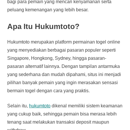
bagi para pemain yang mencari kenyamanan serta
peluang kemenangan yang lebih besar.
Apa Itu Hukumtoto?
Hukumtoto merupakan platform permainan togel online
yang menyediakan berbagai pasaran populer seperti
Singapore, Hongkong, Sydney, hingga pasaran-
pasaran alternatif lainnya. Dengan tampilan antarmuka
yang sederhana dan mudah dipahami, situs ini menjadi
pilihan banyak pemain yang ingin merasakan sensasi
bermain togel dengan cara yang praktis.
Selain itu,
hukumtoto
dikenal memiliki sistem keamanan
yang cukup baik, sehingga pemain bisa merasa lebih
tenang saat melakukan transaksi deposit maupun