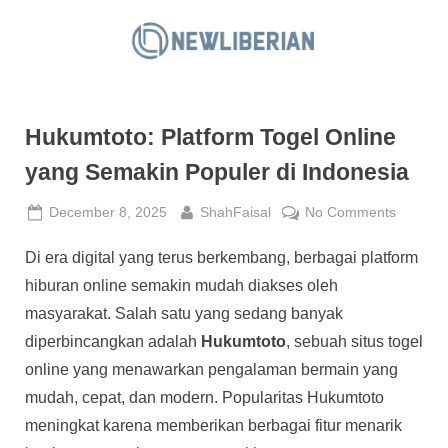
Skip
to
N
content
e
w
Hukumtoto: Platform Togel Online
L
i
yang Semakin Populer di Indonesia
b
Posted
By
on
December 8, 2025
ShahFaisal
No Comments
e
on
Hukumto
r
Di era digital yang terus berkembang, berbagai platform
Platform
i
Togel
hiburan online semakin mudah diakses oleh
a
Online
masyarakat. Salah satu yang sedang banyak
yang
n
diperbincangkan adalah
Hukumtoto
, sebuah situs togel
Semaki
online yang menawarkan pengalaman bermain yang
Populer
di
mudah, cepat, dan modern. Popularitas Hukumtoto
Indones
meningkat karena memberikan berbagai fitur menarik