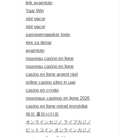
link ayamtoto
Yaar Win
slot gacor
slot gacor
sampoernapoker login
igre za denar
ayamtoto
nouveau casino en ligne
nouveau casino en ligne
casino en ligne argent réel
online casino sites in uae
casino en crypto
nouveaux casinos en ligne 2026
casino en ligne retrait immédiat
해외 홀덤사이트
オンラインカジノ ライブカジノ
ビットコイン オンラインカジノ