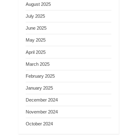
August 2025
July 2025
June 2025
May 2025
April 2025
March 2025
February 2025
January 2025
December 2024
November 2024
October 2024