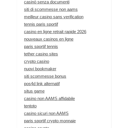
casinò senza documenti
siti di scommesse non aams
meilleur casino sans verification
tennis paris sportif
casino en ligne retrait rapide 2026
nouveaux casinos en ligne
paris sportif tennis
tether casino sites
crypto casino
nuovi bookmaker
siti scommesse bonus
pos4d link alternatif
situs game
casino non AAMS affidabile
tentoto
casino sicuri non AAMS
paris sportif crypto monnaie