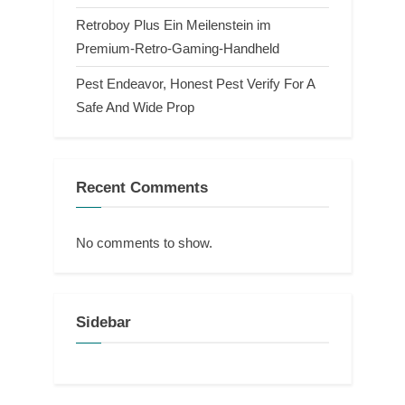
Retroboy Plus Ein Meilenstein im
Premium-Retro-Gaming-Handheld
Pest Endeavor, Honest Pest Verify For A
Safe And Wide Prop
Recent Comments
No comments to show.
Sidebar