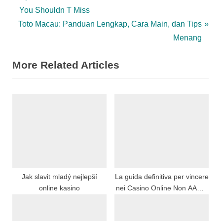
r
You Shouldn T Miss
navigation
N
e
Toto Macau: Panduan Lengkap, Cara Main, dan Tips
e
v
Menang
x
i
More Related Articles
t
o
P
u
o
s
s
P
t
o
:
s
t
:
Jak slavit mladý nejlepší
La guida definitiva per vincere
online kasino
nei Casino Online Non AAMS
con intelligenza