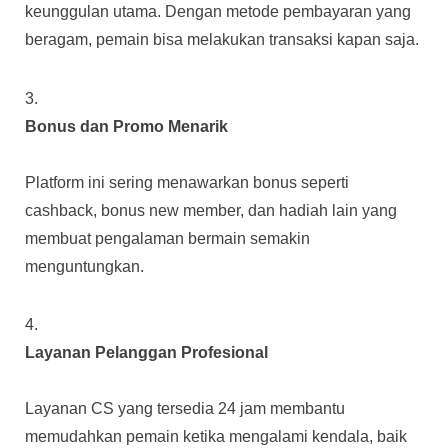
keunggulan utama. Dengan metode pembayaran yang
beragam, pemain bisa melakukan transaksi kapan saja.
Bonus dan Promo Menarik
Platform ini sering menawarkan bonus seperti
cashback, bonus new member, dan hadiah lain yang
membuat pengalaman bermain semakin
menguntungkan.
Layanan Pelanggan Profesional
Layanan CS yang tersedia 24 jam membantu
memudahkan pemain ketika mengalami kendala, baik