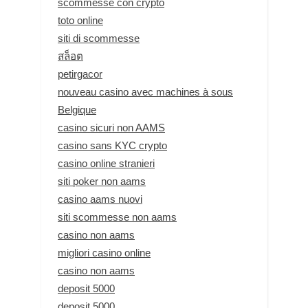
scommesse con crypto
toto online
siti di scommesse
สล็อต
petirgacor
nouveau casino avec machines à sous
Belgique
casino sicuri non AAMS
casino sans KYC crypto
casino online stranieri
siti poker non aams
casino aams nuovi
siti scommesse non aams
casino non aams
migliori casino online
casino non aams
deposit 5000
deposit 5000