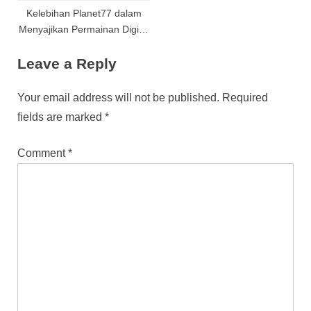
Kelebihan Planet77 dalam
Menyajikan Permainan Digital
Modern
Leave a Reply
Your email address will not be published.
Required
fields are marked
*
Comment
*