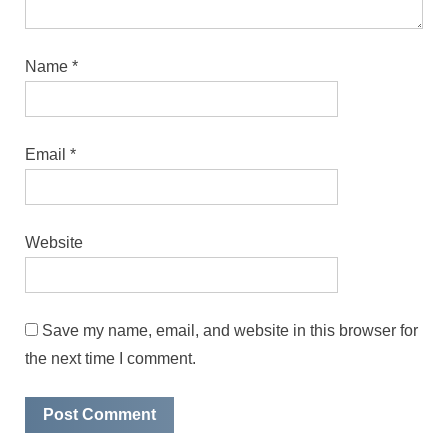
Name
*
Email
*
Website
Save my name, email, and website in this browser for
the next time I comment.