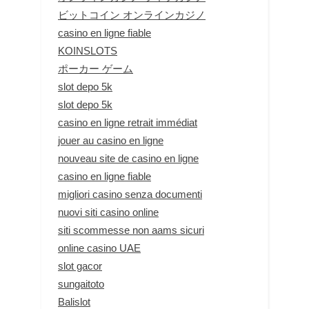
ビットコイン オンラインカジノ
casino en ligne fiable
KOINSLOTS
ポーカー ゲーム
slot depo 5k
slot depo 5k
casino en ligne retrait immédiat
jouer au casino en ligne
nouveau site de casino en ligne
casino en ligne fiable
migliori casino senza documenti
nuovi siti casino online
siti scommesse non aams sicuri
online casino UAE
slot gacor
sungaitoto
Balislot