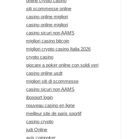
online crypto casino
siti scommesse online
casino online migliori
casino online migliori
casino sicuri non AAMS
migliori casino bitcoin
migliori crypto casino Italia 2026
crypto casino
giocare a poker online con soldi veri
casino online usdt
migliori siti di scommesse
casino sicuri non AAMS
ibosport login
nouveau casino en ligne
meilleur site de paris sportif
casino crypto
judi Online
avis coinpoker