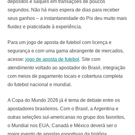
depósitos e saques em transações de poucos
segundos. Não há mais espera de dias para receber
seus ganhos – a instantaneidade do Pix deu muito mais
fluidez e praticidade à experiência.
Para um jogo de aposta de futebol com licença e
segurança e com uma gama abrangente de mercados,
acesse:
jogo de aposta de futebol
. Site com
atendimento voltado ao apostador do Brasil, integração
com meios de pagamento locais e cobertura completa
do futebol nacional e mundial.
A Copa do Mundo 2026 já é tema de debate entre os
apostadores brasileiros. Com o Brasil, a Argentina e
outras seleções sul-americanas no grupo dos favoritos,
o Mundial nos EUA, Canadá e México deverá ser o
maior evento de apostas esportivas da história