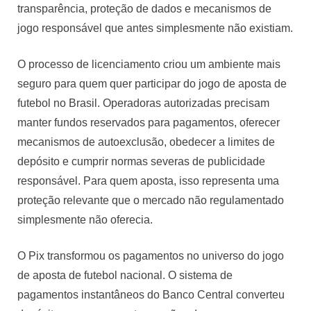
Seguranç
transparência, proteção de dados e mecanismos de
E
jogo responsável que antes simplesmente não existiam.
Boas
Práticas
O processo de licenciamento criou um ambiente mais
seguro para quem quer participar do jogo de aposta de
futebol no Brasil. Operadoras autorizadas precisam
manter fundos reservados para pagamentos, oferecer
mecanismos de autoexclusão, obedecer a limites de
depósito e cumprir normas severas de publicidade
responsável. Para quem aposta, isso representa uma
proteção relevante que o mercado não regulamentado
simplesmente não oferecia.
O Pix transformou os pagamentos no universo do jogo
de aposta de futebol nacional. O sistema de
pagamentos instantâneos do Banco Central converteu