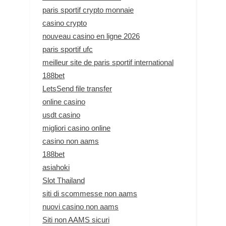
paris sportif crypto monnaie
casino crypto
nouveau casino en ligne 2026
paris sportif ufc
meilleur site de paris sportif international
188bet
LetsSend file transfer
online casino
usdt casino
migliori casino online
casino non aams
188bet
asiahoki
Slot Thailand
siti di scommesse non aams
nuovi casino non aams
Siti non AAMS sicuri