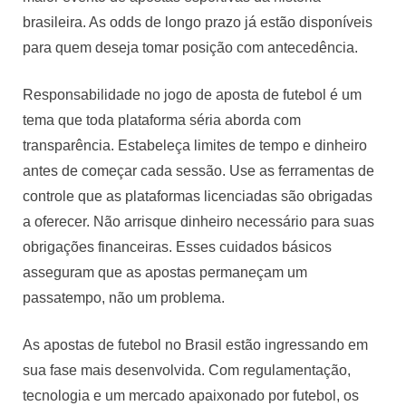
brasileira. As odds de longo prazo já estão disponíveis
para quem deseja tomar posição com antecedência.
Responsabilidade no jogo de aposta de futebol é um
tema que toda plataforma séria aborda com
transparência. Estabeleça limites de tempo e dinheiro
antes de começar cada sessão. Use as ferramentas de
controle que as plataformas licenciadas são obrigadas
a oferecer. Não arrisque dinheiro necessário para suas
obrigações financeiras. Esses cuidados básicos
asseguram que as apostas permaneçam um
passatempo, não um problema.
As apostas de futebol no Brasil estão ingressando em
sua fase mais desenvolvida. Com regulamentação,
tecnologia e um mercado apaixonado por futebol, os