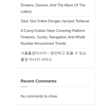
Dreams, Desires, And The Allure Of The
Lottery
Situs Slot Online Dengan Jackpot Terbesar
A Comp Koitoto Steer Covering Platform
Features, Surety, Navigation, And Whole
Number Amusement Trends
서울출장마사지 – 편안하고 믿을 수 있는
출장 마사지 서비스
Recent Comments
No comments to show.