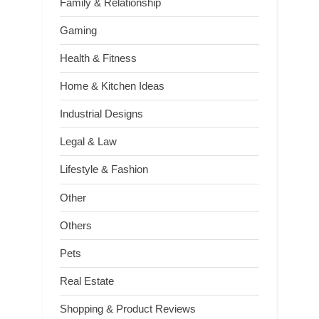
Family & Relationship
Gaming
Health & Fitness
Home & Kitchen Ideas
Industrial Designs
Legal & Law
Lifestyle & Fashion
Other
Others
Pets
Real Estate
Shopping & Product Reviews