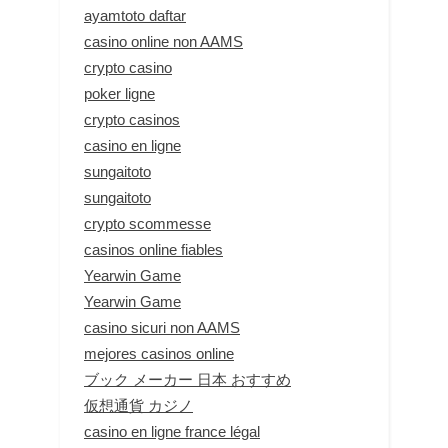
ayamtoto daftar
casino online non AAMS
crypto casino
poker ligne
crypto casinos
casino en ligne
sungaitoto
sungaitoto
crypto scommesse
casinos online fiables
Yearwin Game
Yearwin Game
casino sicuri non AAMS
mejores casinos online
ブック メーカー 日本 おすすめ
仮想通貨 カジノ
casino en ligne france légal