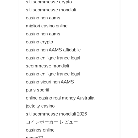
siti scommesse crypto
siti scommesse mondiali
casino non aams
migliori casino online
casino non aams
casino crypto
casino non AAMS affidabile
casino en ligne france légal
scommesse mondiali
casino en ligne france légal
casino sicuri non AAMS
paris sportif
online casino real money Australia
jeetcity casino
siti scommesse mondiali 2026
コインポーカー レビュー
casinos online
panen77