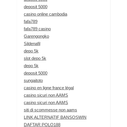
deposit 5000
casino online cambodia
fafa789
fafa789 casino
Garengongko
Sildenafil
depo 5k
slot depo 5k
depo 5k
deposit 5000
sungaitoto
casino en ligne france légal
casino sicuri non AAMS
casino sicuri non AAMS
siti di scommesse non aams
LINK ALTERNATIF BANSOSWIN
DAFTAR POLO188