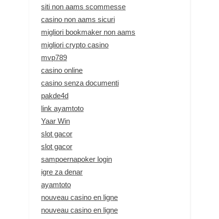
siti non aams scommesse
casino non aams sicuri
migliori bookmaker non aams
migliori crypto casino
mvp789
casino online
casino senza documenti
pakde4d
link ayamtoto
Yaar Win
slot gacor
slot gacor
sampoernapoker login
igre za denar
ayamtoto
nouveau casino en ligne
nouveau casino en ligne