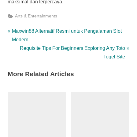
maksimal dan terpercaya.
Arts & Entertainments
Post
P
Maxwin88 Alternatif Resmi untuk Pengalaman Slot
r
Modern
navigation
e
N
Requisite Tips For Beginners Exploring Any Toto
v
e
Togel Site
i
x
More Related Articles
o
t
u
P
s
o
P
s
o
t
s
:
t
: