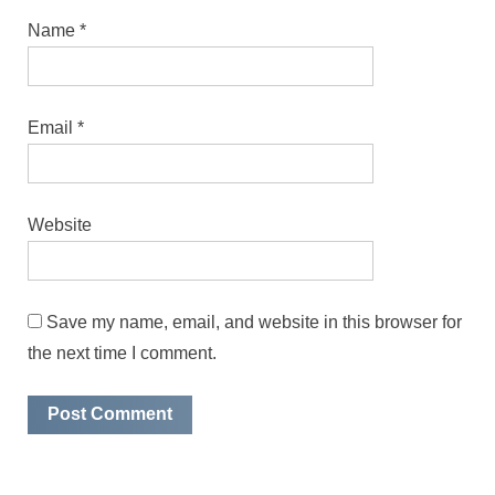
Name
*
Email
*
Website
Save my name, email, and website in this browser for
the next time I comment.