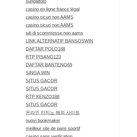
sungaitoto
casino en ligne france légal
casino sicuri non AAMS
casino sicuri non AAMS
siti di scommesse non aams
LINK ALTERNATIF BANSOSWIN
DAFTAR POLO188
RTP PISANG123
DAFTAR BANTENG69
SINGA WIN
SITUS GACOR
SITUS GACOR
RTP KENZO188
SITUS GACOR
온라인 카지노 해외 사이트
nuovi bookmaker
meilleur site de paris sportif
casino sans verification