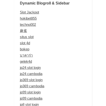
Dynamic Blogroll & Sidebar
Slot Jackpot
hokibet855
techno002
麻雀
situs slot
slot 4d
bokep
บาคาร่า
gelek4d
jp24 slot login
jp24 cambodia
jp369 slot login
jp369 cambodia
jp99 slot login
jp99 cambodia
jp8 slot login