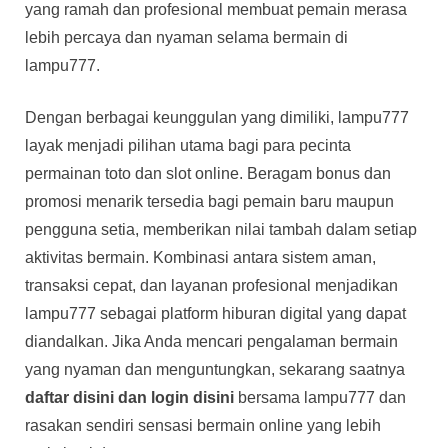
yang ramah dan profesional membuat pemain merasa
lebih percaya dan nyaman selama bermain di
lampu777.
Dengan berbagai keunggulan yang dimiliki, lampu777
layak menjadi pilihan utama bagi para pecinta
permainan toto dan slot online. Beragam bonus dan
promosi menarik tersedia bagi pemain baru maupun
pengguna setia, memberikan nilai tambah dalam setiap
aktivitas bermain. Kombinasi antara sistem aman,
transaksi cepat, dan layanan profesional menjadikan
lampu777 sebagai platform hiburan digital yang dapat
diandalkan. Jika Anda mencari pengalaman bermain
yang nyaman dan menguntungkan, sekarang saatnya
daftar disini dan login disini
bersama lampu777 dan
rasakan sendiri sensasi bermain online yang lebih