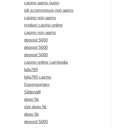
casino aams nuovi
siti scommesse non aams
casino non aams
migliori casino online
casino non aams
deposit 5000
deposit 5000
deposit 5000
casino online cambodia
fafa789
fafa789 casino
Garengongko
Sildenafil
depo 5k
slot depo 5k
depo 5k
deposit 5000