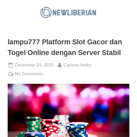
Skip
to
N
content
e
w
lampu777 Platform Slot Gacor dan
L
i
Togel Online dengan Server Stabil
b
Posted
By
December 24, 2025
Cassian Andor
e
on
on
No Comments
r
lampu777
i
Platform
a
Slot
n
Gacor
dan
Togel
Online
dengan
Server