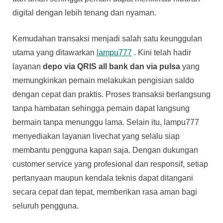
digital dengan lebih tenang dan nyaman.
Kemudahan transaksi menjadi salah satu keunggulan
utama yang ditawarkan
lampu777
. Kini telah hadir
layanan
depo via QRIS all bank dan via pulsa
yang
memungkinkan pemain melakukan pengisian saldo
dengan cepat dan praktis. Proses transaksi berlangsung
tanpa hambatan sehingga pemain dapat langsung
bermain tanpa menunggu lama. Selain itu, lampu777
menyediakan layanan livechat yang selalu siap
membantu pengguna kapan saja. Dengan dukungan
customer service yang profesional dan responsif, setiap
pertanyaan maupun kendala teknis dapat ditangani
secara cepat dan tepat, memberikan rasa aman bagi
seluruh pengguna.