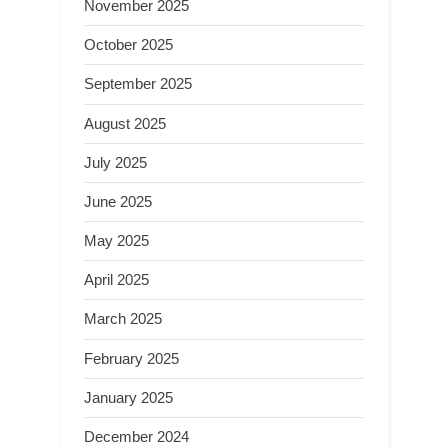
November 2025
October 2025
September 2025
August 2025
July 2025
June 2025
May 2025
April 2025
March 2025
February 2025
January 2025
December 2024