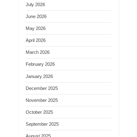
July 2026
June 2026
May 2026
April 2026
March 2026
February 2026
January 2026
December 2025
November 2025
October 2025
September 2025
August 2025