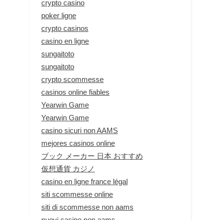
crypto casino
poker ligne
crypto casinos
casino en ligne
sungaitoto
sungaitoto
crypto scommesse
casinos online fiables
Yearwin Game
Yearwin Game
casino sicuri non AAMS
mejores casinos online
ブック メーカー 日本 おすすめ
仮想通貨 カジノ
casino en ligne france légal
siti scommesse online
siti di scommesse non aams
nuovi casino non aams