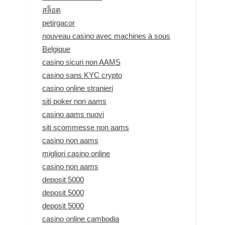
สล็อต
petirgacor
nouveau casino avec machines à sous
Belgique
casino sicuri non AAMS
casino sans KYC crypto
casino online stranieri
siti poker non aams
casino aams nuovi
siti scommesse non aams
casino non aams
migliori casino online
casino non aams
deposit 5000
deposit 5000
deposit 5000
casino online cambodia