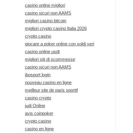
casino online migliori
casino sicuri non AAMS
migliori casino bitcoin
migliori crypto casino Italia 2026
crypto casino
giocare a poker online con soldi veri
casino online usdt
migliori siti di scommesse
casino sicuri non AAMS
ibosport login
nouveau casino en ligne
meilleur site de paris sportif
casino crypto
judi Online
avis coinpoker
crypto casino
casino en ligne