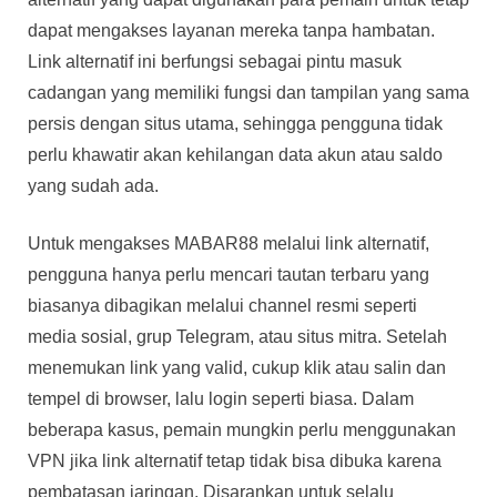
dapat mengakses layanan mereka tanpa hambatan.
Link alternatif ini berfungsi sebagai pintu masuk
cadangan yang memiliki fungsi dan tampilan yang sama
persis dengan situs utama, sehingga pengguna tidak
perlu khawatir akan kehilangan data akun atau saldo
yang sudah ada.
Untuk mengakses MABAR88 melalui link alternatif,
pengguna hanya perlu mencari tautan terbaru yang
biasanya dibagikan melalui channel resmi seperti
media sosial, grup Telegram, atau situs mitra. Setelah
menemukan link yang valid, cukup klik atau salin dan
tempel di browser, lalu login seperti biasa. Dalam
beberapa kasus, pemain mungkin perlu menggunakan
VPN jika link alternatif tetap tidak bisa dibuka karena
pembatasan jaringan. Disarankan untuk selalu