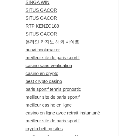
SINGA WIN
SITUS GACOR
SITUS GACOR
RTP KENZO188
SITUS GACOR
온라인 카지노 해외 사이트
nuovi bookmaker
meilleur site de paris sportif
casino sans verification
casino en crypto
best crypto casino
paris sportif tennis pronostic
meilleur site de paris sportif
meilleur casino en ligne
casino en ligne avec retrait instantané
meilleur site de paris sportif
crypto betting sites