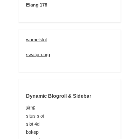
Elang 178
warnetslot
swatpm.org
Dynamic Blogroll & Sidebar
麻雀
situs slot
slot 4d
bokep