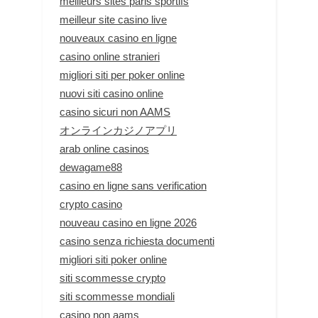
meilleurs sites paris sportifs
meilleur site casino live
nouveaux casino en ligne
casino online stranieri
migliori siti per poker online
nuovi siti casino online
casino sicuri non AAMS
オンラインカジノアプリ
arab online casinos
dewagame88
casino en ligne sans verification
crypto casino
nouveau casino en ligne 2026
casino senza richiesta documenti
migliori siti poker online
siti scommesse crypto
siti scommesse mondiali
casino non aams