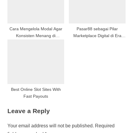
Cara Mengelola Modal Agar
Pasar88 sebagai Pilar
Konsisten Menang di
Marketplace Digital di Era
Permainan Slot Maupun Togel
Transaksi Online
Best Online Slot Sites With
Fast Payouts
Leave a Reply
Your email address will not be published.
Required