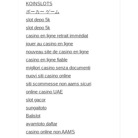
KOINSLOTS
ポーカー ゲーム
slot depo 5k
slot depo 5k
casino en ligne retrait immédiat
jouer au casino en ligne
nouveau site de casino en ligne
casino en ligne fiable
migliori casino senza documenti
nuovi siti casino online
siti scommesse non aams sicuri
online casino UAE
slot gacor
sungaitoto
Balislot
ayamtoto daftar
casino online non AAMS