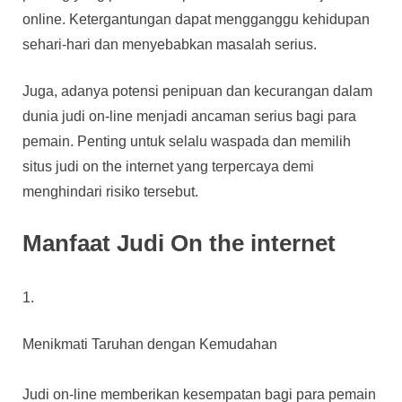
online. Ketergantungan dapat mengganggu kehidupan
sehari-hari dan menyebabkan masalah serius.
Juga, adanya potensi penipuan dan kecurangan dalam
dunia judi on-line menjadi ancaman serius bagi para
pemain. Penting untuk selalu waspada dan memilih
situs judi on the internet yang terpercaya demi
menghindari risiko tersebut.
Manfaat Judi On the internet
Menikmati Taruhan dengan Kemudahan
Judi on-line memberikan kesempatan bagi para pemain