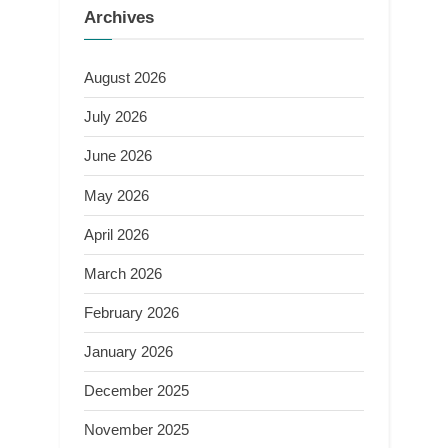
Archives
August 2026
July 2026
June 2026
May 2026
April 2026
March 2026
February 2026
January 2026
December 2025
November 2025