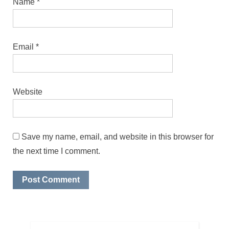
Name
*
Email
*
Website
Save my name, email, and website in this browser for
the next time I comment.