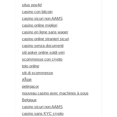
situs pos4d
casino con bitcoin
casino sicuri non AAMS
casino online migliori
casino en ligne sans wager
casino online stranieri sicuri
casino senza documenti
siti poker online soldi veri
scommesse con crypto
toto online
siti di scommesse
สล็อต
petirgacor
nouveau casino avec machines à sous
Belgique
casino sicuri non AAMS
casino sans KYC crypto