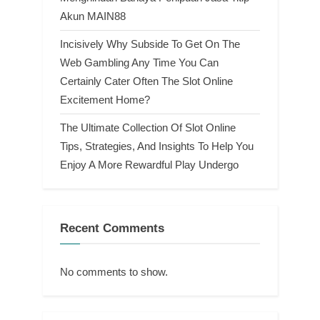
Akun MAIN88
Incisively Why Subside To Get On The
Web Gambling Any Time You Can
Certainly Cater Often The Slot Online
Excitement Home?
The Ultimate Collection Of Slot Online
Tips, Strategies, And Insights To Help You
Enjoy A More Rewardful Play Undergo
Recent Comments
No comments to show.