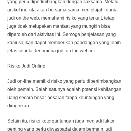
yang perlu dipertimbangkan dengan saksama. Melalui
artikel ini, kita akan bersama-sama menjelajahi dunia
judi on the web, memahami risiko yang terkait, tetapi
juga tidak melupakan manfaat yang mungkin bisa
diperoleh dari aktivitas ini. Semoga penjelasan yang
kami sajikan dapat memberikan pandangan yang lebih
jelas seputar fenomena judi on the web ini.
Risiko Judi Online
Judi on-line memiliki risiko yang perlu dipertimbangkan
oleh pemain. Salah satunya adalah potensi kehilangan
uang secara besar-besaran tanpa keuntungan yang
diinginkan.
Selain itu, risiko ketergantungan juga menjadi faktor
penting yang perlu diwaspadai dalam bermain judi