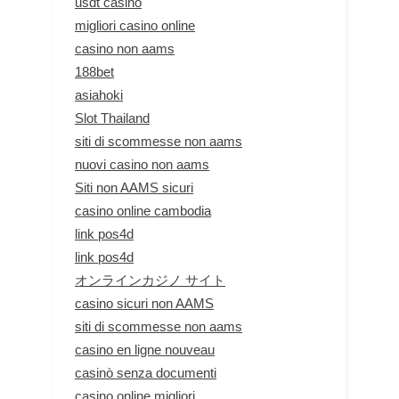
usdt casino
migliori casino online
casino non aams
188bet
asiahoki
Slot Thailand
siti di scommesse non aams
nuovi casino non aams
Siti non AAMS sicuri
casino online cambodia
link pos4d
link pos4d
オンラインカジノ サイト
casino sicuri non AAMS
siti di scommesse non aams
casino en ligne nouveau
casinò senza documenti
casino online migliori