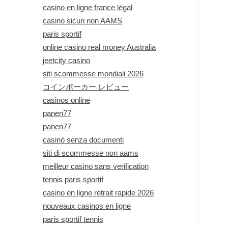
casino en ligne france légal
casino sicuri non AAMS
paris sportif
online casino real money Australia
jeetcity casino
siti scommesse mondiali 2026
コインポーカー レビュー
casinos online
panen77
panen77
casinò senza documenti
siti di scommesse non aams
meilleur casino sans verification
tennis paris sportif
casino en ligne retrait rapide 2026
nouveaux casinos en ligne
paris sportif tennis