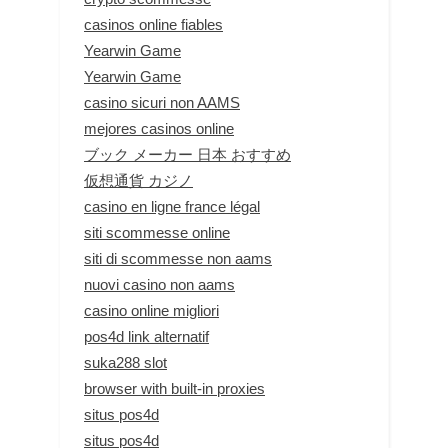
casinos online fiables
Yearwin Game
Yearwin Game
casino sicuri non AAMS
mejores casinos online
ブック メーカー 日本 おすすめ
仮想通貨 カジノ
casino en ligne france légal
siti scommesse online
siti di scommesse non aams
nuovi casino non aams
casino online migliori
pos4d link alternatif
suka288 slot
browser with built-in proxies
situs pos4d
situs pos4d