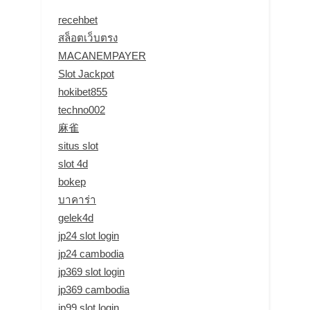
recehbet
สล็อตเว็บตรง
MACANEMPAYER
Slot Jackpot
hokibet855
techno002
麻雀
situs slot
slot 4d
bokep
บาคาร่า
gelek4d
jp24 slot login
jp24 cambodia
jp369 slot login
jp369 cambodia
jp99 slot login