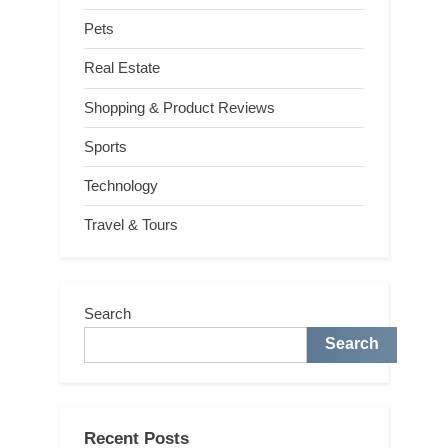
Pets
Real Estate
Shopping & Product Reviews
Sports
Technology
Travel & Tours
Search
Search
Recent Posts