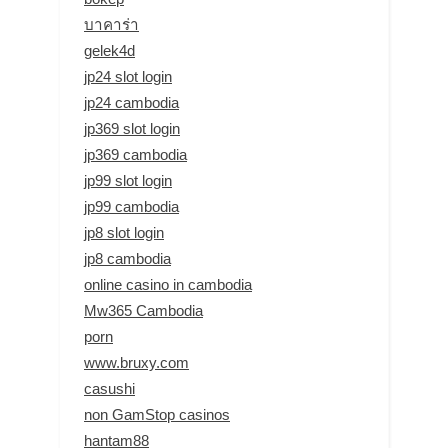
บาคาร่า
gelek4d
jp24 slot login
jp24 cambodia
jp369 slot login
jp369 cambodia
jp99 slot login
jp99 cambodia
jp8 slot login
jp8 cambodia
online casino in cambodia
Mw365 Cambodia
porn
www.bruxy.com
casushi
non GamStop casinos
hantam88