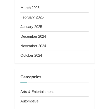
March 2025
February 2025
January 2025
December 2024
November 2024
October 2024
Categories
Arts & Entertainments
Automotive