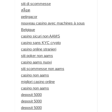
siti di scommesse
สล็อต
petirgacor
nouveau casino avec machines à sous
Belgique
casino sicuri non AAMS
casino sans KYC crypto
casino online stranieri
siti poker non aams
casino aams nuovi
siti scommesse non aams
casino non aams
migliori casino online
casino non aams
deposit 5000
deposit 5000
deposit 5000