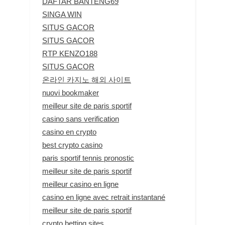
DAFTAR BANTENG69
SINGA WIN
SITUS GACOR
SITUS GACOR
RTP KENZO188
SITUS GACOR
온라인 카지노 해외 사이트
nuovi bookmaker
meilleur site de paris sportif
casino sans verification
casino en crypto
best crypto casino
paris sportif tennis pronostic
meilleur site de paris sportif
meilleur casino en ligne
casino en ligne avec retrait instantané
meilleur site de paris sportif
crypto betting sites