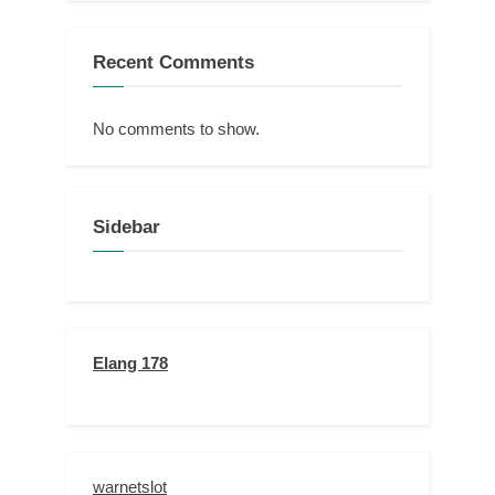
Recent Comments
No comments to show.
Sidebar
Elang 178
warnetslot