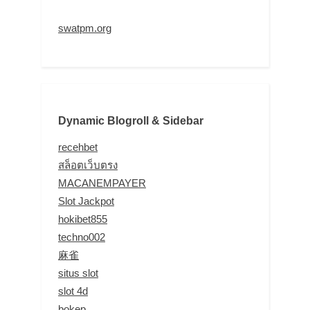
swatpm.org
Dynamic Blogroll & Sidebar
recehbet
สล็อตเว็บตรง
MACANEMPAYER
Slot Jackpot
hokibet855
techno002
麻雀
situs slot
slot 4d
bokep