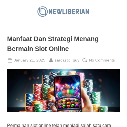
Skip
to
N
content
e
w
Manfaat Dan Strategi Menang
L
i
Bermain Slot Online
b
Posted
By
on
January 21, 2025
sarcastic_guy
No Comments
e
on
Manfa
r
Dan
i
Strateg
a
Menan
Berma
n
Slot
Online
Permainan slot online telah menjadi salah satu cara