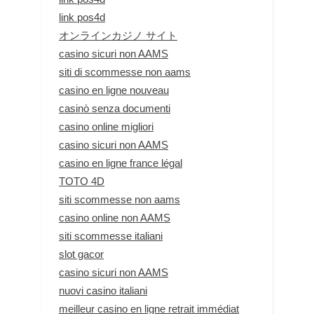
link pos4d
オンラインカジノ サイト
casino sicuri non AAMS
siti di scommesse non aams
casino en ligne nouveau
casinò senza documenti
casino online migliori
casino sicuri non AAMS
casino en ligne france légal
TOTO 4D
siti scommesse non aams
casino online non AAMS
siti scommesse italiani
slot gacor
casino sicuri non AAMS
nuovi casino italiani
meilleur casino en ligne retrait immédiat