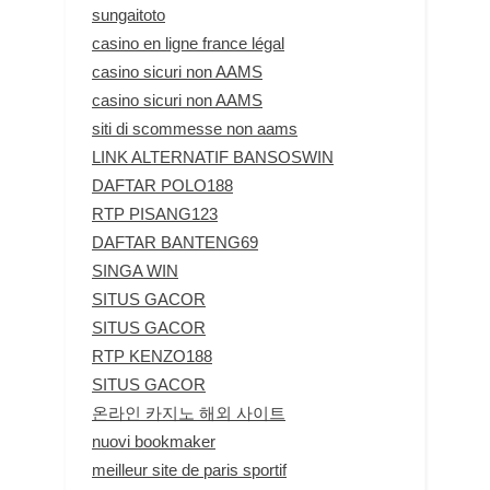
sungaitoto
casino en ligne france légal
casino sicuri non AAMS
casino sicuri non AAMS
siti di scommesse non aams
LINK ALTERNATIF BANSOSWIN
DAFTAR POLO188
RTP PISANG123
DAFTAR BANTENG69
SINGA WIN
SITUS GACOR
SITUS GACOR
RTP KENZO188
SITUS GACOR
온라인 카지노 해외 사이트
nuovi bookmaker
meilleur site de paris sportif