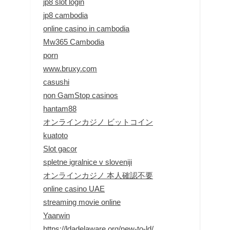
jp8 slot login
jp8 cambodia
online casino in cambodia
Mw365 Cambodia
porn
www.bruxy.com
casushi
non GamStop casinos
hantam88
オンラインカジノ ビットコイン
kuatoto
Slot gacor
spletne igralnice v sloveniji
オンラインカジノ 本人確認不要
online casino UAE
streaming movie online
Yaarwin
https://ldadelaware.org/new-to-ld/