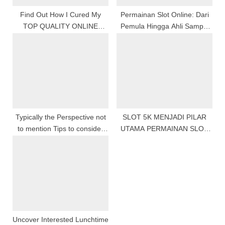
Find Out How I Cured My
Permainan Slot Online: Dari
TOP QUALITY ONLINE
Pemula Hingga Ahli Sampai
GAMBLING In 2 Days
Mahir Dalam Taruhan
Typically the Perspective not
SLOT 5K MENJADI PILAR
to mention Tips to consider
UTAMA PERMAINAN SLOT
Competent Con artists
ONLINE MODAL RENDAH
Uncover Interested Lunchtime