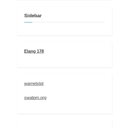
Sidebar
Elang 178
warnetslot
swatpm.org