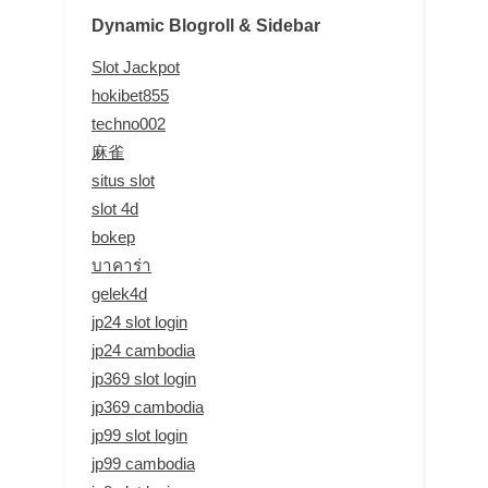
Dynamic Blogroll & Sidebar
Slot Jackpot
hokibet855
techno002
麻雀
situs slot
slot 4d
bokep
บาคาร่า
gelek4d
jp24 slot login
jp24 cambodia
jp369 slot login
jp369 cambodia
jp99 slot login
jp99 cambodia