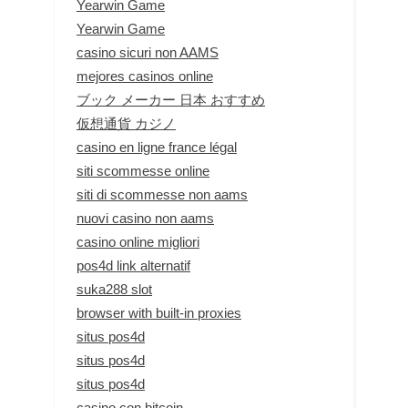
Yearwin Game
Yearwin Game
casino sicuri non AAMS
mejores casinos online
ブック メーカー 日本 おすすめ
仮想通貨 カジノ
casino en ligne france légal
siti scommesse online
siti di scommesse non aams
nuovi casino non aams
casino online migliori
pos4d link alternatif
suka288 slot
browser with built-in proxies
situs pos4d
situs pos4d
situs pos4d
casino con bitcoin