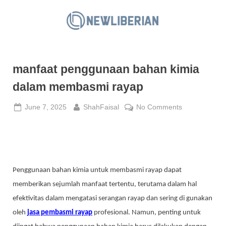
Skip
to
N
content
e
w
manfaat penggunaan bahan kimia
L
i
dalam membasmi rayap
b
Posted
By
on
June 7, 2025
ShahFaisal
No Comments
e
on
manfaat
r
penggunaan
i
bahan
a
kimia
dalam
n
Penggunaan bahan kimia untuk membasmi rayap dapat
membasmi
memberikan sejumlah manfaat tertentu, terutama dalam hal
rayap
efektivitas dalam mengatasi serangan rayap dan sering di gunakan
oleh
jasa pembasmi rayap
profesional. Namun, penting untuk