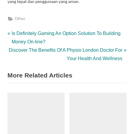
yang tepat dan penggunaan yang aman.
Other
Post
P
Is Definitely Gaming An Option Solution To Building
r
Money On-line?
navigation
N
e
Discover The Benefits Of A Physio London Doctor For
e
v
Your Health And Wellness
x
i
More Related Articles
t
o
P
u
o
s
s
P
t
o
:
s
t
: