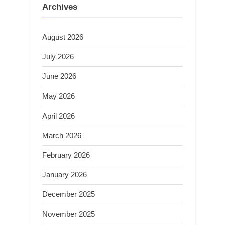
Archives
August 2026
July 2026
June 2026
May 2026
April 2026
March 2026
February 2026
January 2026
December 2025
November 2025