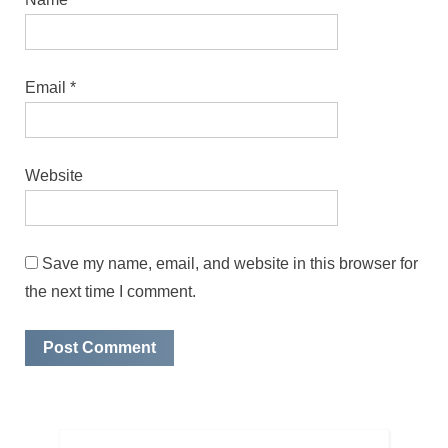
Email
*
Website
Save my name, email, and website in this browser for
the next time I comment.