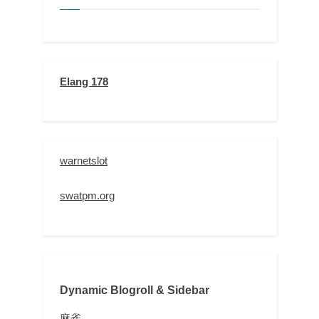
Elang 178
warnetslot
swatpm.org
Dynamic Blogroll & Sidebar
麻雀