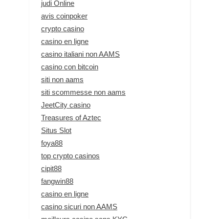
judi Online
avis coinpoker
crypto casino
casino en ligne
casino italiani non AAMS
casino con bitcoin
siti non aams
siti scommesse non aams
JeetCity casino
Treasures of Aztec
Situs Slot
foya88
top crypto casinos
cipit88
fangwin88
casino en ligne
casino sicuri non AAMS