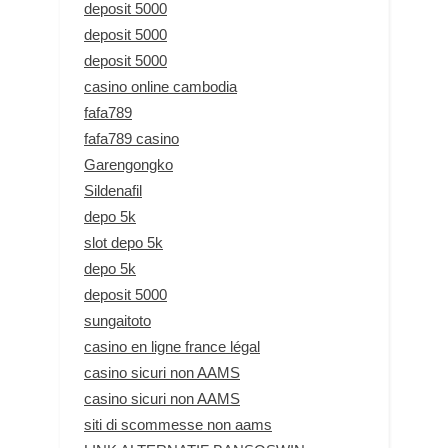
deposit 5000
deposit 5000
deposit 5000
casino online cambodia
fafa789
fafa789 casino
Garengongko
Sildenafil
depo 5k
slot depo 5k
depo 5k
deposit 5000
sungaitoto
casino en ligne france légal
casino sicuri non AAMS
casino sicuri non AAMS
siti di scommesse non aams