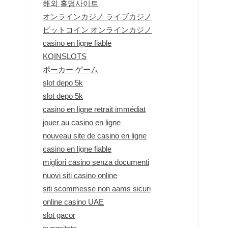
해외 홀덤사이트
オンラインカジノ ライブカジノ
ビットコイン オンラインカジノ
casino en ligne fiable
KOINSLOTS
ポーカー ゲーム
slot depo 5k
slot depo 5k
casino en ligne retrait immédiat
jouer au casino en ligne
nouveau site de casino en ligne
casino en ligne fiable
migliori casino senza documenti
nuovi siti casino online
siti scommesse non aams sicuri
online casino UAE
slot gacor