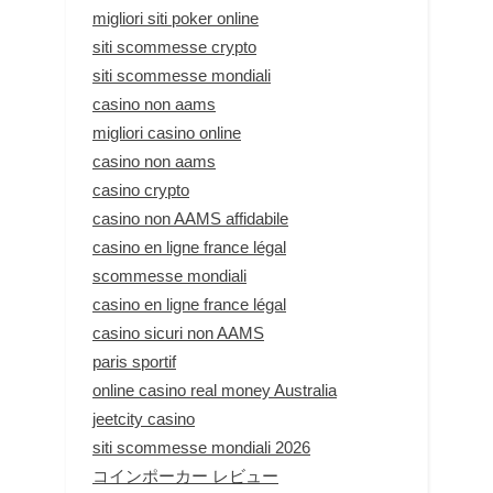
migliori siti poker online
siti scommesse crypto
siti scommesse mondiali
casino non aams
migliori casino online
casino non aams
casino crypto
casino non AAMS affidabile
casino en ligne france légal
scommesse mondiali
casino en ligne france légal
casino sicuri non AAMS
paris sportif
online casino real money Australia
jeetcity casino
siti scommesse mondiali 2026
コインポーカー レビュー