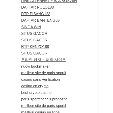
LINK ALTERNATIF BANSOSWIN
DAFTAR POLO188
RTP PISANG123
DAFTAR BANTENG69
SINGA WIN
SITUS GACOR
SITUS GACOR
RTP KENZO188
SITUS GACOR
온라인 카지노 해외 사이트
nuovi bookmaker
meilleur site de paris sportif
casino sans verification
casino en crypto
best crypto casino
paris sportif tennis pronostic
meilleur site de paris sportif
meilleur casino en ligne