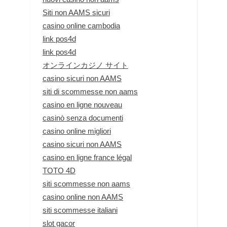
Siti non AAMS sicuri
casino online cambodia
link pos4d
link pos4d
オンラインカジノ サイト
casino sicuri non AAMS
siti di scommesse non aams
casino en ligne nouveau
casinò senza documenti
casino online migliori
casino sicuri non AAMS
casino en ligne france légal
TOTO 4D
siti scommesse non aams
casino online non AAMS
siti scommesse italiani
slot gacor