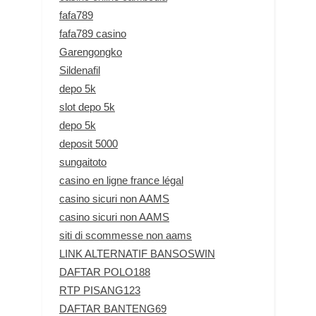
fafa789
fafa789 casino
Garengongko
Sildenafil
depo 5k
slot depo 5k
depo 5k
deposit 5000
sungaitoto
casino en ligne france légal
casino sicuri non AAMS
casino sicuri non AAMS
siti di scommesse non aams
LINK ALTERNATIF BANSOSWIN
DAFTAR POLO188
RTP PISANG123
DAFTAR BANTENG69