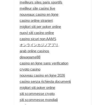
meilleurs sites paris sportifs
meilleur site casino live
nouveaux casino en ligne
casino online stranieri
migliori siti per poker online
nuovi siti casino online
casino sicuri non AAMS
オンラインカジノアプリ
arab online casinos
dewagame88
casino en ligne sans verification
crypto casino
nouveau casino en ligne 2026
casino senza richiesta documenti
migliori siti poker online
siti scommesse crypto
siti scommesse mondiali