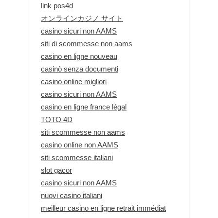
link pos4d
オンラインカジノ サイト
casino sicuri non AAMS
siti di scommesse non aams
casino en ligne nouveau
casinò senza documenti
casino online migliori
casino sicuri non AAMS
casino en ligne france légal
TOTO 4D
siti scommesse non aams
casino online non AAMS
siti scommesse italiani
slot gacor
casino sicuri non AAMS
nuovi casino italiani
meilleur casino en ligne retrait immédiat