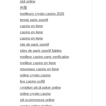
slot online
外围
meilleurs crypto casino 2026
tennis paris sportif
casino en ligne
casino en ligne
casino en ligne
site de paris sportif
sites de paris sportif fiables
meilleur casino sans verification
meilleur casino en ligne
nouveaux casino en ligne
online crypto casino
live casino sx88
i migliori siti di poker online
online crypto casino
siti scommesse online
casino online migliori