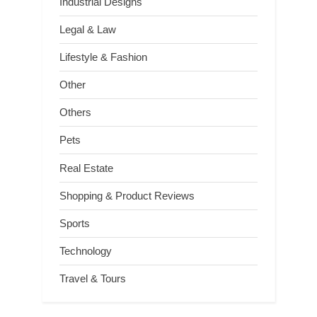
Industrial Designs
Legal & Law
Lifestyle & Fashion
Other
Others
Pets
Real Estate
Shopping & Product Reviews
Sports
Technology
Travel & Tours