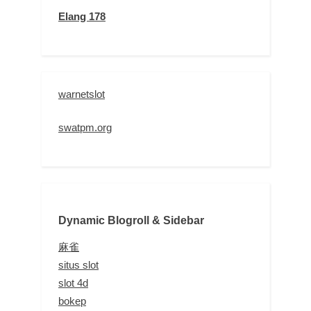
Elang 178
warnetslot
swatpm.org
Dynamic Blogroll & Sidebar
麻雀
situs slot
slot 4d
bokep