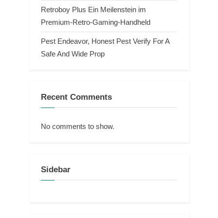
Retroboy Plus Ein Meilenstein im
Premium-Retro-Gaming-Handheld
Pest Endeavor, Honest Pest Verify For A
Safe And Wide Prop
Recent Comments
No comments to show.
Sidebar