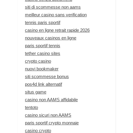
siti di scommesse non aams
meilleur casino sans verification
tennis paris sportif
casino en ligne retrait rapide 2026
nouveaux casinos en ligne
paris sportif tennis
tether casino sites
crypto casino
nuovi bookmaker
siti scommesse bonus
pos4d link alternatif
situs game
casino non AAMS affidabile
tentoto
casino sicuri non AAMS
paris sportif crypto monnaie
casino crypto