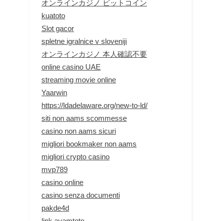
オンラインカジノ ビットコイン
kuatoto
Slot gacor
spletne igralnice v sloveniji
オンラインカジノ 本人確認不要
online casino UAE
streaming movie online
Yaarwin
https://ldadelaware.org/new-to-ld/
siti non aams scommesse
casino non aams sicuri
migliori bookmaker non aams
migliori crypto casino
mvp789
casino online
casino senza documenti
pakde4d
link ayamtoto