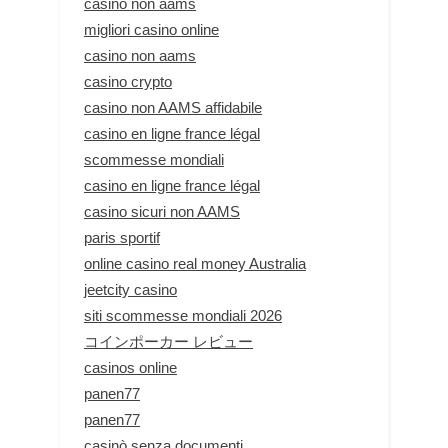
casino non aams
migliori casino online
casino non aams
casino crypto
casino non AAMS affidabile
casino en ligne france légal
scommesse mondiali
casino en ligne france légal
casino sicuri non AAMS
paris sportif
online casino real money Australia
jeetcity casino
siti scommesse mondiali 2026
コインポーカー レビュー
casinos online
panen77
panen77
casinò senza documenti