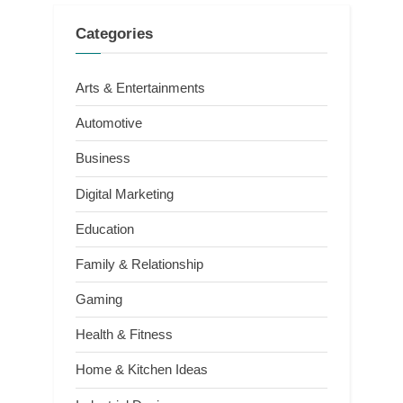
Categories
Arts & Entertainments
Automotive
Business
Digital Marketing
Education
Family & Relationship
Gaming
Health & Fitness
Home & Kitchen Ideas