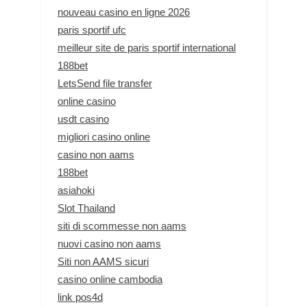
nouveau casino en ligne 2026
paris sportif ufc
meilleur site de paris sportif international
188bet
LetsSend file transfer
online casino
usdt casino
migliori casino online
casino non aams
188bet
asiahoki
Slot Thailand
siti di scommesse non aams
nuovi casino non aams
Siti non AAMS sicuri
casino online cambodia
link pos4d