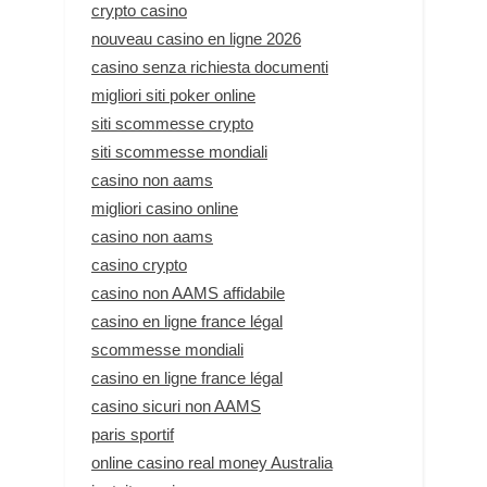
crypto casino
nouveau casino en ligne 2026
casino senza richiesta documenti
migliori siti poker online
siti scommesse crypto
siti scommesse mondiali
casino non aams
migliori casino online
casino non aams
casino crypto
casino non AAMS affidabile
casino en ligne france légal
scommesse mondiali
casino en ligne france légal
casino sicuri non AAMS
paris sportif
online casino real money Australia