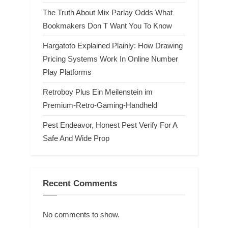
The Truth About Mix Parlay Odds What
Bookmakers Don T Want You To Know
Hargatoto Explained Plainly: How Drawing
Pricing Systems Work In Online Number
Play Platforms
Retroboy Plus Ein Meilenstein im
Premium-Retro-Gaming-Handheld
Pest Endeavor, Honest Pest Verify For A
Safe And Wide Prop
Recent Comments
No comments to show.