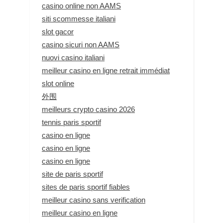
casino online non AAMS
siti scommesse italiani
slot gacor
casino sicuri non AAMS
nuovi casino italiani
meilleur casino en ligne retrait immédiat
slot online
外围
meilleurs crypto casino 2026
tennis paris sportif
casino en ligne
casino en ligne
casino en ligne
site de paris sportif
sites de paris sportif fiables
meilleur casino sans verification
meilleur casino en ligne