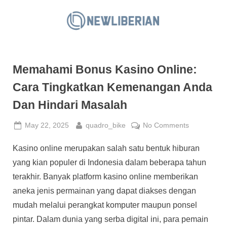
Skip
to
N
content
e
w
Memahami Bonus Kasino Online:
L
i
Cara Tingkatkan Kemenangan Anda
b
Dan Hindari Masalah
e
r
Posted
By
on
May 22, 2025
quadro_bike
No Comments
on
Memahami
i
Kasino online merupakan salah satu bentuk hiburan
Bonus
a
Kasino
yang kian populer di Indonesia dalam beberapa tahun
n
Online:
terakhir. Banyak platform kasino online memberikan
Cara
aneka jenis permainan yang dapat diakses dengan
Tingkatkan
mudah melalui perangkat komputer maupun ponsel
Kemenang
Anda
pintar. Dalam dunia yang serba digital ini, para pemain