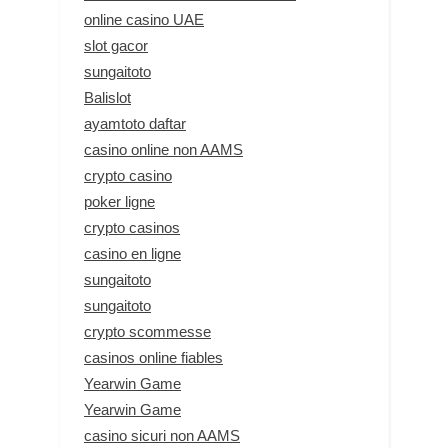
online casino UAE
slot gacor
sungaitoto
Balislot
ayamtoto daftar
casino online non AAMS
crypto casino
poker ligne
crypto casinos
casino en ligne
sungaitoto
sungaitoto
crypto scommesse
casinos online fiables
Yearwin Game
Yearwin Game
casino sicuri non AAMS