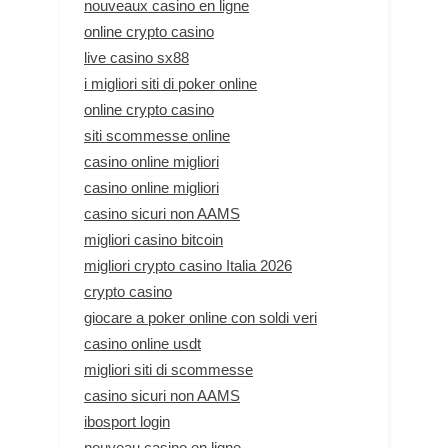
nouveaux casino en ligne
online crypto casino
live casino sx88
i migliori siti di poker online
online crypto casino
siti scommesse online
casino online migliori
casino online migliori
casino sicuri non AAMS
migliori casino bitcoin
migliori crypto casino Italia 2026
crypto casino
giocare a poker online con soldi veri
casino online usdt
migliori siti di scommesse
casino sicuri non AAMS
ibosport login
nouveau casino en ligne