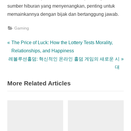
sumber hiburan yang menyenangkan, penting untuk
memainkannya dengan bijak dan bertanggung jawab.
Gaming
Post
P
The Price of Luck: How the Lottery Tests Morality,
r
Relationships, and Happiness
navigation
N
e
레볼루션홀덤: 혁신적인 온라인 홀덤 게임의 새로운 시
e
v
대
x
i
More Related Articles
t
o
P
u
o
s
s
P
t
o
:
s