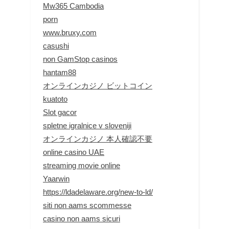
Mw365 Cambodia
porn
www.bruxy.com
casushi
non GamStop casinos
hantam88
オンラインカジノ ビットコイン
kuatoto
Slot gacor
spletne igralnice v sloveniji
オンラインカジノ 本人確認不要
online casino UAE
streaming movie online
Yaarwin
https://ldadelaware.org/new-to-ld/
siti non aams scommesse
casino non aams sicuri