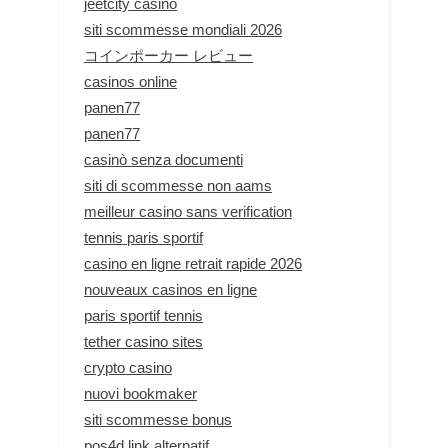
jeetcity casino
siti scommesse mondiali 2026
コインポーカー レビュー
casinos online
panen77
panen77
casinò senza documenti
siti di scommesse non aams
meilleur casino sans verification
tennis paris sportif
casino en ligne retrait rapide 2026
nouveaux casinos en ligne
paris sportif tennis
tether casino sites
crypto casino
nuovi bookmaker
siti scommesse bonus
pos4d link alternatif