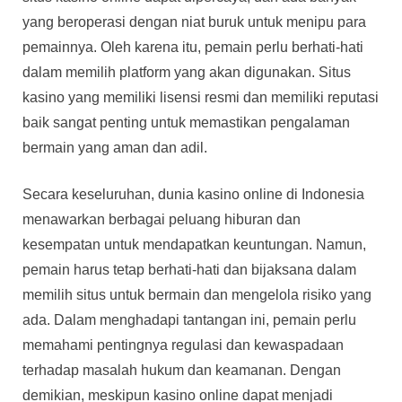
yang beroperasi dengan niat buruk untuk menipu para
pemainnya. Oleh karena itu, pemain perlu berhati-hati
dalam memilih platform yang akan digunakan. Situs
kasino yang memiliki lisensi resmi dan memiliki reputasi
baik sangat penting untuk memastikan pengalaman
bermain yang aman dan adil.
Secara keseluruhan, dunia kasino online di Indonesia
menawarkan berbagai peluang hiburan dan
kesempatan untuk mendapatkan keuntungan. Namun,
pemain harus tetap berhati-hati dan bijaksana dalam
memilih situs untuk bermain dan mengelola risiko yang
ada. Dalam menghadapi tantangan ini, pemain perlu
memahami pentingnya regulasi dan kewaspadaan
terhadap masalah hukum dan keamanan. Dengan
demikian, meskipun kasino online dapat menjadi