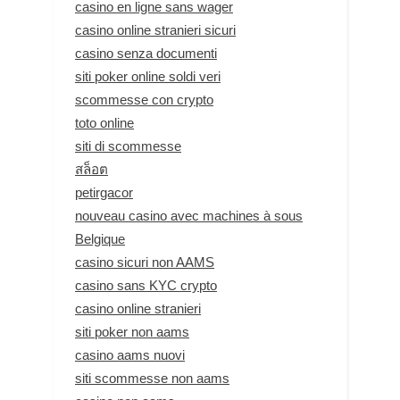
casino en ligne sans wager
casino online stranieri sicuri
casino senza documenti
siti poker online soldi veri
scommesse con crypto
toto online
siti di scommesse
สล็อต
petirgacor
nouveau casino avec machines à sous
Belgique
casino sicuri non AAMS
casino sans KYC crypto
casino online stranieri
siti poker non aams
casino aams nuovi
siti scommesse non aams