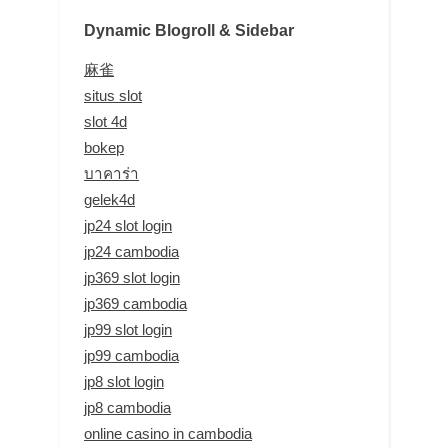
Dynamic Blogroll & Sidebar
麻雀
situs slot
slot 4d
bokep
บาคาร่า
gelek4d
jp24 slot login
jp24 cambodia
jp369 slot login
jp369 cambodia
jp99 slot login
jp99 cambodia
jp8 slot login
jp8 cambodia
online casino in cambodia