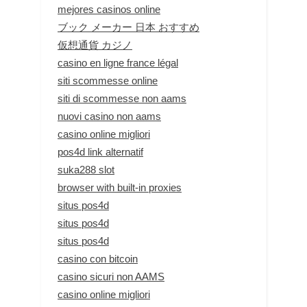
mejores casinos online
ブック メーカー 日本 おすすめ
仮想通貨 カジノ
casino en ligne france légal
siti scommesse online
siti di scommesse non aams
nuovi casino non aams
casino online migliori
pos4d link alternatif
suka288 slot
browser with built-in proxies
situs pos4d
situs pos4d
situs pos4d
casino con bitcoin
casino sicuri non AAMS
casino online migliori