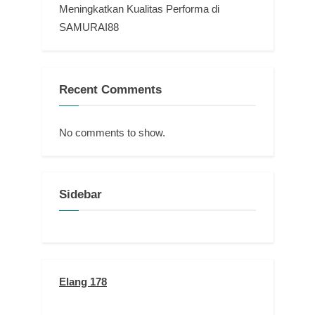
Meningkatkan Kualitas Performa di
SAMURAI88
Recent Comments
No comments to show.
Sidebar
Elang 178