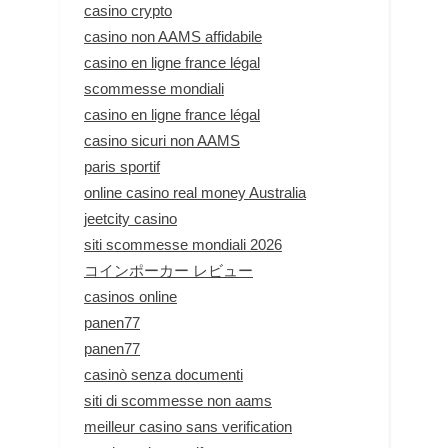
casino crypto
casino non AAMS affidabile
casino en ligne france légal
scommesse mondiali
casino en ligne france légal
casino sicuri non AAMS
paris sportif
online casino real money Australia
jeetcity casino
siti scommesse mondiali 2026
コインポーカー レビュー
casinos online
panen77
panen77
casinò senza documenti
siti di scommesse non aams
meilleur casino sans verification