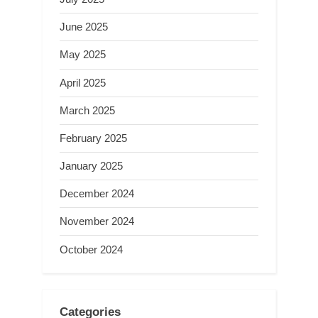
June 2025
May 2025
April 2025
March 2025
February 2025
January 2025
December 2024
November 2024
October 2024
Categories