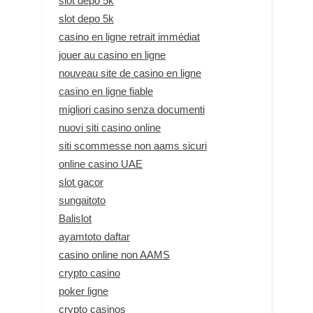
slot depo 5k
slot depo 5k
casino en ligne retrait immédiat
jouer au casino en ligne
nouveau site de casino en ligne
casino en ligne fiable
migliori casino senza documenti
nuovi siti casino online
siti scommesse non aams sicuri
online casino UAE
slot gacor
sungaitoto
Balislot
ayamtoto daftar
casino online non AAMS
crypto casino
poker ligne
crypto casinos