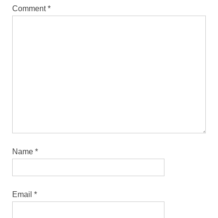
Comment
*
Name
*
Email
*