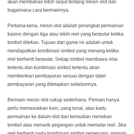
akan membahas lebih lanjut tentang mesin slot dan
bagaimana cara bermainnya.
Pertama-tama, mesin slot adalah perangkat permainan
kasino dengan tiga atau lebih reel yang berputar ketika
tombol ditekan. Tujuan dari game ini adalah untuk
mendapatkan kombinasi simbol yang menang ketika
reel berhenti berputar. Setiap simbol membawa nilai
tertentu dan kombinasi simbol tertentu akan
memberikan pembayaran sesuai dengan tabel
pembayaran yang ditetapkan sebelumnya.
Bermain mesin slot cukup sederhana. Pemain hanya
perlu memasukkan koin, uang tunai, atau kartu
permainan ke dalam slot dan kemudian menekan
tombol atau menarik pegangan untuk memutar reel. Jika
reel berhenti pada kombinasi simbol pemenang, pemain