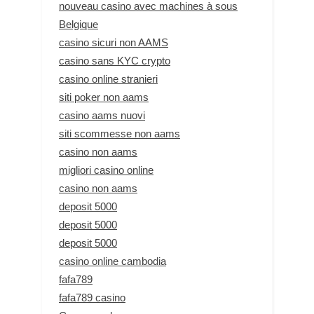
nouveau casino avec machines à sous
Belgique
casino sicuri non AAMS
casino sans KYC crypto
casino online stranieri
siti poker non aams
casino aams nuovi
siti scommesse non aams
casino non aams
migliori casino online
casino non aams
deposit 5000
deposit 5000
deposit 5000
casino online cambodia
fafa789
fafa789 casino