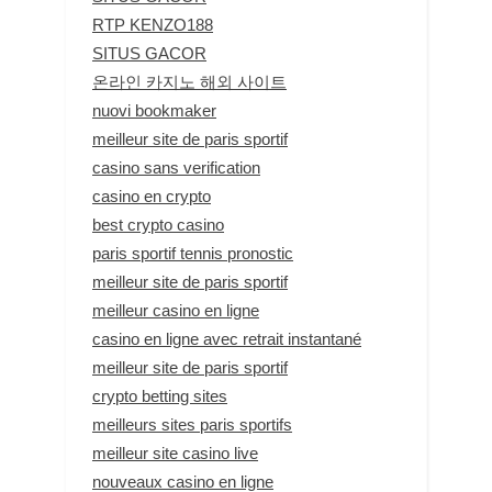
RTP KENZO188
SITUS GACOR
온라인 카지노 해외 사이트
nuovi bookmaker
meilleur site de paris sportif
casino sans verification
casino en crypto
best crypto casino
paris sportif tennis pronostic
meilleur site de paris sportif
meilleur casino en ligne
casino en ligne avec retrait instantané
meilleur site de paris sportif
crypto betting sites
meilleurs sites paris sportifs
meilleur site casino live
nouveaux casino en ligne