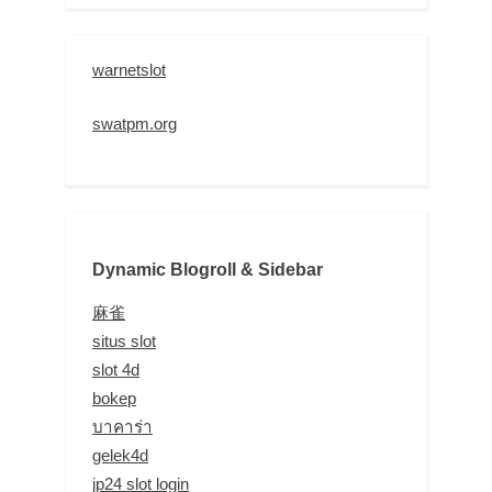
warnetslot
swatpm.org
Dynamic Blogroll & Sidebar
麻雀
situs slot
slot 4d
bokep
บาคาร่า
gelek4d
jp24 slot login