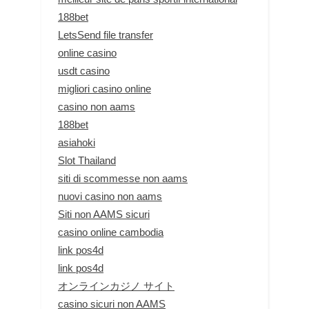
188bet
LetsSend file transfer
online casino
usdt casino
migliori casino online
casino non aams
188bet
asiahoki
Slot Thailand
siti di scommesse non aams
nuovi casino non aams
Siti non AAMS sicuri
casino online cambodia
link pos4d
link pos4d
オンラインカジノ サイト
casino sicuri non AAMS