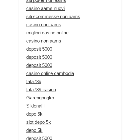
siti poker non aams
casino aams nuovi
siti scommesse non aams
casino non aams
migliori casino online
casino non aams
deposit 5000
deposit 5000
deposit 5000
casino online cambodia
fafa789
fafa789 casino
Garengongko
Sildenafil
depo 5k
slot depo 5k
depo 5k
deposit 5000