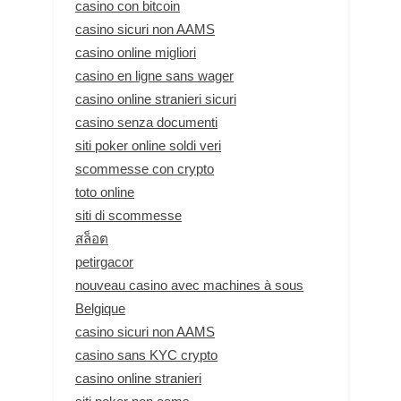
casino con bitcoin
casino sicuri non AAMS
casino online migliori
casino en ligne sans wager
casino online stranieri sicuri
casino senza documenti
siti poker online soldi veri
scommesse con crypto
toto online
siti di scommesse
สล็อต
petirgacor
nouveau casino avec machines à sous
Belgique
casino sicuri non AAMS
casino sans KYC crypto
casino online stranieri