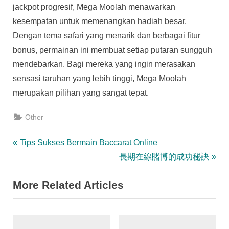
jackpot progresif, Mega Moolah menawarkan
kesempatan untuk memenangkan hadiah besar.
Dengan tema safari yang menarik dan berbagai fitur
bonus, permainan ini membuat setiap putaran sungguh
mendebarkan. Bagi mereka yang ingin merasakan
sensasi taruhan yang lebih tinggi, Mega Moolah
merupakan pilihan yang sangat tepat.
Other
Post
P
Tips Sukses Bermain Baccarat Online
r
N
長期在線賭博的成功秘訣
navigation
e
e
More Related Articles
v
x
i
t
o
P
u
o