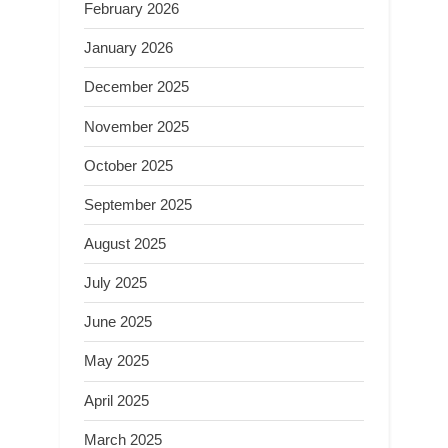
February 2026
January 2026
December 2025
November 2025
October 2025
September 2025
August 2025
July 2025
June 2025
May 2025
April 2025
March 2025