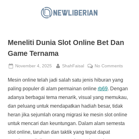
Skip
to
N
content
e
w
Meneliti Dunia Slot Online Bet Dan
L
i
Game Ternama
b
Posted
By
on
November 4, 2025
ShahFaisal
No Comments
e
on
Meneliti
r
Mesin online telah jadi salah satu jenis hiburan yang
Dunia
i
Slot
paling populer di alam permainan online
rb69
. Dengan
a
Online
adanya berbagai tema menarik, visual yang memukau,
Bet
n
dan peluang untuk mendapatkan hadiah besar, tidak
Dan
heran jika sejumlah orang migrasi ke mesin slot online
Game
Ternam
untuk mencari dan keuntungan. Dalam alam semesta
slot online, taruhan dan taktik yang tepat dapat