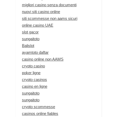
migliori casino senza documenti
nuovi siti casino online
siti scommesse non aams sicuri
online casino UAE
slot gacor
sungaitoto
Balislot
ayamtoto daftar
casino online non AAMS
crypto casino
poker ligne
crypto casinos
casino en ligne
sungaitoto
sungaitoto
crypto scommesse
casinos online fiables