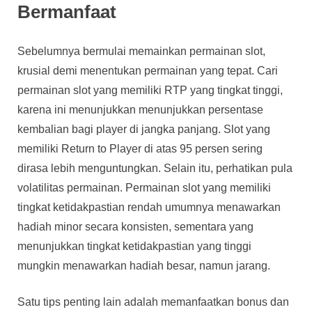
Bermanfaat
Sebelumnya bermulai memainkan permainan slot,
krusial demi menentukan permainan yang tepat. Cari
permainan slot yang memiliki RTP yang tingkat tinggi,
karena ini menunjukkan menunjukkan persentase
kembalian bagi player di jangka panjang. Slot yang
memiliki Return to Player di atas 95 persen sering
dirasa lebih menguntungkan. Selain itu, perhatikan pula
volatilitas permainan. Permainan slot yang memiliki
tingkat ketidakpastian rendah umumnya menawarkan
hadiah minor secara konsisten, sementara yang
menunjukkan tingkat ketidakpastian yang tinggi
mungkin menawarkan hadiah besar, namun jarang.
Satu tips penting lain adalah memanfaatkan bonus dan