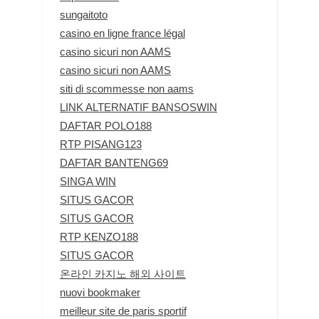
sungaitoto
casino en ligne france légal
casino sicuri non AAMS
casino sicuri non AAMS
siti di scommesse non aams
LINK ALTERNATIF BANSOSWIN
DAFTAR POLO188
RTP PISANG123
DAFTAR BANTENG69
SINGA WIN
SITUS GACOR
SITUS GACOR
RTP KENZO188
SITUS GACOR
온라인 카지노 해외 사이트
nuovi bookmaker
meilleur site de paris sportif