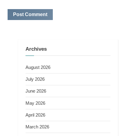
Archives
August 2026
July 2026
June 2026
May 2026
April 2026
March 2026