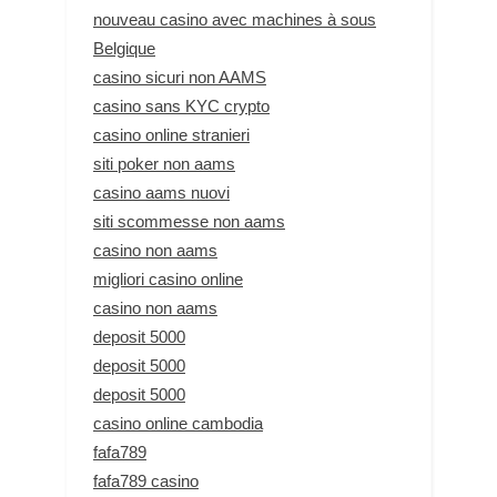
nouveau casino avec machines à sous
Belgique
casino sicuri non AAMS
casino sans KYC crypto
casino online stranieri
siti poker non aams
casino aams nuovi
siti scommesse non aams
casino non aams
migliori casino online
casino non aams
deposit 5000
deposit 5000
deposit 5000
casino online cambodia
fafa789
fafa789 casino