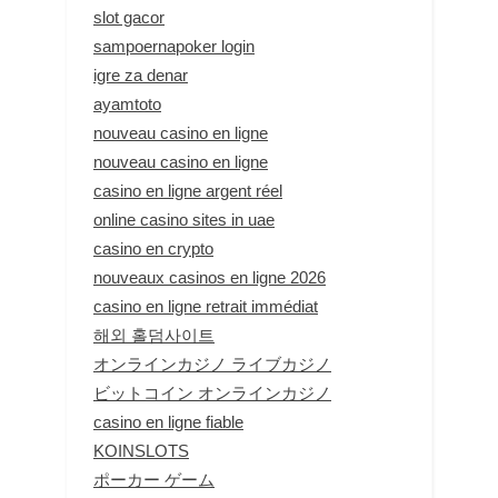
slot gacor
sampoernapoker login
igre za denar
ayamtoto
nouveau casino en ligne
nouveau casino en ligne
casino en ligne argent réel
online casino sites in uae
casino en crypto
nouveaux casinos en ligne 2026
casino en ligne retrait immédiat
해외 홀덤사이트
オンラインカジノ ライブカジノ
ビットコイン オンラインカジノ
casino en ligne fiable
KOINSLOTS
ポーカー ゲーム