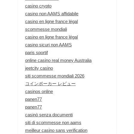
casino crypto
casino non AAMS affidabile
casino en ligne france légal
scommesse mondiali
casino en ligne france légal
casino sicuri non AAMS
paris sportif
online casino real money Australia
jeetcity casino
siti scommesse mondiali 2026
コインポーカー レビュー
casinos online
panen77
panen77
casinò senza documenti
siti di scommesse non aams
meilleur casino sans verification