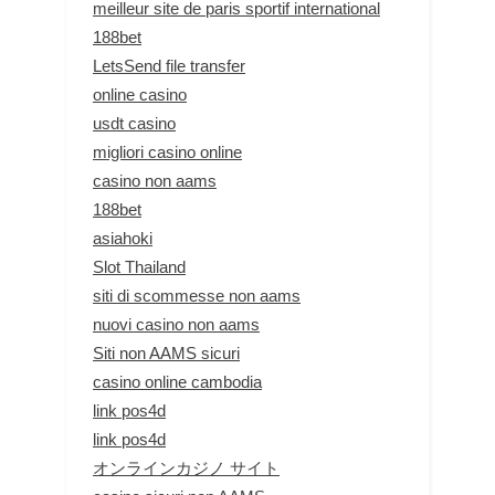
meilleur site de paris sportif international
188bet
LetsSend file transfer
online casino
usdt casino
migliori casino online
casino non aams
188bet
asiahoki
Slot Thailand
siti di scommesse non aams
nuovi casino non aams
Siti non AAMS sicuri
casino online cambodia
link pos4d
link pos4d
オンラインカジノ サイト