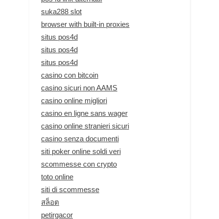
suka288 slot
browser with built-in proxies
situs pos4d
situs pos4d
situs pos4d
casino con bitcoin
casino sicuri non AAMS
casino online migliori
casino en ligne sans wager
casino online stranieri sicuri
casino senza documenti
siti poker online soldi veri
scommesse con crypto
toto online
siti di scommesse
สล็อต
petirgacor