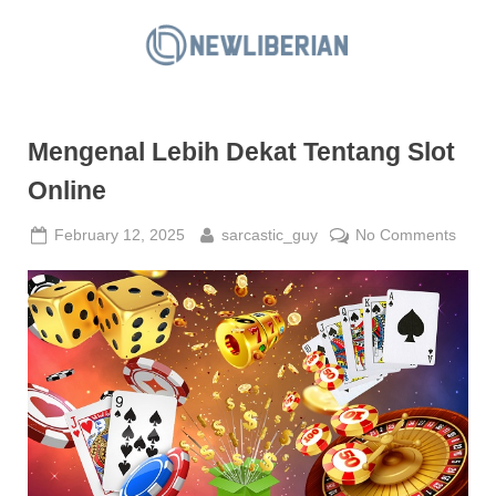
Skip
to
N
content
e
w
Mengenal Lebih Dekat Tentang Slot
L
i
Online
b
Posted
By
on
February 12, 2025
sarcastic_guy
No Comments
e
on
Meng
r
Lebih
i
Dekat
a
Tenta
Slot
n
Onlin