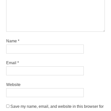
Name
*
Email
*
Website
Save my name, email, and website in this browser for