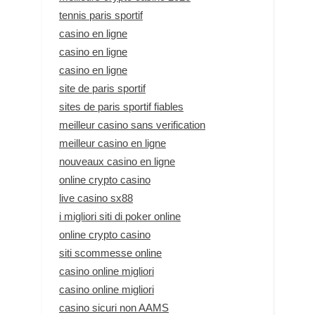
tennis paris sportif
casino en ligne
casino en ligne
casino en ligne
site de paris sportif
sites de paris sportif fiables
meilleur casino sans verification
meilleur casino en ligne
nouveaux casino en ligne
online crypto casino
live casino sx88
i migliori siti di poker online
online crypto casino
siti scommesse online
casino online migliori
casino online migliori
casino sicuri non AAMS