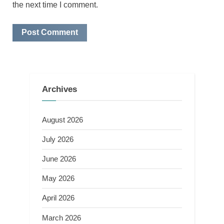
the next time I comment.
Archives
August 2026
July 2026
June 2026
May 2026
April 2026
March 2026