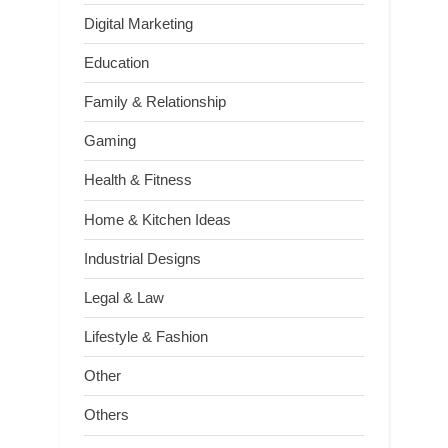
Digital Marketing
Education
Family & Relationship
Gaming
Health & Fitness
Home & Kitchen Ideas
Industrial Designs
Legal & Law
Lifestyle & Fashion
Other
Others