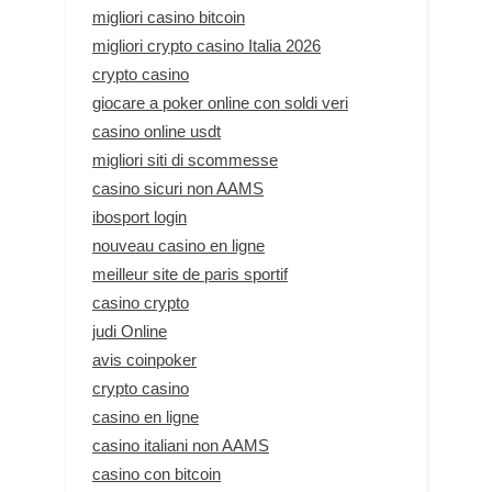
migliori casino bitcoin
migliori crypto casino Italia 2026
crypto casino
giocare a poker online con soldi veri
casino online usdt
migliori siti di scommesse
casino sicuri non AAMS
ibosport login
nouveau casino en ligne
meilleur site de paris sportif
casino crypto
judi Online
avis coinpoker
crypto casino
casino en ligne
casino italiani non AAMS
casino con bitcoin