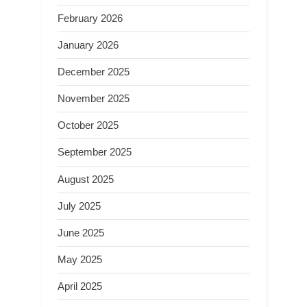
February 2026
January 2026
December 2025
November 2025
October 2025
September 2025
August 2025
July 2025
June 2025
May 2025
April 2025