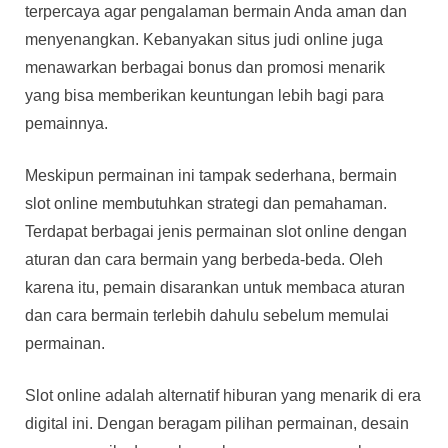
terpercaya agar pengalaman bermain Anda aman dan
menyenangkan. Kebanyakan situs judi online juga
menawarkan berbagai bonus dan promosi menarik
yang bisa memberikan keuntungan lebih bagi para
pemainnya.
Meskipun permainan ini tampak sederhana, bermain
slot online membutuhkan strategi dan pemahaman.
Terdapat berbagai jenis permainan slot online dengan
aturan dan cara bermain yang berbeda-beda. Oleh
karena itu, pemain disarankan untuk membaca aturan
dan cara bermain terlebih dahulu sebelum memulai
permainan.
Slot online adalah alternatif hiburan yang menarik di era
digital ini. Dengan beragam pilihan permainan, desain