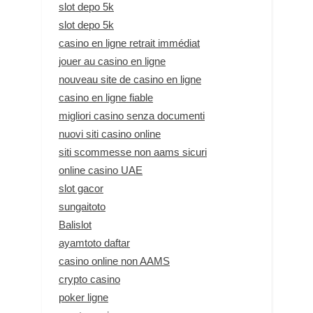
slot depo 5k
slot depo 5k
casino en ligne retrait immédiat
jouer au casino en ligne
nouveau site de casino en ligne
casino en ligne fiable
migliori casino senza documenti
nuovi siti casino online
siti scommesse non aams sicuri
online casino UAE
slot gacor
sungaitoto
Balislot
ayamtoto daftar
casino online non AAMS
crypto casino
poker ligne