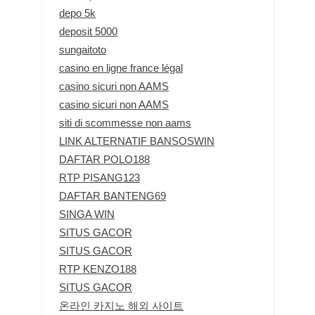
depo 5k
deposit 5000
sungaitoto
casino en ligne france légal
casino sicuri non AAMS
casino sicuri non AAMS
siti di scommesse non aams
LINK ALTERNATIF BANSOSWIN
DAFTAR POLO188
RTP PISANG123
DAFTAR BANTENG69
SINGA WIN
SITUS GACOR
SITUS GACOR
RTP KENZO188
SITUS GACOR
온라인 카지노 해외 사이트