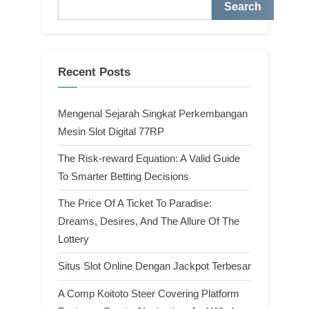
Search
Recent Posts
Mengenal Sejarah Singkat Perkembangan
Mesin Slot Digital 77RP
The Risk-reward Equation: A Valid Guide
To Smarter Betting Decisions
The Price Of A Ticket To Paradise:
Dreams, Desires, And The Allure Of The
Lottery
Situs Slot Online Dengan Jackpot Terbesar
A Comp Koitoto Steer Covering Platform