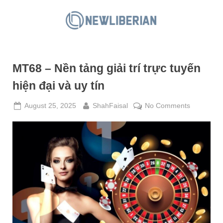
Skip
to
N
content
e
w
MT68 – Nền tảng giải trí trực tuyến
L
i
hiện đại và uy tín
b
Posted
By
on
August 25, 2025
ShahFaisal
No Comments
e
on
MT68
r
–
i
Nền
a
tảng
giải
n
trí
trực
tuyến
hiện
đại