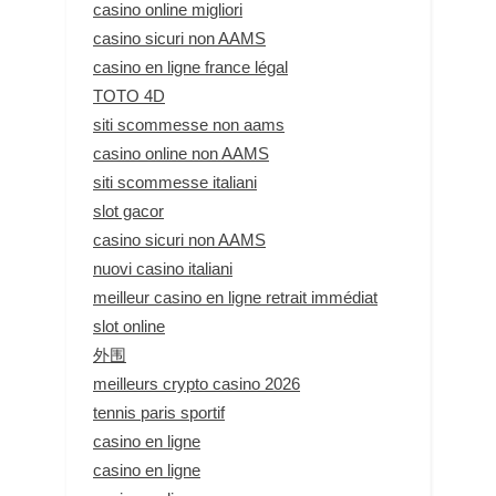
casino online migliori
casino sicuri non AAMS
casino en ligne france légal
TOTO 4D
siti scommesse non aams
casino online non AAMS
siti scommesse italiani
slot gacor
casino sicuri non AAMS
nuovi casino italiani
meilleur casino en ligne retrait immédiat
slot online
外围
meilleurs crypto casino 2026
tennis paris sportif
casino en ligne
casino en ligne