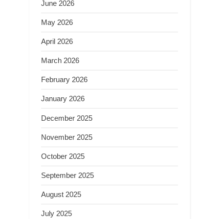
June 2026
May 2026
April 2026
March 2026
February 2026
January 2026
December 2025
November 2025
October 2025
September 2025
August 2025
July 2025