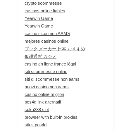
crypto scommesse
casinos online fiables
Yearwin Game
Yearwin Game
casino sicuri non AAMS
mejores casinos online
ブック メーカー 日本 おすすめ
仮想通貨 カジノ
casino en ligne france légal
siti scommesse online
siti di scommesse non aams
nuovi casino non aams
casino online migliori
pos4d link alternatif
suka288 slot
browser with built-in proxies
situs pos4d